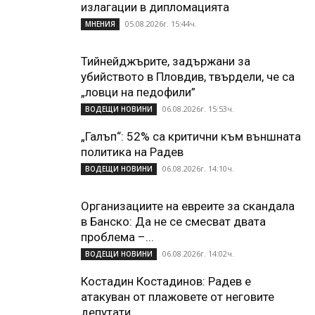
излагации в дипломацията
05.08.2026г. 15:44ч.
МНЕНИЯ
Тийнейджърите, задържани за
убийството в Пловдив, твърдели, че са
„ловци на педофили”
06.08.2026г. 15:53ч.
ВОДЕЩИ НОВИНИ
„Галъп“: 52% са критични към външната
политика на Радев
06.08.2026г. 14:10ч.
ВОДЕЩИ НОВИНИ
Организациите на евреите за скандала
в Банско: Да не се смесват двата
проблема –...
06.08.2026г. 14:02ч.
ВОДЕЩИ НОВИНИ
Костадин Костадинов: Радев е
атакуван от плажoвете от неговите
депутати