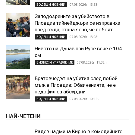
07.08.2026г. 13:38ч.
ВОДЕЩИ НОВИНИ
Заподозрените за убийството в
Пловдив тийнейджъри се изправиха
пред съда, стана ясно, че побоят...
07.08.2026г. 13:28ч.
ВОДЕЩИ НОВИНИ
Нивото на Дунав при Русе вече е 104
см
07.08.2026г. 11:32ч.
БИЗНЕС И УПРАВЛЕНИЕ
Братовчедът на убития след побой
мъж в Пловдив: Обвиненията, че е
педофил са абсурдни
07.08.2026г. 10:12ч.
ВОДЕЩИ НОВИНИ
НАЙ-ЧЕТЕНИ
Радев надмина Кирчо в комедийните