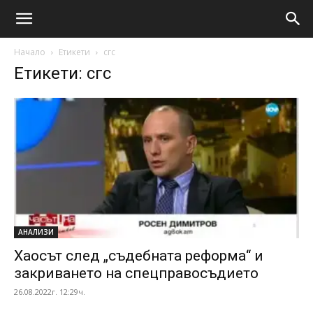
Начало
Етикети
сгс
Етикети: сгс
АНАЛИЗИ
Хаосът след „съдебната реформа“ и
закриването на спецправосъдието
26.08.2022г. 12:29ч.