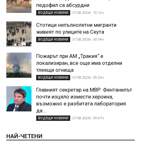
педофил са абсурдни
07.08.2026г. 10:12ч.
ВОДЕЩИ НОВИНИ
Стотици непълнолетни мигранти
живеят по улиците на Сеута
07.08.2026г. 09:34ч.
ВОДЕЩИ НОВИНИ
Пожарът при АМ „Тракия“ е
локализиран, все още има отделни
тлеещи огнища
07.08.2026г. 09:26ч.
ВОДЕЩИ НОВИНИ
Главният секретар на МВР: Фентанилът
почти изцяло измести хероина,
възможно е разбитата лаборатория
да...
07.08.2026г. 09:07ч.
ВОДЕЩИ НОВИНИ
НАЙ-ЧЕТЕНИ