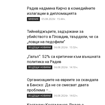
Радев надмина Кирчо в комедийните
излагации в дипломацията
05.08.2026г. 15:44ч.
МНЕНИЯ
Тийнейджърите, задържани за
убийството в Пловдив, твърдели, че са
„ловци на педофили”
06.08.2026г. 15:53ч.
ВОДЕЩИ НОВИНИ
„Галъп“: 52% са критични към външната
политика на Радев
06.08.2026г. 14:10ч.
ВОДЕЩИ НОВИНИ
Организациите на евреите за скандала
в Банско: Да не се смесват двата
проблема –...
06.08.2026г. 14:02ч.
ВОДЕЩИ НОВИНИ
Костадин Костадинов: Радев е