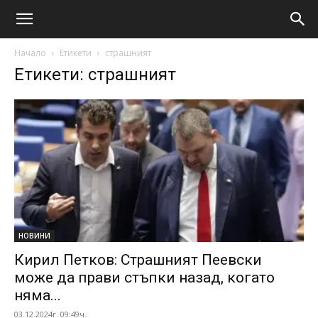
Начало
Етикети
страшният
Етикети: страшният
НОВИНИ
Кирил Петков: Страшният Пеевски
може да прави стъпки назад, когато
няма...
03.12.2024г. 09:49ч.