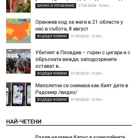
07.08.2026г. 16:53ч.
БИЗНЕС И УПРАВЛЕНИЕ
Оранжев код за жеги в 21 области у
нас в събота, 8 август
07.08.2026г. 15:32ч.
ВОДЕЩИ НОВИНИ
Убитият в Пловдив – горен с цигари и с
обръснати вежди, заподозрените
остават в...
07.08.2026г. 15:24ч.
ВОДЕЩИ НОВИНИ
Малолетни се снимаха как бият дете в
Радомир /видео/
07.08.2026г. 14:18ч.
ВОДЕЩИ НОВИНИ
НАЙ-ЧЕТЕНИ
Радев надмина Кирчо в комедийните