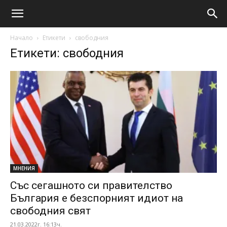
Начало
Етикети
свободния
Етикети: свободния
МНЕНИЯ
Със сегашното си правителство
България е безспорният идиот на
свободния свят
21.03.2022г. 16:13ч.