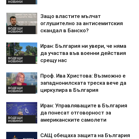
НОВИНИ
Защо властите мълчат
оглушително за антисемитския
ВОДЕЩИ
скандал в Банско?
НОВИНИ
Иран: България ни увери, че няма
да участва във военни действия
ВОДЕЩИ
срещу нас
НОВИНИ
Проф. Ива Христова: Възможно е
западнонилската треска вече да
ВОДЕЩИ
циркулира в България
НОВИНИ
Иран: Управляващите в България
да понесат отговорност за
ВОДЕЩИ
американските самолети
НОВИНИ
САЩ обещаха защита на България