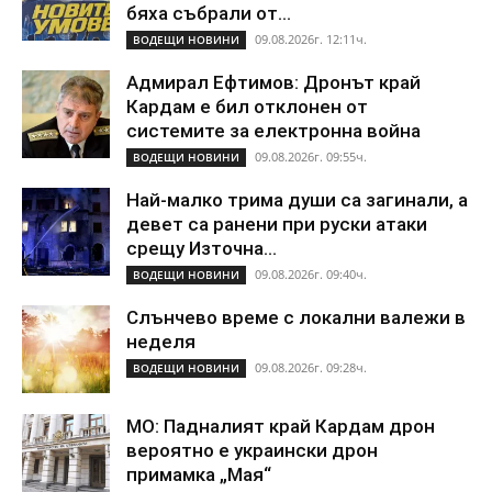
бяха събрали от...
09.08.2026г. 12:11ч.
ВОДЕЩИ НОВИНИ
Адмирал Ефтимов: Дронът край
Кардам е бил отклонен от
системите за електронна война
09.08.2026г. 09:55ч.
ВОДЕЩИ НОВИНИ
Най-малко трима души са загинали, а
девет са ранени при руски атаки
срещу Източна...
09.08.2026г. 09:40ч.
ВОДЕЩИ НОВИНИ
Слънчево време с локални валежи в
неделя
09.08.2026г. 09:28ч.
ВОДЕЩИ НОВИНИ
МО: Падналият край Кардам дрон
вероятно е украински дрон
примамка „Мая“