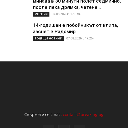
минава в 30 минути полет седмично,
после лека дрямка, четене...
07.08.2026г. 17:03ч.
МНЕНИЯ
14-годишен е побойникът от клипа,
заснет в Радомир
07.08.2026г. 17:26ч.
ВОДЕЩИ НОВИНИ
Свържете се с нас:
contact@breaking.bg