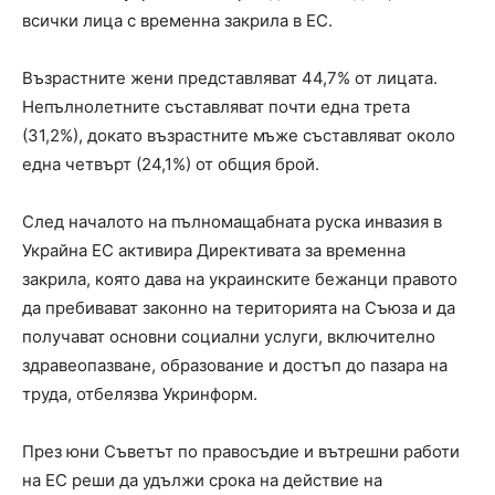
всички лица с временна закрила в ЕС.
Възрастните жени представляват 44,7% от лицата.
Непълнолетните съставляват почти една трета
(31,2%), докато възрастните мъже съставляват около
една четвърт (24,1%) от общия брой.
След началото на пълномащабната руска инвазия в
Украйна ЕС активира Директивата за временна
закрила, която дава на украинските бежанци правото
да пребивават законно на територията на Съюза и да
получават основни социални услуги, включително
здравеопазване, образование и достъп до пазара на
труда, отбелязва Укринформ.
През юни Съветът по правосъдие и вътрешни работи
на ЕС реши да удължи срока на действие на