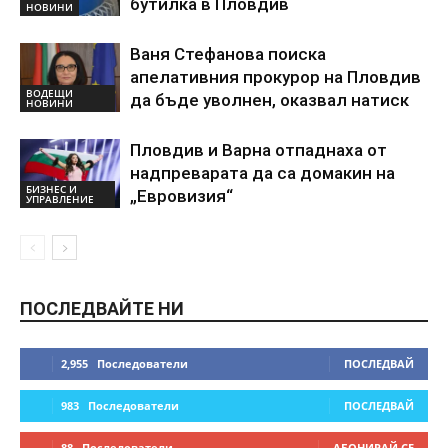
бутилка в Пловдив
НОВИНИ
Ваня Стефанова поиска
апелативния прокурор на Пловдив
ВОДЕЩИ
да бъде уволнен, оказвал натиск
НОВИНИ
Пловдив и Варна отпаднаха от
надпреварата да са домакин на
БИЗНЕС И
„Евровизия“
УПРАВЛЕНИЕ
ПОСЛЕДВАЙТЕ НИ
2,955
Последователи
ПОСЛЕДВАЙ
983
Последователи
ПОСЛЕДВАЙ
88
Последователи
АБОНИРАЙ СЕ