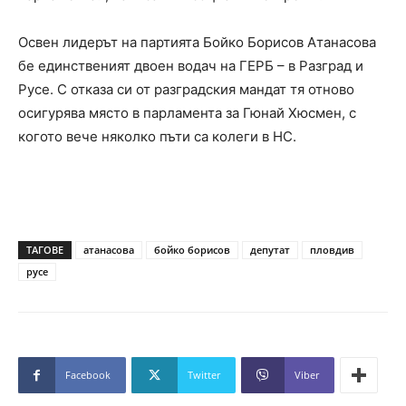
Освен лидерът на партията Бойко Борисов Атанасова
бе единственият двоен водач на ГЕРБ – в Разград и
Русе. С отказа си от разградския мандат тя отново
осигурява място в парламента за Гюнай Хюсмен, с
когото вече няколко пъти са колеги в НС.
ТАГОВЕ
атанасова
бойко борисов
депутат
пловдив
русе
Facebook
Twitter
Viber