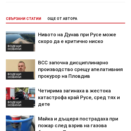
СВЪРЗАНИ СТАТИИ
ОЩЕ ОТ АВТОРА
Нивото на Дунав при Русе може
скоро да е критично ниско
ВОДЕЩИ
НОВИНИ
ВСС започна дисциплинарно
производство срещу апелативния
ВОДЕЩИ
прокурор на Пловдив
НОВИНИ
Четирима загинаха в жестока
катастрофа край Русе, сред тях и
ВОДЕЩИ
дете
НОВИНИ
Майка и дъщеря пострадаха при
пожар след взрив на газова