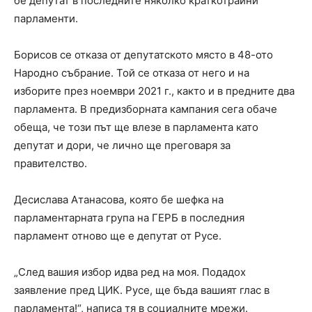
бе депутат в последните няколко краткотрайни
парламенти.
Борисов се отказа от депутатското място в 48-ото
Народно събрание. Той се отказа от него и на
изборите през ноември 2021 г., както и в предните два
парламента. В предизборната кампания сега обаче
обеща, че този път ще влезе в парламента като
депутат и дори, че лично ще преговаря за
правителство.
Десислава Атанасова, която бе шефка на
парламентарната група на ГЕРБ в последния
парламент отново ще е депутат от Русе.
„След вашия избор идва ред на моя. Подадох
заявление пред ЦИК. Русе, ще бъда вашият глас в
парламента!“, написа тя в социалните мрежи.