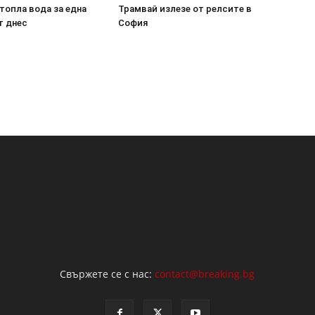
топла вода за една
Трамвай излезе от релсите в
т днес
София
Свържете се с нас:
contact@breaking.bg