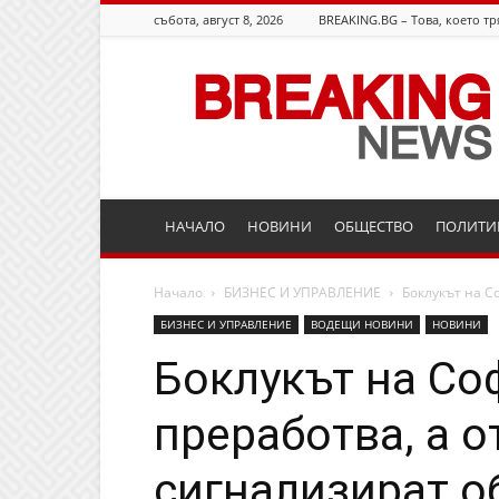
събота, август 8, 2026
BREAKING.BG – Това, което тр
Breaking.bg
НАЧАЛО
НОВИНИ
ОБЩЕСТВО
ПОЛИТИ
Начало
БИЗНЕС И УПРАВЛЕНИЕ
Боклукът на С
БИЗНЕС И УПРАВЛЕНИЕ
ВОДЕЩИ НОВИНИ
НОВИНИ
Боклукът на Со
преработва, а о
сигнализират 