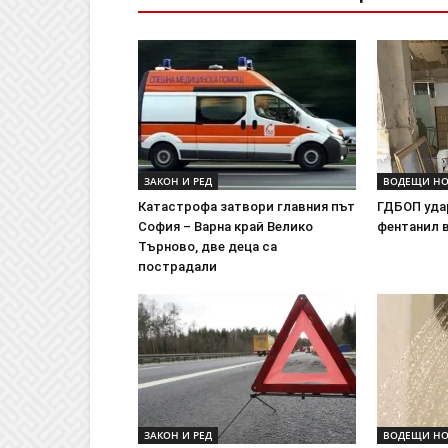
ЗАКОН И РЕД
ВОДЕЩИ Н
Катастрофа затвори главния път
ГДБОП уда
София – Варна край Велико
фентанил 
Търново, две деца са
пострадали
ЗАКОН И РЕД
ВОДЕЩИ Н