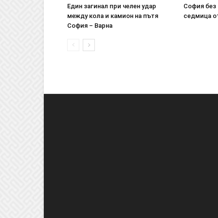
Един загинал при челен удар
София без 
между кола и камион на пътя
седмица о
София – Варна