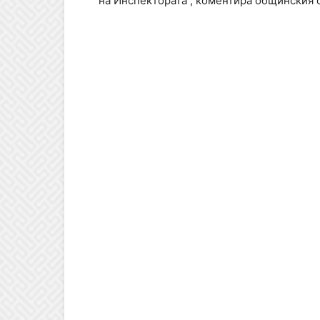
на Инспектората“, коментира общинския 