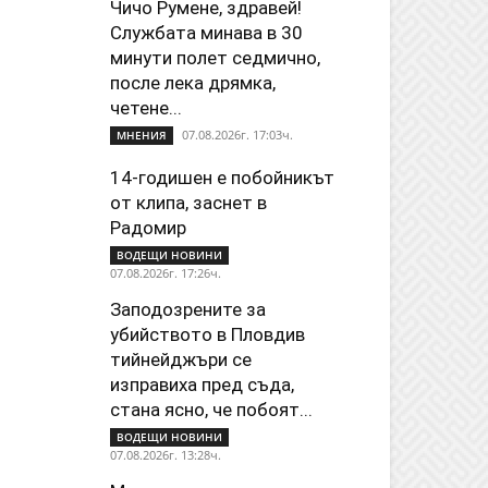
Чичо Румене, здравей!
Службата минава в 30
минути полет седмично,
после лека дрямка,
четене...
07.08.2026г. 17:03ч.
МНЕНИЯ
14-годишен е побойникът
от клипа, заснет в
Радомир
ВОДЕЩИ НОВИНИ
07.08.2026г. 17:26ч.
Заподозрените за
убийството в Пловдив
тийнейджъри се
изправиха пред съда,
стана ясно, че побоят...
ВОДЕЩИ НОВИНИ
07.08.2026г. 13:28ч.