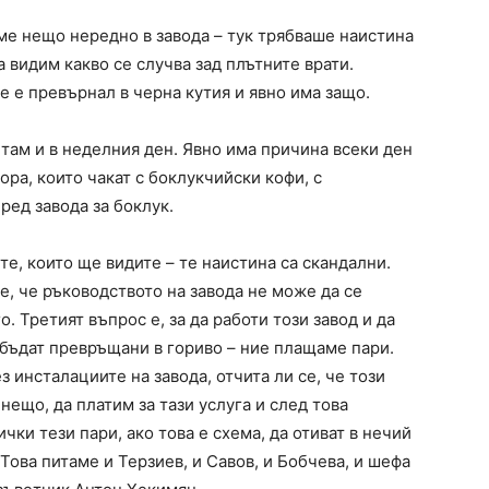
аме нещо нередно в завода – тук трябваше наистина
а видим какво се случва зад плътните врати.
е е превърнал в черна кутия и явно има защо.
 там и в неделния ден. Явно има причина всеки ден
ора, които чакат с боклукчийски кофи, с
ед завода за боклук.
е, които ще видите – те наистина са скандални.
 е, че ръководството на завода не може да се
. Третият въпрос е, за да работи този завод и да
 бъдат превръщани в гориво – ние плащаме пари.
з инсталациите на завода, отчита ли се, че този
 нещо, да платим за тази услуга и след това
чки тези пари, ако това е схема, да отиват в нечий
Това питаме и Терзиев, и Савов, и Бобчева, и шефа