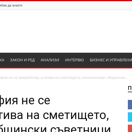
ябва да знаете
КА
ЗАКОН И РЕД
АНАЛИЗИ
ИНТЕРВЮ
БИЗНЕС И УПРАВЛЕН
офия не се преработва, а отива на сметището, сигнализират общински...
П
фия не се
тива на сметището,
общински съветници