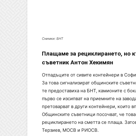
Снимки: БНТ
Плащаме за рециклирането, но к
съветник Антон Хекимян
Отпадъците от сивите контейнери в София
За това сигнализират общинските съвет
те предоставиха на БНТ, камионите с бок
първо се изсипват на приемните на завода
претоварват в други контейнери, които в
Общинските съветници посочват, че това 
рециклирането на сметта се плаща. Зато
Терзиев, МОСВ и РИОСВ.