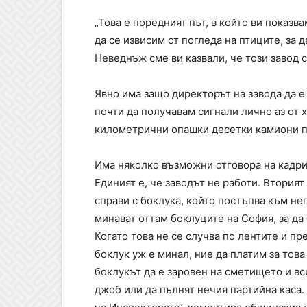
„Това е поредният път, в който ви показв
да се извисим от погледа на птиците, за д
Неведнъж сме ви казвали, че този завод с
Явно има защо директорът на завода да е
почти да получавам сигнали лично аз от х
километрични опашки десетки камиони пр
Има няколко възможни отговора на кадрит
Единият е, че заводът не работи. Вторият
справи с боклука, който постъпва към него
минават оттам боклуците на София, за да
Когато това не се случва по лентите и пре
боклук уж е минал, ние да платим за това
боклукът да е заровен на сметището и вси
джоб или да пълнят нечия партийна каса. 