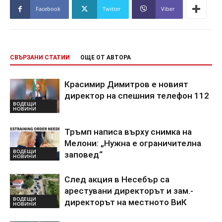
Facebook
Twitter
Viber
СВЪРЗАНИ СТАТИИ
ОЩЕ ОТ АВТОРА
Красимир Димитров е новият
директор на спешния телефон 112
ВОДЕЩИ
НОВИНИ
Тръмп написа върху снимка на
Мелони: „Нужна е ограничителна
ВОДЕЩИ
заповед“
НОВИНИ
След акция в Несебър са
арестувани директорът и зам.-
ВОДЕЩИ
директорът на местното ВиК
НОВИНИ