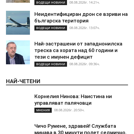
08.08.2026г. 14:21ч.
ВОДЕЩИ НОВИНИ
Неидентифициран дрон се взриви на
българска територия
08.08.2026г. 13:07ч.
ВОДЕЩИ НОВИНИ
Най-застрашени от западнонилска
треска са хората над 60 години и
тези с имунен дефицит
08.08.2026г. 09:36ч.
ВОДЕЩИ НОВИНИ
НАЙ-ЧЕТЕНИ
Корнелия Нинова: Наистина ни
управляват палячовци
08.08.2026г. 20:50ч.
МНЕНИЯ
Чичо Румене, здравей! Службата
минава в 30 минути полет седмично,