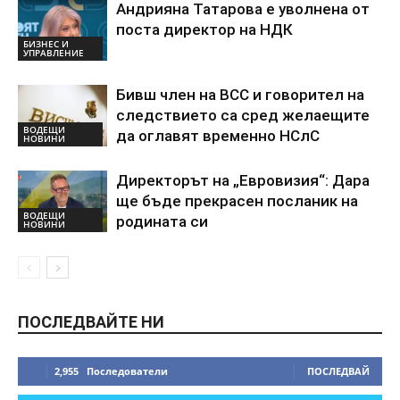
Андрияна Татарова е уволнена от
поста директор на НДК
БИЗНЕС И
УПРАВЛЕНИЕ
Бивш член на ВСС и говорител на
следствието са сред желаещите
ВОДЕЩИ
да оглавят временно НСлС
НОВИНИ
Директорът на „Евровизия“: Дара
ще бъде прекрасен посланик на
ВОДЕЩИ
родината си
НОВИНИ
ПОСЛЕДВАЙТЕ НИ
2,955
Последователи
ПОСЛЕДВАЙ