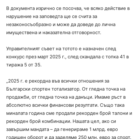
В документа изрично се посочва, че всяко действие в
нарушение на заповедта ще се счита за
незаконосъобразно и може да доведе до лична
имуществена и наказателна отговорност.
Управителният съвет на тотото е назначен след
конкурс през март 2025 г., след скандала с топка 41 в
тиража 5 от 35.
„2025 г. е рекордна във всички отношения за
Български спортен тотализатор. От гледна точка на
продажби, от гледна точка на данъци. Имаме ръст в
абсолютно всички финансови резултати. Също така
миналата година сме продали рекорден брой талони и
рекорден брой комбинации. Нашата цел, ако си
завършим мандата – да генерираме 1 млрд. евро
годишен оборот и да заделяме 250 млн. евро за спорт.