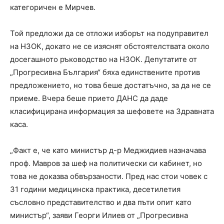
категоричен е Мирчев.
Той предложи да се отложи изборът на подуправител
на НЗОК, докато не се изяснят обстоятелствата около
досегашното ръководство на НЗОК. Депутатите от
„Прогресивна България“ бяха единствените против
предложението, но това беше достатъчно, за да не се
приеме. Вчера беше прието ДАНС да даде
класифицирана информация за шефовете на Здравната
каса.
„Факт е, че като министър д-р Меджидиев назначава
проф. Мавров за шеф на политически си кабинет, но
това не доказва обвързаности. Пред нас стои човек с
31 години медицинска практика, десетилетия
съсловно представителство и два пъти опит като
министър“, заяви Георги Илиев от „Прогресивна