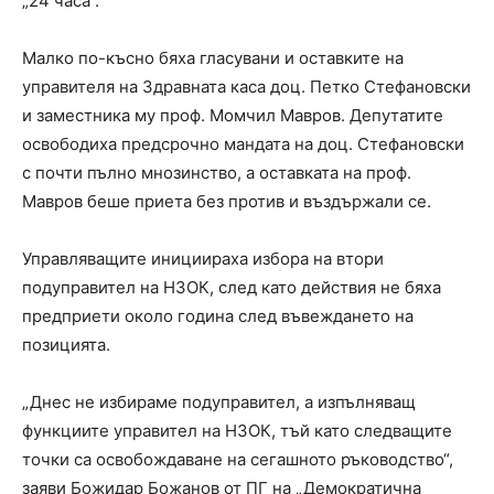
„24 часа“.
Малко по-късно бяха гласувани и оставките на
управителя на Здравната каса доц. Петко Стефановски
и заместника му проф. Момчил Мавров. Депутатите
освободиха предсрочно мандата на доц. Стефановски
с почти пълно мнозинство, а оставката на проф.
Мавров беше приета без против и въздържали се.
Управляващите инициираха избора на втори
подуправител на НЗОК, след като действия не бяха
предприети около година след въвеждането на
позицията.
„Днес не избираме подуправител, а изпълняващ
функциите управител на НЗОК, тъй като следващите
точки са освобождаване на сегашното ръководство“,
заяви Божидар Божанов от ПГ на „Демократична