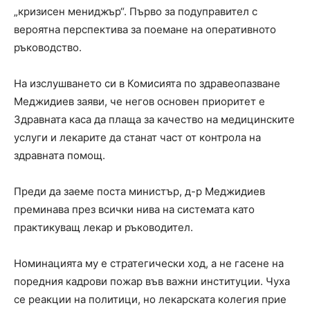
„кризисен мениджър“. Първо за подуправител с
вероятна перспектива за поемане на оперативното
ръководство.
На изслушването си в Комисията по здравеопазване
Меджидиев заяви, че негов основен приоритет е
Здравната каса да плаща за качество на медицинските
услуги и лекарите да станат част от контрола на
здравната помощ.
Преди да заеме поста министър, д-р Меджидиев
преминава през всички нива на системата като
практикуващ лекар и ръководител.
Номинацията му е стратегически ход, а не гасене на
поредния кадрови пожар във важни институции. Чуха
се реакции на политици, но лекарската колегия прие