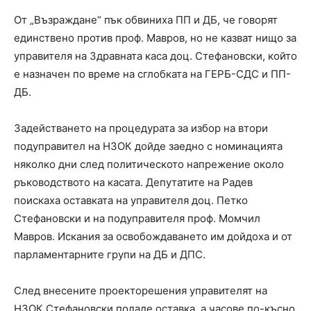
От „Възраждане“ пък обвиниха ПП и ДБ, че говорят
единствено против проф. Мавров, но не казват нищо за
управителя на Здравната каса доц. Стефановски, който
е назначен по време на сглобката на ГЕРБ-СДС и ПП-
ДБ.
Задействането на процедурата за избор на втори
подуправител на НЗОК дойде заедно с номинацията
няколко дни след политическото напрежение около
ръководството на касата. Депутатите на Радев
поискаха оставката на управителя доц. Петко
Стефановски и на подуправителя проф. Момчил
Мавров. Искания за освобождаването им дойдоха и от
парламентарните групи на ДБ и ДПС.
След внесените проекторешения управителят на
НЗОК Стефановски подаде оставка, а часове по-късно