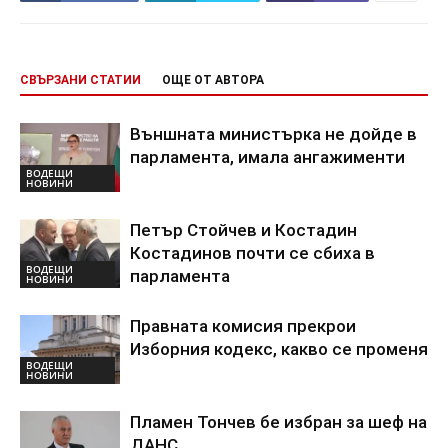
СВЪРЗАНИ СТАТИИ
ОЩЕ ОТ АВТОРА
Външната министърка не дойде в
парламента, имала ангажименти
ВОДЕЩИ
НОВИНИ
Петър Стойчев и Костадин
Костадинов почти се сбиха в
ВОДЕЩИ
парламента
НОВИНИ
Правната комисия прекрои
Изборния кодекс, какво се променя
ВОДЕЩИ
НОВИНИ
Пламен Тончев бе избран за шеф на
ДАНС