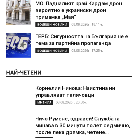
МО: Падналият край Кардам дрон
вероятно е украински дрон
примамка „Мая“
08.08.2026г. 18:11ч.
ВОДЕЩИ НОВИНИ
ГЕРБ: Сигурността на България не е
тема за партийна пропаганда
08.08.2026г. 17:25ч.
ВОДЕЩИ НОВИНИ
НАЙ-ЧЕТЕНИ
Корнелия Нинова: Наистина ни
управляват палячовци
08.08.2026г. 20:50ч.
МНЕНИЯ
Чичо Румене, здравей! Службата
минава в 30 минути полет седмично,
после лека дрямка, четене...