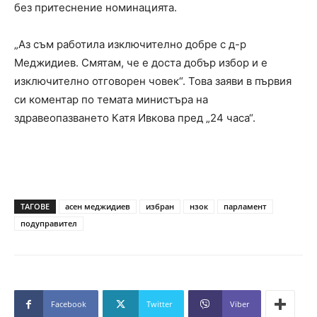
без притеснение номинацията.
„Аз съм работила изключително добре с д-р
Меджидиев. Смятам, че е доста добър избор и е
изключително отговорен човек“. Това заяви в първия
си коментар по темата министъра на
здравеопазването Катя Ивкова пред „24 часа“.
ТАГОВЕ
асен меджидиев
избран
нзок
парламент
подуправител
Facebook
Twitter
Viber