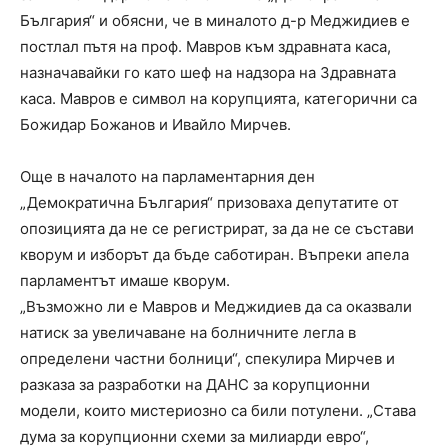
България“ и обясни, че в миналото д-р Меджидиев е
постлал пътя на проф. Мавров към здравната каса,
назначавайки го като шеф на надзора на Здравната
каса. Мавров е символ на корупцията, категорични са
Божидар Божанов и Ивайло Мирчев.
Още в началото на парламентарния ден
„Демократична България“ призоваха депутатите от
опозицията да не се регистрират, за да не се състави
кворум и изборът да бъде саботиран. Въпреки апела
парламентът имаше кворум.
„Възможно ли е Мавров и Меджидиев да са оказвали
натиск за увеличаване на болничните легла в
определени частни болници“, спекулира Мирчев и
разказа за разработки на ДАНС за корупционни
модели, които мистериозно са били потулени. „Става
дума за корупционни схеми за милиарди евро“,