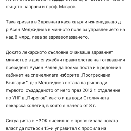
същото направи и проф. Мавров.
Така кризата в Здравната каса хвърли изненадващо д-
р Асен Меджидиев в минното поле за управлението на
над 8 млрд. лева за здравеопазването.
Докато лекарското съсловие очакваше здравният
министър в две служебни правителства на тогавашния
президент Румен Радев да поеме поста и в редовния
кабинет на спечелилата изборите „Прогресивна
България“, д-р Меджидиев остана да ръководи
първото, създаденото от него през 2012 г. отделение
по УНГ в „Пирогов“, както и да води Столичната
лекарска колегия, в която е начело от 8 г.
Ситуацията в НЗОК очевидно е провокирала новата
власт да потърси 15-и управител с профила на