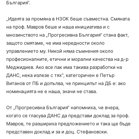
България“.
„Идеята за промяна в НЗОК беше съвместна. Смяната
на проф. Мавров беше и наша инициатива и с
мнозинството на „Прогресивна България“ стана факт,
защото смятаме, че има нередности около
управлението му. Никой няма съмнения около
професионалните, етични и морални качества на д-р
Меджидиев. Ако все пак има такива разработки на
ДАНС, нека излезе с тях“, категоричен е Петър
Витанов от ПБ и допълва, че принципът на ДБ е: ако
номинацията не е наша, значи не става.
От „Прогресивна България“ напомниха, че вчера,
когато се гласува ДАНС да представи доклад за проф.
Мавров, те разшириха предложението и така ще бъде
представен доклад и за и доц. Стефановски.