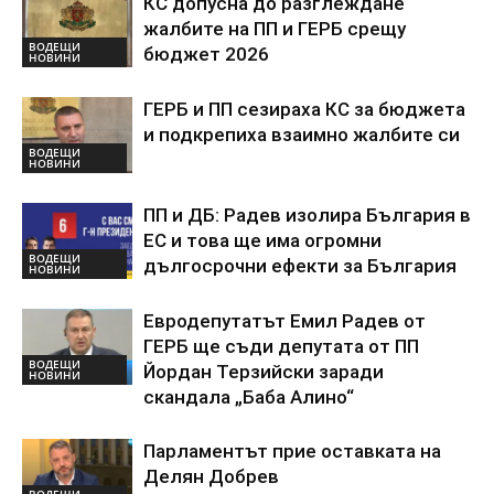
КС допусна до разглеждане
жалбите на ПП и ГЕРБ срещу
ВОДЕЩИ
бюджет 2026
НОВИНИ
ГЕРБ и ПП сезираха КС за бюджета
и подкрепиха взаимно жалбите си
ВОДЕЩИ
НОВИНИ
ПП и ДБ: Радев изолира България в
ЕС и това ще има огромни
ВОДЕЩИ
дългосрочни ефекти за България
НОВИНИ
Евродепутатът Емил Радев от
ГЕРБ ще съди депутата от ПП
ВОДЕЩИ
Йордан Терзийски заради
НОВИНИ
скандала „Баба Алино“
Парламентът прие оставката на
Делян Добрев