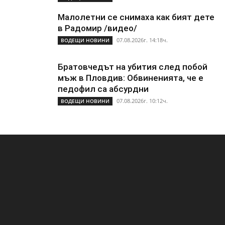
Малолетни се снимаха как бият дете
в Радомир /видео/
07.08.2026г. 14:18ч.
ВОДЕЩИ НОВИНИ
Братовчедът на убития след побой
мъж в Пловдив: Обвиненията, че е
педофил са абсурдни
07.08.2026г. 10:12ч.
ВОДЕЩИ НОВИНИ