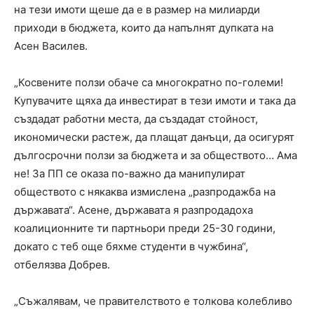
на тези имоти щеше да е в размер на милиарди
приходи в бюджета, които да напълнят дупката на
Асен Василев.
„Косвените ползи обаче са многократно по-големи!
Купувачите щяха да инвестират в тези имоти и така да
създадат работни места, да създадат стойност,
икономически растеж, да плащат данъци, да осигурят
дългосрочни ползи за бюджета и за обществото… Ама
не! За ПП се оказа по-важно да манипулират
обществото с някаква измислена „разпродажба на
държавата“. Асене, държавата я разпродадоха
коалиционните ти партньори преди 25-30 години,
докато с теб още бяхме студенти в чужбина“,
отбелязва Добрев.
„Съжалявам, че правителството е толкова колебливо