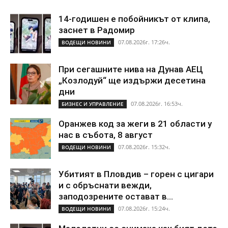
14-годишен е побойникът от клипа,
заснет в Радомир
07.08.2026г. 17:26ч.
ВОДЕЩИ НОВИНИ
При сегашните нива на Дунав АЕЦ
„Козлодуй“ ще издържи десетина
дни
07.08.2026г. 16:53ч.
БИЗНЕС И УПРАВЛЕНИЕ
Оранжев код за жеги в 21 области у
нас в събота, 8 август
07.08.2026г. 15:32ч.
ВОДЕЩИ НОВИНИ
Убитият в Пловдив – горен с цигари
и с обръснати вежди,
заподозрените остават в...
07.08.2026г. 15:24ч.
ВОДЕЩИ НОВИНИ