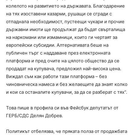
колелото на развитието на държавата. Благодарение
на тях изоставени казарми, рушащи се сгради с
отпаднала необходимост, пустеещи чукари и прочие
държавни имоти ще продължат да бъдат свърталища
на наркомани или измамници, които ги чертаят за
европейски субсидии. Алтернативата беше на
публичен търг с наддаване през електронната
платформа и пред очите на цялото общество да се
продадат на купувача, предложил най-висока цена.
Виждал съм как работи тази платформа – без
чиновническа намеса и без желаещите да знаят колко
и кои са останалите купувачи, за да се разберат с тях“.
Това пише в профила си във Фейсбук депутатът от
ГЕРБ/СДС Делян Добрев.
Политикът отбелязва, че пряката полза от продажбата