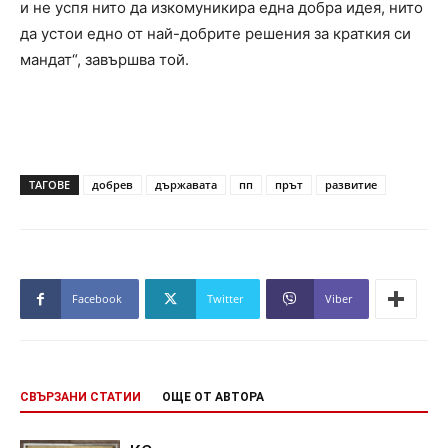
и не успя нито да изкомуникира една добра идея, нито
да устои едно от най-добрите решения за краткия си
мандат“, завършва той.
ТАГОВЕ
добрев
държавата
пп
прът
развитие
Facebook
Twitter
Viber
СВЪРЗАНИ СТАТИИ
ОЩЕ ОТ АВТОРА