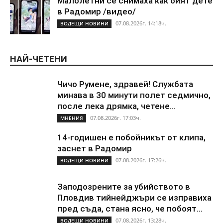
Малолетни се снимаха как бият дете
в Радомир /видео/
07.08.2026г. 14:18ч.
ВОДЕЩИ НОВИНИ
НАЙ-ЧЕТЕНИ
Чичо Румене, здравей! Службата
минава в 30 минути полет седмично,
после лека дрямка, четене...
07.08.2026г. 17:03ч.
МНЕНИЯ
14-годишен е побойникът от клипа,
заснет в Радомир
07.08.2026г. 17:26ч.
ВОДЕЩИ НОВИНИ
Заподозрените за убийството в
Пловдив тийнейджъри се изправиха
пред съда, стана ясно, че побоят...
07.08.2026г. 13:28ч.
ВОДЕЩИ НОВИНИ