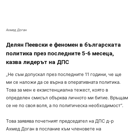
Ахмед Доган
Делян Пеевски е феномен в българската
политика през последните 5-6 месеца,
казва лидерът на ДПС
„Не съм допускал през последните 11 години, че ще
ми се наложи да се върна в оперативната политика.
Това за мен е екзистенциална тежест, която в
определен смисъл обърква личното ми битие. Връщам
се не по своя воля, а по политическа необходимост“.
Това заявява почетният председател на ДПС д-р
Ахмед Доган в послание към членовете на