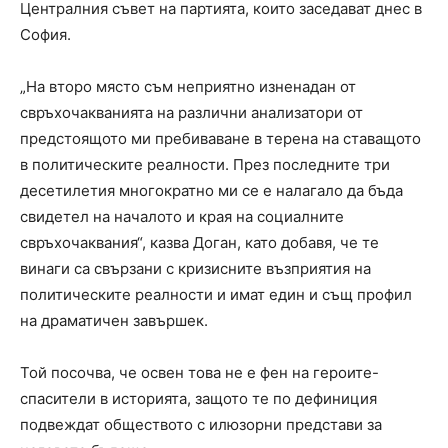
Централния съвет на партията, които заседават днес в
София.
„На второ място съм неприятно изненадан от
свръхочакванията на различни анализатори от
предстоящото ми пребиваване в терена на ставащото
в политическите реалности. През последните три
десетилетия многократно ми се е налагало да бъда
свидетел на началото и края на социалните
свръхочаквания“, казва Доган, като добавя, че те
винаги са свързани с кризисните възприятия на
политическите реалности и имат един и същ профил
на драматичен завършек.
Той посочва, че освен това не е фен на героите-
спасители в историята, защото те по дефиниция
подвеждат обществото с илюзорни представи за