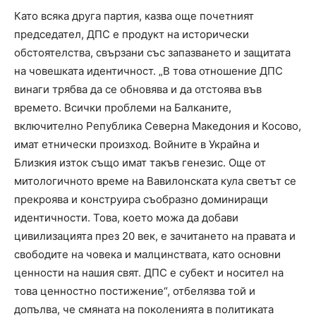
Като всяка друга партия, казва още почетният
председател, ДПС е продукт на исторически
обстоятелства, свързани със запазването и защитата
на човешката идентичност. „В това отношение ДПС
винаги трябва да се обновява и да отстоява във
времето. Всички проблеми на Балканите,
включително Република Северна Македония и Косово,
имат етнически произход. Войните в Украйна и
Близкия изток също имат такъв генезис. Още от
митологичното време на Вавилонската кула светът се
прекроява и конструира съобразно доминиращи
идентичности. Това, което можа да добави
цивилизацията през 20 век, е зачитането на правата и
свободите на човека и малцинствата, като основни
ценности на нашия свят. ДПС е субект и носител на
това ценностно постижение“, отбелязва той и
допълва, че смяната на поколенията в политиката