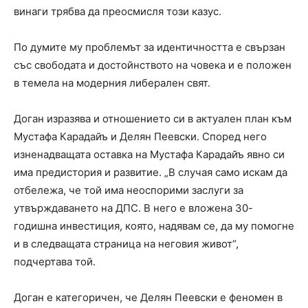
винаги трябва да преосмисля този казус.
По думите му проблемът за идентичността е свързан
със свободата и достойнството на човека и е положен
в темела на модерния либерален свят.
Доган изразява и отношението си в актуален план към
Мустафа Карадайъ и Делян Пеевски. Според него
изненадващата оставка на Мустафа Карадайъ явно си
има предистория и развитие. „В случая само искам да
отбележа, че той има неоспорими заслуги за
утвърждаването на ДПС. В него е вложена 30-
годишна инвестиция, която, надявам се, да му помогне
и в следващата страница на неговия живот“,
подчертава той.
Доган е категоричен, че Делян Пеевски е феномен в