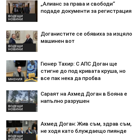
„Алианс за права и свободи“
подаде документи за регистрация
ВОДЕЩИ
НОВИНИ
Доганистите се обявиха за изцяло
машинен вот
ВОДЕЩИ
НОВИНИ
Гюнер Тахир: С АПС Доган ще
стигне до под кривата круша, но
все пак нека да пробва
МНЕНИЯ
Сараят на Ахмед Доган в Бояна е
напълно разрушен
ВОДЕЩИ
НОВИНИ
Ахмед Доган: Жив съм, здрав съм,
не ходя като блуждаещо пиянде
ВОДЕЩИ
НОВИНИ