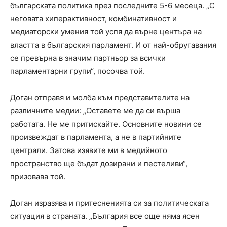
българската политика през последните 5-6 месеца. „С
неговата хиперактивност, комбинативност и
медиаторски умения той успя да върне центъра на
властта в българския парламент. И от най-обругавания
се превърна в значим партньор за всички
парламентарни групи“, посочва той.
Доган отправя и молба към представителите на
различните медии: „Оставете ме да си върша
работата. Не ме притискайте. Основните новини се
произвеждат в парламента, а не в партийните
централи. Затова изявите ми в медийното
пространство ще бъдат дозирани и пестеливи“,
призовава той.
Доган изразява и притесненията си за политическата
ситуация в страната. „България все още няма ясен