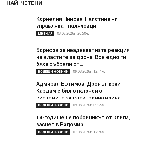
НАЙ-ЧЕТЕНИ
Корнелия Нинова: Наистина ни
управляват палячовци
08.08.2026г. 20:50ч.
МНЕНИЯ
Борисов за неадекватната реакция
на властите за дрона: Все едно ги
бяха събрали от...
09.08.2026г. 12:11ч.
ВОДЕЩИ НОВИНИ
Адмирал Ефтимов: Дронът край
Кардам е бил отклонен от
системите за електронна война
09.08.2026г. 09:55ч.
ВОДЕЩИ НОВИНИ
14-годишен е побойникът от клипа,
заснет в Радомир
07.08.2026г. 17:26ч.
ВОДЕЩИ НОВИНИ