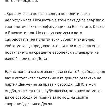
неговото бъдеще.
„Връщам се не по своя воля, а по политическа
необходимост. Неуместно е този факт да се свързва с
геополитическите конфигурации на Балканите, Кавказ
и Близкия изток. Не се възприемам и като
самодостатъчен политически субект и визионер,
който може да предначертае пътя ни към Шенген и
постигането на средните европейски стандарти на
живот“, подчерта Доган.
Единствената ми мотивация, заявява той, да бъда сред
вас е актуалното състояние и бъдещото развитие на
партия Движение за права и свободи. „ДПС е моя
съдба, за сетен път се убеждавам, че човек не може
да се освободи от повика за помощ на своите
творения“, допълва Доган.