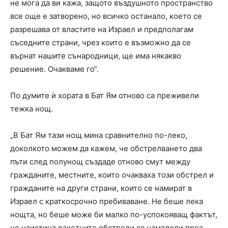
не мога да ви кажа, защото въздушното пространство
все още е затворено, но всичко останало, което се
разрешава от властите на Израел и предполагам
съседните страни, чрез които е възможно да се
върнат нашите сънародници, ще има някакво
решение. Очакваме го“.
По думите ѝ хората в Бат Ям отново са преживели
тежка нощ.
„В Бат Ям тази нощ мина сравнително по-леко,
доколкото можем да кажем, че обстрелването два
пъти след полунощ създаде отново смут между
гражданите, местните, които очакваха този обстрел и
гражданите на други страни, които се намират в
Израел с краткосрочно пребиваване. Не беше лека
нощта, но беше може би малко по-успокояващ фактът,
че наистина ракетните обстрели са намалели през