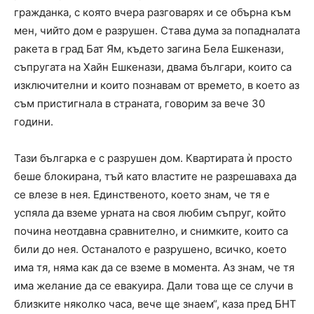
гражданка, с която вчера разговарях и се обърна към
мен, чийто дом е разрушен. Става дума за попадналата
ракета в град Бат Ям, където загина Бела Ешкенази,
съпругата на Хайн Ешкенази, двама българи, които са
изключителни и които познавам от времето, в което аз
съм пристигнала в страната, говорим за вече 30
години.
Тази българка е с разрушен дом. Квартирата ѝ просто
беше блокирана, тъй като властите не разрешаваха да
се влезе в нея. Единственото, което знам, че тя е
успяла да вземе урната на своя любим съпруг, който
почина неотдавна сравнително, и снимките, които са
били до нея. Останалото е разрушено, всичко, което
има тя, няма как да се вземе в момента. Аз знам, че тя
има желание да се евакуира. Дали това ще се случи в
близките няколко часа, вече ще знаем“, каза пред БНТ