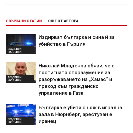
СВЪРЗАНИ СТАТИИ
ОЩЕ ОТ АВТОРА
Издирват българка и сина й за
убийство в Гърция
ВОДЕЩИ
НОВИНИ
Николай Младенов обяви, че е
постигнато споразумение за
ВОДЕЩИ
разоръжаването на „Хамас“ и
НОВИНИ
преход към гражданско
управление в Газа
Българка е убита с нож в игрална
зала в Нюрнберг, арестуван е
ВОДЕЩИ
иранец
НОВИНИ