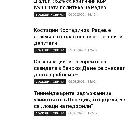
„Галъп“: 52% са критични към
външната политика на Радев
06.08.2026г. 14:10ч.
ВОДЕЩИ НОВИНИ
Костадин Костадинов: Радев е
атакуван от плажoвете от неговите
депутати
05.08.2026г. 17:45ч.
ВОДЕЩИ НОВИНИ
Организациите на евреите за
скандала в Банско: Да не се смесват
двата проблема –...
06.08.2026г. 14:02ч.
ВОДЕЩИ НОВИНИ
Тийнейджърите, задържани за
убийството в Пловдив, твърдели, че
са „ловци на педофили”
06.08.2026г. 15:53ч.
ВОДЕЩИ НОВИНИ