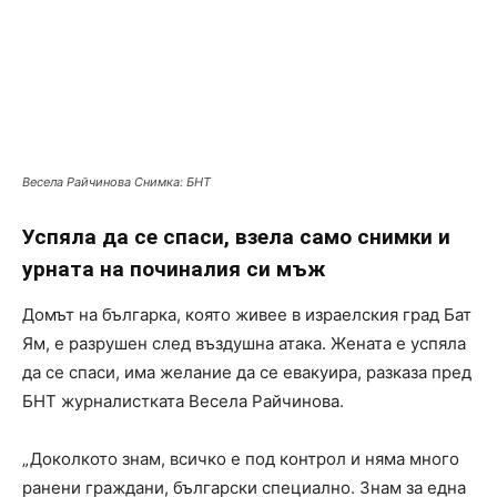
Весела Райчинова Снимка: БНТ
Успяла да се спаси, взела само снимки и
урната на починалия си мъж
Домът на българка, която живее в израелския град Бат
Ям, е разрушен след въздушна атака. Жената е успяла
да се спаси, има желание да се евакуира, разказа пред
БНТ журналистката Весела Райчинова.
„Доколкото знам, всичко е под контрол и няма много
ранени граждани, български специално. Знам за една