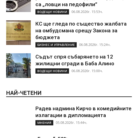
са „ловци на педофили”
06.08.2026г. 15:53ч.
ВОДЕЩИ НОВИНИ
КС ще гледа по същество жалбата
на омбудсмана срещу Закона за
бюджета
06.08.2026г. 15:24ч.
БИЗНЕС И УПРАВЛЕНИЕ
Съдът спря събарянето на 12
жилищни сгради в Баба Алино
06.08.2026г. 15:00ч.
ВОДЕЩИ НОВИНИ
НАЙ-ЧЕТЕНИ
Радев надмина Кирчо в комедийните
излагации в дипломацията
05.08.2026г. 15:44ч.
МНЕНИЯ