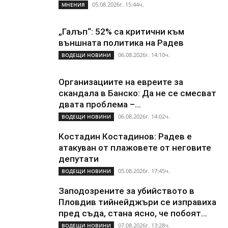
05.08.2026г. 15:44ч.
МНЕНИЯ
„Галъп“: 52% са критични към
външната политика на Радев
06.08.2026г. 14:10ч.
ВОДЕЩИ НОВИНИ
Организациите на евреите за
скандала в Банско: Да не се смесват
двата проблема –...
06.08.2026г. 14:02ч.
ВОДЕЩИ НОВИНИ
Костадин Костадинов: Радев е
атакуван от плажoвете от неговите
депутати
05.08.2026г. 17:45ч.
ВОДЕЩИ НОВИНИ
Заподозрените за убийството в
Пловдив тийнейджъри се изправиха
пред съда, стана ясно, че побоят...
07.08.2026г. 13:28ч.
ВОДЕЩИ НОВИНИ