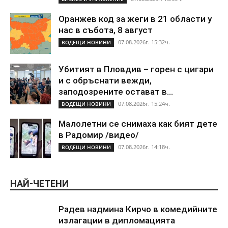
Оранжев код за жеги в 21 области у
нас в събота, 8 август
07.08.2026г. 15:32ч.
ВОДЕЩИ НОВИНИ
Убитият в Пловдив – горен с цигари
и с обръснати вежди,
заподозрените остават в...
07.08.2026г. 15:24ч.
ВОДЕЩИ НОВИНИ
Малолетни се снимаха как бият дете
в Радомир /видео/
07.08.2026г. 14:18ч.
ВОДЕЩИ НОВИНИ
НАЙ-ЧЕТЕНИ
Радев надмина Кирчо в комедийните
излагации в дипломацията