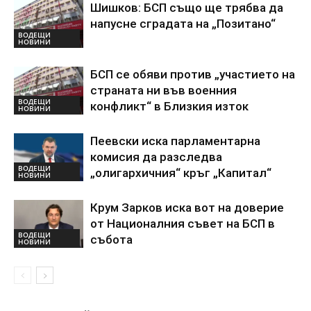
Шишков: БСП също ще трябва да
напусне сградата на „Позитано“
ВОДЕЩИ
НОВИНИ
БСП се обяви против „участието на
страната ни във военния
ВОДЕЩИ
конфликт“ в Близкия изток
НОВИНИ
Пеевски иска парламентарна
комисия да разследва
ВОДЕЩИ
„олигархичния“ кръг „Капитал“
НОВИНИ
Крум Зарков иска вот на доверие
от Националния съвет на БСП в
ВОДЕЩИ
събота
НОВИНИ