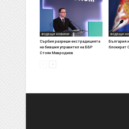
ВОДЕЩИ НОВИНИ
ВОДЕЩИ Н
Сърбия разреши екстрадицията
България 
на бившия управител на ББР
блокират 
Стоян Мавродиев