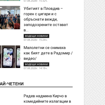
07.08.2026г. 15:32ч.
Убитият в Пловдив –
горен с цигари и с
обръснати вежди,
заподозрените остават
в...
ВОДЕЩИ НОВИНИ
07.08.2026г. 15:24ч.
Малолетни се снимаха
как бият дете в Радомир /
видео/
ВОДЕЩИ НОВИНИ
07.08.2026г. 14:18ч.
АЙ-ЧЕТЕНИ
Радев надмина Кирчо в
комедийните излагации в