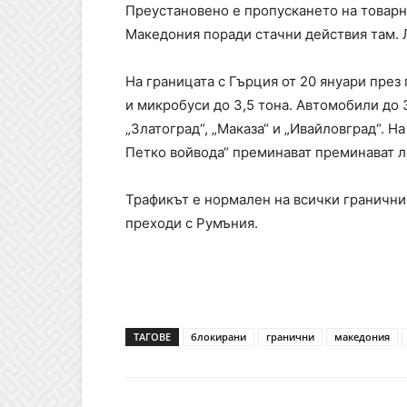
Преустановено е пропускането на товарн
Македония поради стачни действия там. 
На границата с Гърция от 20 януари през
и микробуси до 3,5 тона. Автомобили до 
„Златоград“, „Маказа“ и „Ивайловград“. Н
Петко войвода“ преминават преминават л
Трафикът е нормален на всички гранични 
преходи с Румъния.
ТАГОВЕ
блокирани
гранични
македония