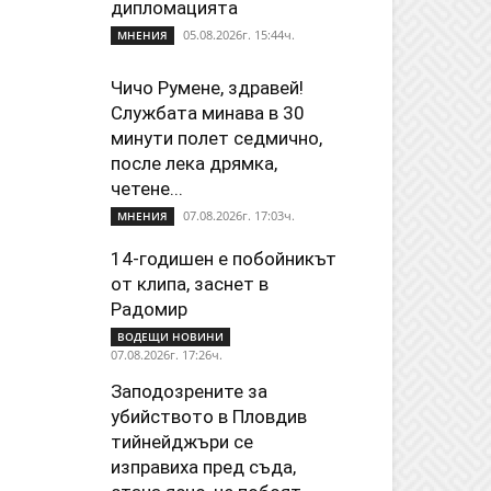
дипломацията
05.08.2026г. 15:44ч.
МНЕНИЯ
Чичо Румене, здравей!
Службата минава в 30
минути полет седмично,
после лека дрямка,
четене...
07.08.2026г. 17:03ч.
МНЕНИЯ
14-годишен е побойникът
от клипа, заснет в
Радомир
ВОДЕЩИ НОВИНИ
07.08.2026г. 17:26ч.
Заподозрените за
убийството в Пловдив
тийнейджъри се
изправиха пред съда,