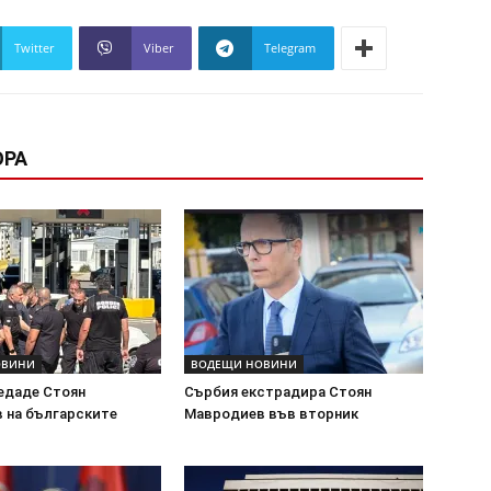
Twitter
Viber
Telegram
ОРА
ОВИНИ
ВОДЕЩИ НОВИНИ
едаде Стоян
Сърбия екстрадира Стоян
 на българските
Мавродиев във вторник