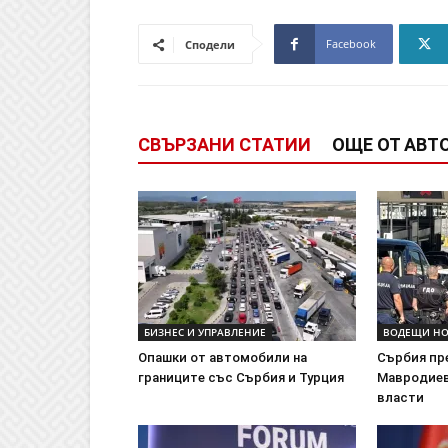
Facebook
Сподели
СВЪРЗАНИ СТАТИИ
ОЩЕ ОТ АВТ
БИЗНЕС И УПРАВЛЕНИЕ
ВОДЕЩИ Н
Опашки от автомобили на
Сърбия пр
границите със Сърбия и Турция
Мавродиев
власти