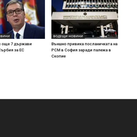
ОВИНИ
ВОДЕЩИ НОВИНИ
и още 7 държави
Външно привика посланичката на
Сърбия за ЕС
РСМ в София заради палежа в
Скопие