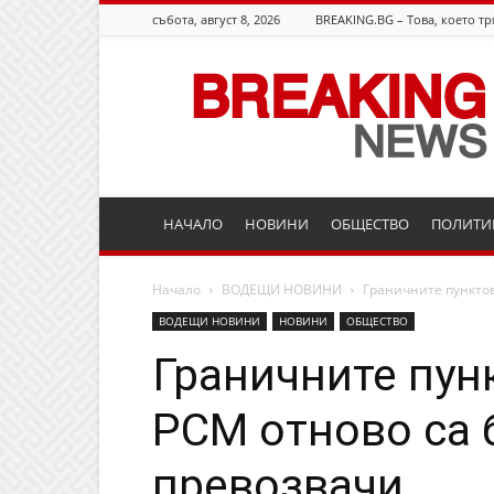
събота, август 8, 2026
BREAKING.BG – Това, което тр
Breaking.bg
НАЧАЛО
НОВИНИ
ОБЩЕСТВО
ПОЛИТИ
Начало
ВОДЕЩИ НОВИНИ
Граничните пунктов
ВОДЕЩИ НОВИНИ
НОВИНИ
ОБЩЕСТВО
Граничните пун
РСМ отново са 
превозвачи