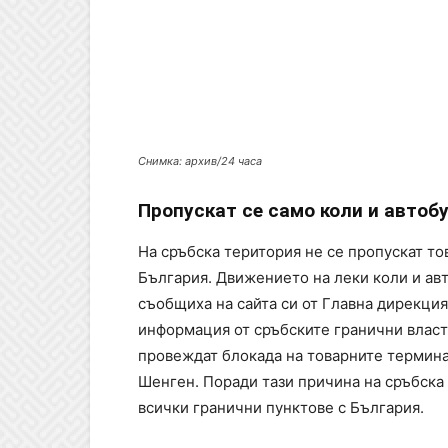
Снимка: архив/24 часа
Пропускат се само коли и автоб
На сръбска територия не се пропускат то
България. Движението на леки коли и авт
съобщиха на сайта си от Главна дирекци
информация от сръбските гранични власт
провеждат блокада на товарните термина
Шенген. Поради тази причина на сръбска
всички гранични пунктове с България.