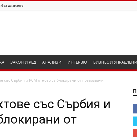
ябва да знаете
КА
ЗАКОН И РЕД
АНАЛИЗИ
ИНТЕРВЮ
БИЗНЕС И УПРАВЛЕН
е със Сърбия и РСМ отново са блокирани от превозвачи
П
ктове със Сърбия и
блокирани от