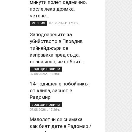
минути полет седмично,
после лека дрямка,
четене...
07.08.2026г. 17:03ч.
МНЕНИЯ
Заподозрените за
убийството в Пловдив
тийнейджъри се
изправиха пред съда,
стана ясно, че побоят...
ВОДЕЩИ НОВИНИ
07.08.2026г. 13:28ч.
14-годишен е побойникът
от клипа, заснет в
Радомир
ВОДЕЩИ НОВИНИ
07.08.2026г. 17:26ч.
Малолетни се снимаха
как бият дете в Радомир /