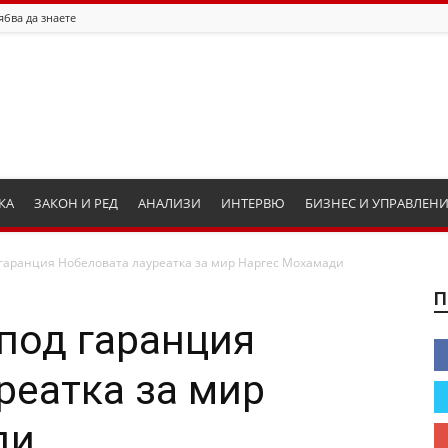
ябва да знаете
КА
ЗАКОН И РЕД
АНАЛИЗИ
ИНТЕРВЮ
БИЗНЕС И УПРАВЛЕН
 гаранция Нобеловата лауреатка за мир Наргес Мохамади
П
под гаранция
реатка за мир
ди