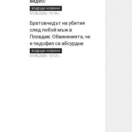
видео/
ВОДЕЩИ НОВИНИ
07.08.2026г. 14:18ч.
Братовчедът на убития
след побой мъж в
Пловдив: Обвиненията, че
е педофил са абсурдни
ВОДЕЩИ НОВИНИ
07.08.2026г. 10:12ч.