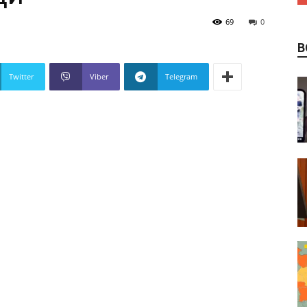
69
0
В
Twitter
Viber
Telegram