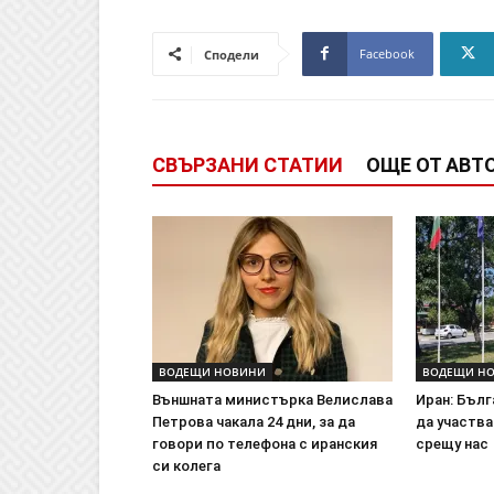
Facebook
Сподели
СВЪРЗАНИ СТАТИИ
ОЩЕ ОТ АВТ
ВОДЕЩИ НОВИНИ
ВОДЕЩИ Н
Външната министърка Велислава
Иран: Бълг
Петрова чакала 24 дни, за да
да участва
говори по телефона с иранския
срещу нас
си колега