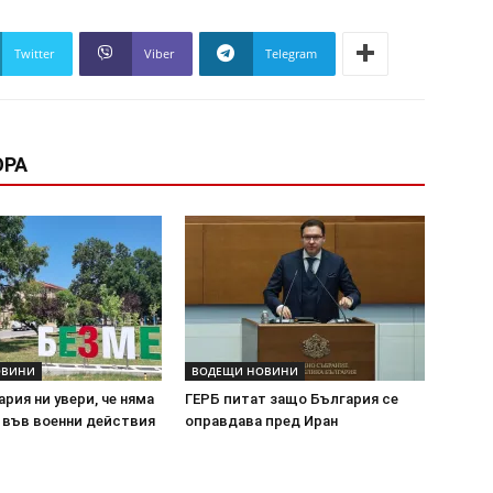
Twitter
Viber
Telegram
ОРА
ОВИНИ
ВОДЕЩИ НОВИНИ
ария ни увери, че няма
ГЕРБ питат защо България се
 във военни действия
оправдава пред Иран