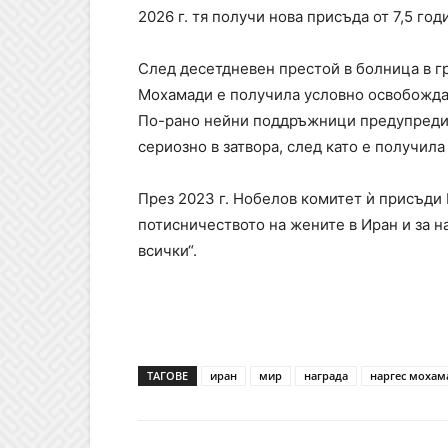
2026 г. тя получи нова присъда от 7,5 го
След десетдневен престой в болница в гр
Мохамади е получила условно освобожда
По-рано нейни поддръжници предупредиха
сериозно в затвора, след като е получи
През 2023 г. Нобелов комитет ѝ присъди
потисничеството на жените в Иран и за н
всички“.
ТАГОВЕ
иран
мир
награда
наргес мохам