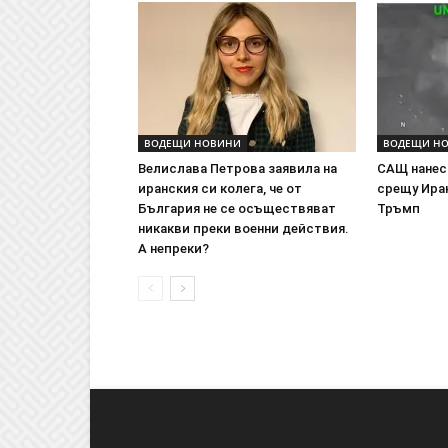
ВОДЕЩИ НОВИНИ
ВОДЕЩИ Н
Велислава Петрова заявила на
САЩ нанес
иранския си колега, че от
срещу Иран
България не се осъществяват
Тръмп
никакви преки военни действия.
А непреки?