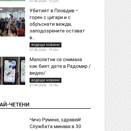
07.08.2026г. 15:32ч.
Убитият в Пловдив –
горен с цигари и с
обръснати вежди,
заподозрените остават
в...
ВОДЕЩИ НОВИНИ
07.08.2026г. 15:24ч.
Малолетни се снимаха
как бият дете в Радомир /
видео/
ВОДЕЩИ НОВИНИ
07.08.2026г. 14:18ч.
АЙ-ЧЕТЕНИ
Чичо Румене, здравей!
Службата минава в 30