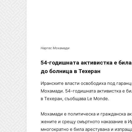
Наргес Мохамади
54-годишната активистка е била
до болница в Техеран
Иранските власти освободиха под гаранц
Мохамади. 54-годишната активистка е би
в Техеран, съобщава Le Monde.
Мохамади е политическа и гражданска акт
жените и срещу смъртното наказание в И
многократно е била арестувана и изпраща