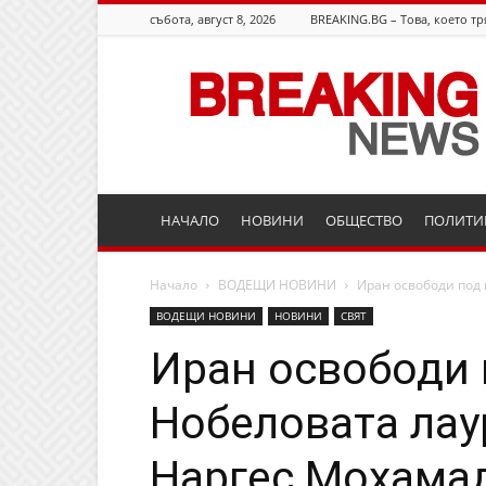
събота, август 8, 2026
BREAKING.BG – Това, което тр
Breaking.bg
НАЧАЛО
НОВИНИ
ОБЩЕСТВО
ПОЛИТИ
Начало
ВОДЕЩИ НОВИНИ
Иран освободи под
ВОДЕЩИ НОВИНИ
НОВИНИ
СВЯТ
Иран освободи 
Нобеловата лау
Наргес Мохама