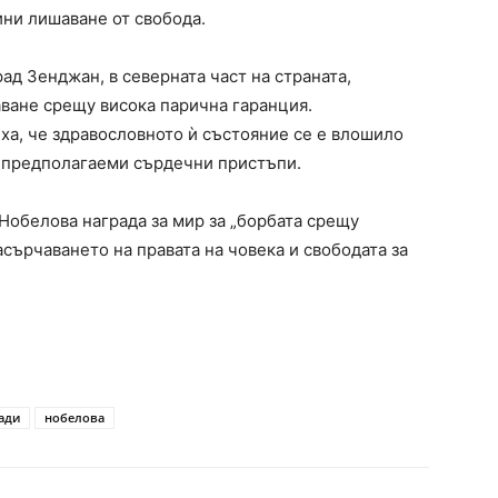
дини лишаване от свобода.
ад Зенджан, в северната част на страната,
ване срещу висока парична гаранция.
, че здравословното ѝ състояние се е влошило
ла предполагаеми сърдечни пристъпи.
 Нобелова награда за мир за „борбата срещу
асърчаването на правата на човека и свободата за
ади
нобелова