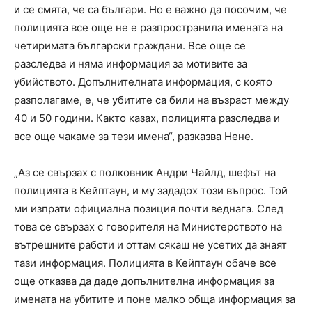
и се смята, че са българи. Но е важно да посочим, че
полицията все още не е разпространила имената на
четиримата български граждани. Все още се
разследва и няма информация за мотивите за
убийството. Допълнителната информация, с която
разполагаме, е, че убитите са били на възраст между
40 и 50 години. Както казах, полицията разследва и
все още чакаме за тези имена“, разказва Нене.
„Аз се свързах с полковник Андри Чайлд, шефът на
полицията в Кейптаун, и му зададох този въпрос. Той
ми изпрати официална позиция почти веднага. След
това се свързах с говорителя на Министерството на
вътрешните работи и оттам сякаш не усетих да знаят
тази информация. Полицията в Кейптаун обаче все
още отказва да даде допълнителна информация за
имената на убитите и поне малко обща информация за