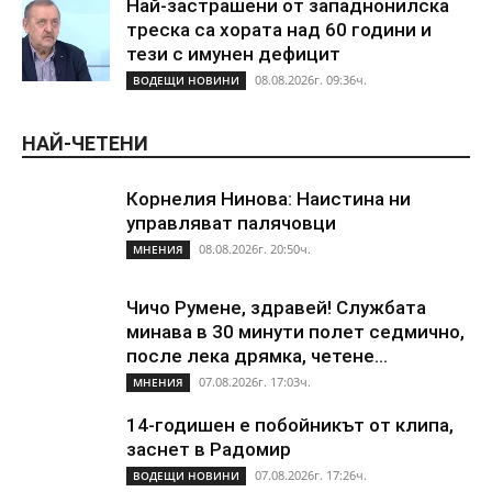
Най-застрашени от западнонилска
треска са хората над 60 години и
тези с имунен дефицит
08.08.2026г. 09:36ч.
ВОДЕЩИ НОВИНИ
НАЙ-ЧЕТЕНИ
Корнелия Нинова: Наистина ни
управляват палячовци
08.08.2026г. 20:50ч.
МНЕНИЯ
Чичо Румене, здравей! Службата
минава в 30 минути полет седмично,
после лека дрямка, четене...
07.08.2026г. 17:03ч.
МНЕНИЯ
14-годишен е побойникът от клипа,
заснет в Радомир
07.08.2026г. 17:26ч.
ВОДЕЩИ НОВИНИ