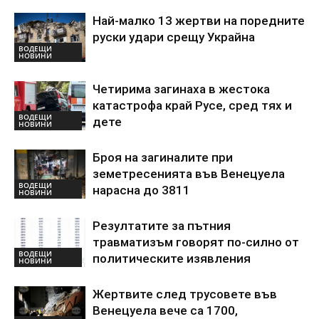
Най-малко 13 жертви на поредните
руски удари срещу Украйна
ВОДЕЩИ
НОВИНИ
Четирима загинаха в жестока
катастрофа край Русе, сред тях и
ВОДЕЩИ
дете
НОВИНИ
Броя на загиналите при
земетресенията във Венецуела
ВОДЕЩИ
нарасна до 3811
НОВИНИ
Резултатите за пътния
травматизъм говорят по-силно от
ВОДЕЩИ
политическите изявления
НОВИНИ
Жертвите след трусовете във
Венецуела вече са 1700,