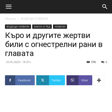
Начало
ВОДЕЩИ НОВИНИ
ВОДЕЩИ НОВИНИ
ЗАКОН И РЕД
НОВИНИ
Къро и другите жертви
били с огнестрелни рани в
главата
25.05.2023г. 18:37ч.
576
0
Facebook
Twitter
Viber