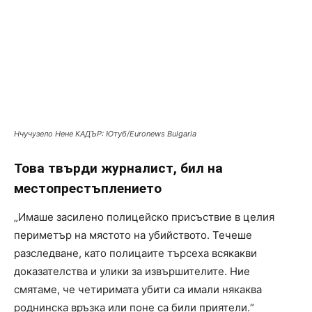
Нчучузело Нене КАДЪР: Ютуб/Euronews Bulgaria
Това твърди журналист, бил на
местопрестъплението
„Имаше засилено полицейско присъствие в целия
периметър на мястото на убийството. Течеше
разследване, като полицаите търсеха всякакви
доказателства и улики за извършителите. Ние
смятаме, че четиримата убити са имали някаква
роднинска връзка или поне са били приятели.“