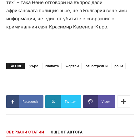
тях“ – така Нене отговори на въпрос дали
африканската полиция знае, че в България вече има
информация, че един от убитите е свързания с
криминалния свят Красимир Каменов-Къро.
ТАГОВЕ
;къро
главата
жертви
огнестрелни
рани
Facebook
Twitter
Viber
СВЪРЗАНИ СТАТИИ
ОЩЕ ОТ АВТОРА