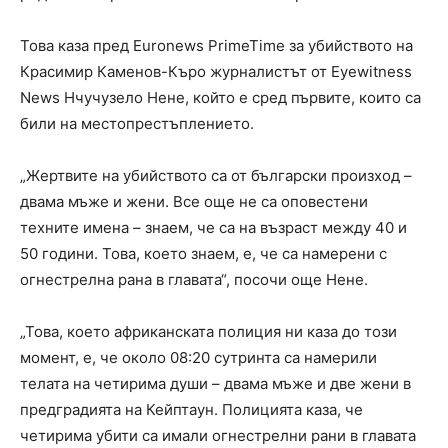
Това каза пред Euronews PrimeTime за убийството на
Красимир Каменов-Къро журналистът от Eyewitness
News Нчучузело Нене, който е сред първите, които са
били на местопрестъплението.
„Жертвите на убийството са от български произход –
двама мъже и жени. Все още не са оповестени
техните имена – знаем, че са на възраст между 40 и
50 години. Това, което знаем, е, че са намерени с
огнестрелна рана в главата“, посочи още Нене.
„Това, което африканската полиция ни каза до този
момент, е, че около 08:20 сутринта са намерили
телата на четирима души – двама мъже и две жени в
предградията на Кейптаун. Полицията каза, че
четирима убити са имали огнестрелни рани в главата