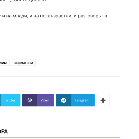
– и на млади, и на по-възрастни, и разговорът в
алим
шарлатани
Twitter
Viber
Telegram
ОРА