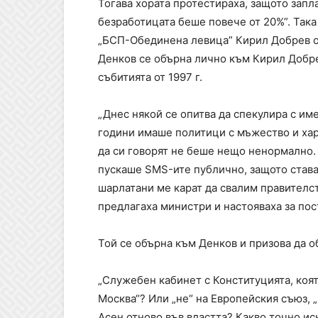
Тогава хората протестираха, защото запл
безработицата беше повече от 20%”. Така
„БСП-Обединена левица” Кирил Добрев о
Денков се обърна лично към Кирил Добре
събитията от 1997 г.
„Днес някой се опитва да спекулира с им
години имаше политици с мъжество и хар
да си говорят не беше нещо ненормално. 
пускаше SMS-ите публично, защото става
шарлатани ме карат да свалим правителств
предлагаха министри и настояваха за пост
Той се обърна към Денков и призова да о
„Служебен кабинет с Конституцията, коят
Москва“? Или „не“ на Европейския съюз, „
Асен отново във властта? Какво точно иск