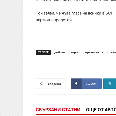
Той заяви, че чува гласа на всички в БСП 
партията предстои.
ТАГОВЕ
добрев
кирил
правителство
св
Facebook
Сподели
СВЪРЗАНИ СТАТИИ
ОЩЕ ОТ АВТ