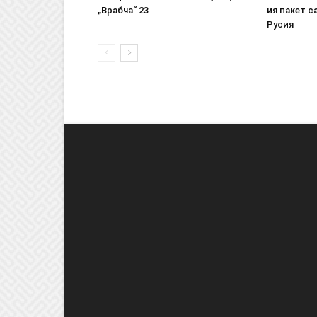
„Врабча“ 23
ия пакет с
Русия