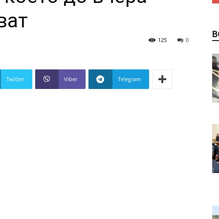
ват
В
125
0
Twitter
Viber
Telegram