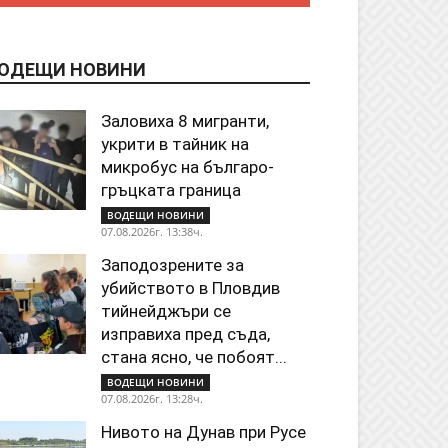
ОДЕЩИ НОВИНИ
Заловиха 8 мигранти,
укрити в тайник на
микробус на българо-
гръцката граница
ВОДЕЩИ НОВИНИ
07.08.2026г. 13:38ч.
Заподозрените за
убийството в Пловдив
тийнейджъри се
изправиха пред съда,
стана ясно, че побоят...
ВОДЕЩИ НОВИНИ
07.08.2026г. 13:28ч.
Нивото на Дунав при Русе