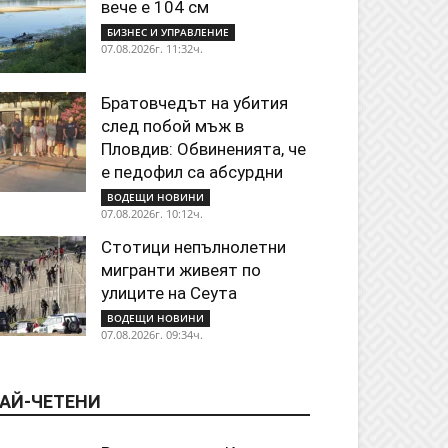
вече е 104 см
БИЗНЕС И УПРАВЛЕНИЕ
07.08.2026г. 11:32ч.
Братовчедът на убития
след побой мъж в
Пловдив: Обвиненията, че
е педофил са абсурдни
ВОДЕЩИ НОВИНИ
07.08.2026г. 10:12ч.
Стотици непълнолетни
мигранти живеят по
улиците на Сеута
ВОДЕЩИ НОВИНИ
07.08.2026г. 09:34ч.
АЙ-ЧЕТЕНИ