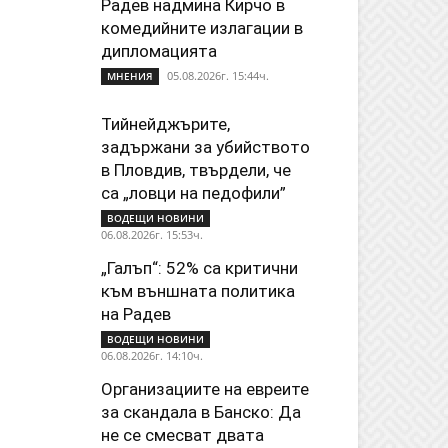
Радев надмина Кирчо в
комедийните излагации в
дипломацията
05.08.2026г. 15:44ч.
МНЕНИЯ
Тийнейджърите,
задържани за убийството
в Пловдив, твърдели, че
са „ловци на педофили”
ВОДЕЩИ НОВИНИ
06.08.2026г. 15:53ч.
„Галъп“: 52% са критични
към външната политика
на Радев
ВОДЕЩИ НОВИНИ
06.08.2026г. 14:10ч.
Организациите на евреите
за скандала в Банско: Да
не се смесват двата