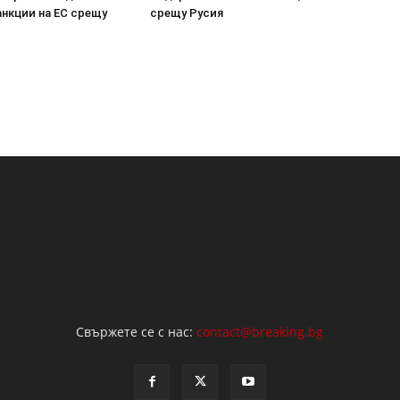
анкции на ЕС срещу
срещу Русия
Свържете се с нас:
contact@breaking.bg