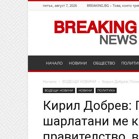
петък, август 7, 2026
BREAKING.BG – Това, което тря
Breaking.bg
НАЧАЛО
НОВИНИ
ОБЩЕСТВО
ПОЛИТИ
Начало
ВОДЕЩИ НОВИНИ
Кирил Добрев: Поли
ВОДЕЩИ НОВИНИ
НОВИНИ
ПОЛИТИКА
Кирил Добрев: 
шарлатани ме к
правителство, в