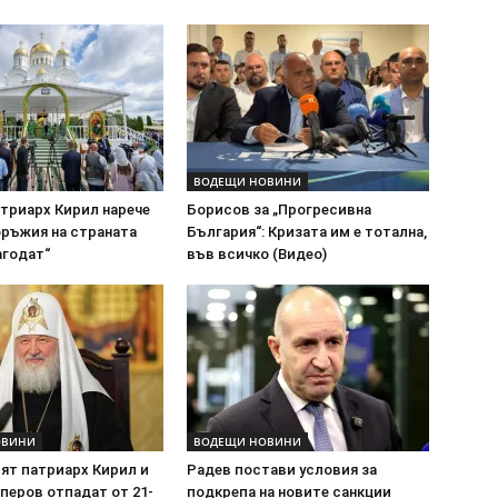
ВОДЕЩИ НОВИНИ
атриарх Кирил нарече
Борисов за „Прогресивна
оръжия на страната
България“: Кризата им е тотална,
агодат“
във всичко (Видео)
ОВИНИ
ВОДЕЩИ НОВИНИ
ят патриарх Кирил и
Радев постави условия за
перов отпадат от 21-
подкрепа на новите санкции