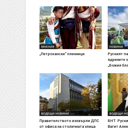
МНЕНИЯ
НОВИНИ
„Петрохански“ пленници
Руският п
ядрените 
„Божия бл
ВОДЕЩИ НОВИНИ
ВОДЕЩИ Н
Правителството изхвърли ДПС
БНТ: Руски
от офиса на столичната улица
Вагит Алек