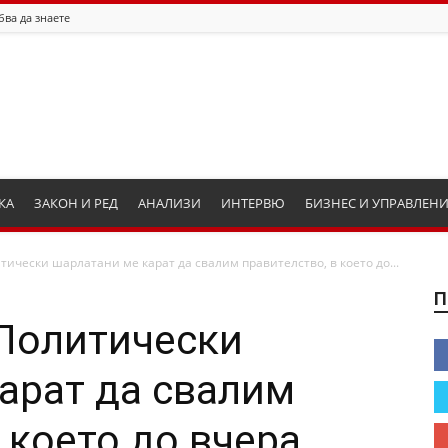
бва да знаете
КА
ЗАКОН И РЕД
АНАЛИЗИ
ИНТЕРВЮ
БИЗНЕС И УПРАВЛЕН
тически шарлатани ме карат да свалим правителство, в което до...
П
Политически
арат да свалим
 което до вчера