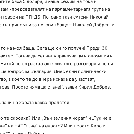
атите бяха 5 долара, имаше режим на тока и
 зам.-председателят на парламентарната група на
тговори на ПП-ДБ. По-рано тази сутрин Николай
в и припомни за неговия баща – Николай Добрев, и
ето на моя баща. Сега ще си го получи! Преди 30
актер. Тогава да седнат управляващи и опозиция и
Никой не си разказваше личните разговори и не си
ше въпрос за България. Днес едни политически
о, в което те до вчера искаха да участват,
ове. Просто няма да стане!”, заяви Кирил Добрев.
бясни на хората какво предстои.
о те скроиха? Или „Вън зеления чорап“ и „Тук не е
не“ на НАТО, „не“ на еврото? Или просто Киро и
ат?”, запита Добрев.