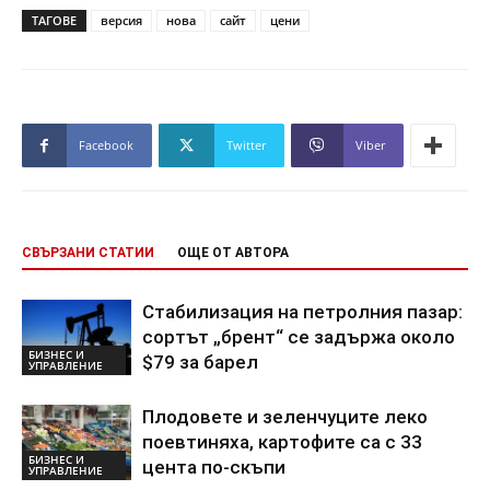
ТАГОВЕ
версия
нова
сайт
цени
Facebook
Twitter
Viber
СВЪРЗАНИ СТАТИИ
ОЩЕ ОТ АВТОРА
Стабилизация на петролния пазар:
сортът „брент“ се задържа около
БИЗНЕС И
$79 за барел
УПРАВЛЕНИЕ
Плодовете и зеленчуците леко
поевтиняха, картофите са с 33
БИЗНЕС И
цента по-скъпи
УПРАВЛЕНИЕ