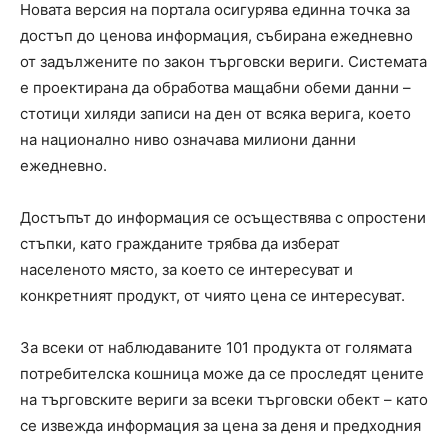
Новата версия на портала осигурява единна точка за
достъп до ценова информация, събирана ежедневно
от задължените по закон търговски вериги. Системата
е проектирана да обработва мащабни обеми данни –
стотици хиляди записи на ден от всяка верига, което
на национално ниво означава милиони данни
ежедневно.
Достъпът до информация се осъществява с опростени
стъпки, като гражданите трябва да изберат
населеното място, за което се интересуват и
конкретният продукт, от чиято цена се интересуват.
За всеки от наблюдаваните 101 продукта от голямата
потребителска кошница може да се проследят цените
на търговските вериги за всеки търговски обект – като
се извежда информация за цена за деня и предходния