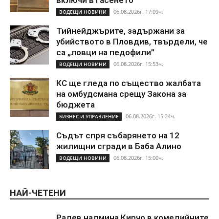
включи в гасенето
06.08.2026г. 17:09ч.
ВОДЕЩИ НОВИНИ
Тийнейджърите, задържани за
убийството в Пловдив, твърдели, че
са „ловци на педофили”
06.08.2026г. 15:53ч.
ВОДЕЩИ НОВИНИ
КС ще гледа по същество жалбата
на омбудсмана срещу Закона за
бюджета
06.08.2026г. 15:24ч.
БИЗНЕС И УПРАВЛЕНИЕ
Съдът спря събарянето на 12
жилищни сгради в Баба Алино
06.08.2026г. 15:00ч.
ВОДЕЩИ НОВИНИ
НАЙ-ЧЕТЕНИ
Радев надмина Кирчо в комедийните