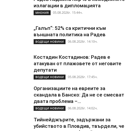
излагации в дипломацията
05.08.2026г. 15:44ч.
МНЕНИЯ
„Галъп“: 52% са критични към
външната политика на Радев
06.08.2026г. 14:10ч.
ВОДЕЩИ НОВИНИ
Костадин Костадинов: Радев е
атакуван от плажoвете от неговите
депутати
05.08.2026г. 17:45ч.
ВОДЕЩИ НОВИНИ
Организациите на евреите за
скандала в Банско: Да не се смесват
двата проблема –...
06.08.2026г. 14:02ч.
ВОДЕЩИ НОВИНИ
Тийнейджърите, задържани за
убийството в Пловдив, твърдели, че