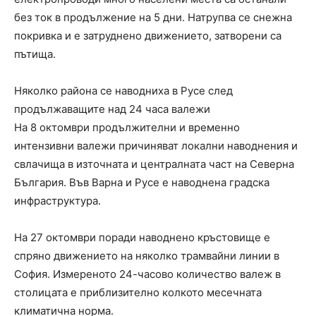
без ток в продължение на 5 дни. Натрупва се снежна
покривка и е затруднено движението, затворени са
пътища.
Няколко района се наводниха в Русе след
продължаващите над 24 часа валежи
На 8 октомври продължителни и временно
интензивни валежи причиняват локални наводнения и
свлачища в източната и централната част на Северна
България. Във Варна и Русе е наводнена градска
инфраструктура.
На 27 октомври поради наводнено кръстовище е
спряно движението на няколко трамвайни линии в
София. Измереното 24-часово количество валеж в
столицата е приблизително колкото месечната
климатична норма.