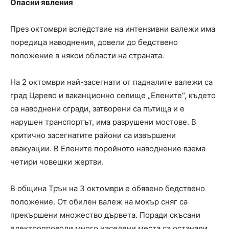
Опасни явления
През октомври вследствие на интензивни валежи има
поредица наводнения, довели до бедствено
положение в някои области на страната.
На 2 октомври най-засегнати от падналите валежи са
град Царево и ваканционно селище „Елените“, където
са наводнени сгради, затворени са пътища и е
нарушен транспортът, има разрушени мостове. В
критично засегнатите райони са извършени
евакуации. В Елените поройното наводнение взема
четири човешки жертви.
В община Трън на 3 октомври е обявено бедствено
положение. От обилен валеж на мокър сняг са
прекършени множество дървета. Поради скъсани
електропроводи много населени места са останали