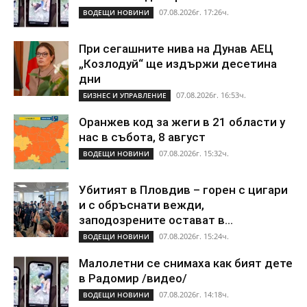
07.08.2026г. 17:26ч.
ВОДЕЩИ НОВИНИ
При сегашните нива на Дунав АЕЦ
„Козлодуй“ ще издържи десетина
дни
07.08.2026г. 16:53ч.
БИЗНЕС И УПРАВЛЕНИЕ
Оранжев код за жеги в 21 области у
нас в събота, 8 август
07.08.2026г. 15:32ч.
ВОДЕЩИ НОВИНИ
Убитият в Пловдив – горен с цигари
и с обръснати вежди,
заподозрените остават в...
07.08.2026г. 15:24ч.
ВОДЕЩИ НОВИНИ
Малолетни се снимаха как бият дете
в Радомир /видео/
07.08.2026г. 14:18ч.
ВОДЕЩИ НОВИНИ