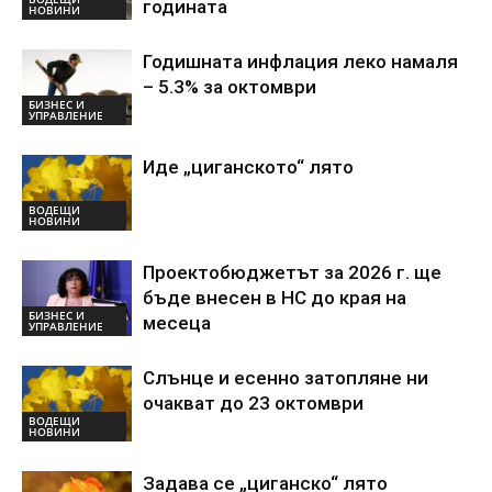
годината
НОВИНИ
Годишната инфлация леко намаля
– 5.3% за октомври
БИЗНЕС И
УПРАВЛЕНИЕ
Иде „циганското“ лято
ВОДЕЩИ
НОВИНИ
Проектобюджетът за 2026 г. ще
бъде внесен в НС до края на
БИЗНЕС И
месеца
УПРАВЛЕНИЕ
Слънце и есенно затопляне ни
очакват до 23 октомври
ВОДЕЩИ
НОВИНИ
Задава се „циганско“ лято