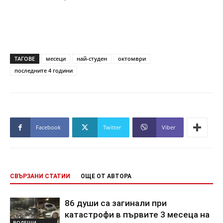
ТАГОВЕ
месеци
най-студен
октомври
последните 4 години
Facebook
Twitter
Viber
СВЪРЗАНИ СТАТИИ
ОЩЕ ОТ АВТОРА
86 души са загинали при
катастрофи в първите 3 месеца на
ВОДЕЩИ