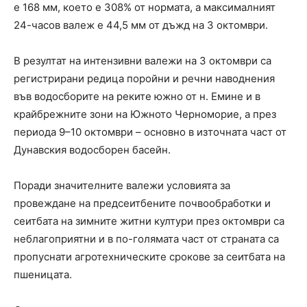
е 168 мм, което е 308% от нормата, а максималният
24-часов валеж е 44,5 мм от дъжд на 3 октомври.
В резултат на интензивни валежи на 3 октомври са
регистрирани редица поройни и речни наводнения
във водосборите на реките южно от н. Емине и в
крайбрежните зони на Южното Черноморие, а през
периода 9–10 октомври – основно в източната част от
Дунавския водосборен басейн.
Поради значителните валежи условията за
провеждане на предсеитбените почвообработки и
сеитбата на зимните житни култури през октомври са
неблагоприятни и в по-голямата част от страната са
пропуснати агротехническите срокове за сеитбата на
пшеницата.