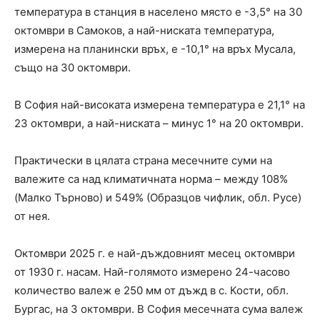
температура в станция в населено място e -3,5° на 30
октомври в Самоков, а най-ниската температура,
измерена на планински връх, е -10,1° на връх Мусала,
също на 30 октомври.
В София най-високата измерена температура е 21,1° на
23 октомври, а най-ниската – минус 1° на 20 октомври.
Практически в цялата страна месечните суми на
валежите са над климатичната норма – между 108%
(Малко Търново) и 549% (Образцов чифлик, обл. Русе)
от нея.
Октомври 2025 г. е най-дъждовният месец октомври
от 1930 г. насам. Най-голямото измерено 24-часово
количество валеж е 250 мм от дъжд в с. Кости, обл.
Бургас, на 3 октомври. В София месечната сума валеж