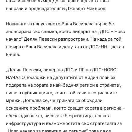
на Алианса на Ахмед Доган, дни след като това
направи и председателят й Джевдет Чакъров.
Новината за напускането Ваня Василева първо бе
анонсирана със снимка, която лидерът на „ДПС – Ново
начало“ Делян Пеевски разпространи. На кадъра той
позира с Ваня Василева и депутата от ДПС-НН Цветан
Енчев.
„Делян Пеевски, лидер на ДПС и ПГ на ДПС-НОВО
НАЧАЛО, възложи на депутатите от Видин план за
подкрепа на хората в най-бедния регион в страната“,
пише в публикацията, която той качи в социалните
мрежи. Допълва се, че тримата са обсъдили
основните проблеми, които срещат хората в региона –
обезлюдяването, високата безработица, лошата
инфраструктура и възможностите със стратегията за
„Ново начало за развитие на региона“ това да се