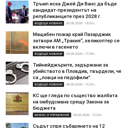
Тръмп иска Джей Ди Ванс да бъде
кандидат-президентът на
републиканците през 2028 г.
06.08.2026г. 18:02ч.
ВОДЕЩИ НОВИНИ
Мащабен пожар край Пазарджик
затвори АМ „Тракия“, хеликоптер се
включи в гасенето
06.08.2026г. 17:09ч.
ВОДЕЩИ НОВИНИ
Тийнейджърите, задържани за
убийството в Пловдив, твърдели, че
са „ловци на педофили”
06.08.2026г. 15:53ч.
ВОДЕЩИ НОВИНИ
КС ще гледа по същество жалбата
на омбудсмана срещу Закона за
бюджета
06.08.2026г. 15:24ч.
БИЗНЕС И УПРАВЛЕНИЕ
Съдът спря събарянето на 12