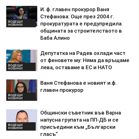
И. ф. главен прокурор Ваня
Стефанова: Още през 2004 г.
ВОДЕЩИ
прокуратурата е предупредила
НОВИНИ
общината за строителството в
Баба Алино
Депутатка на Радев охлади част
от феновете му: Няма да връщаме
ВОДЕЩИ
лева, оставаме в ЕС и НАТО
НОВИНИ
Ваня Стефанова е новият и.ф.
главен прокурор
ВОДЕЩИ
НОВИНИ
Общински съветник във Варна
напусна групата на ПП-ДБ и се
ВОДЕЩИ
присъедини към „Български
НОВИНИ
гласъ“