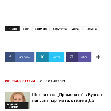
ТАГОВЕ
ваня
василева
депутатка
Доган
напусна
Facebook
Twitter
Viber
СВЪРЗАНИ СТАТИИ
ОЩЕ ОТ АВТОРА
Шефката на „Промяната“ в Бургас
напусна партията, отиде в ДБ
ВОДЕЩИ
НОВИНИ