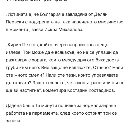
„Истината е, че България е завладяна от Делян
Пеевски с подкрепата на така нареченото мнозинство
в момента“, заяви Искра Михайлова.
„Кирил Петков, който вчера направи това нещо,
излезе. Той може да е всякакъв, но не се уплаши да
разговаря с хората, които между другото бяха доста
груби към него. Вие защо не излязохте, Станчо? Нали
сте много смели? Нали сте тези, които управлявате
държавата? Защото знаете, че законът рано или късно
ще ви настигне“, коментира Костадин Костадинов.
Дадена беше 15 минути почивка за нормализиране
работата на парламента, след което острият тон се
запази.