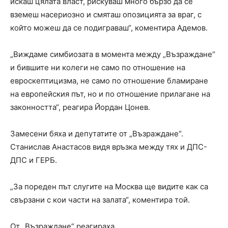
искаш цялата власт, рискуваш много бързо да се
вземеш насериозно и смяташ опозицията за враг, с
който можеш да се подиграваш“, коментира Адемов.
„Виждаме симбиозата в момента между „Възраждане“
и бившите ни колеги не само по отношение на
евроскептицизма, не само по отношение бламиране
на европейския път, но и по отношение прилагане на
законността“, реагира Йордан Цонев.
Замесени бяха и депутатите от „Възраждане“.
Станислав Анастасов видя връзка между тях и ДПС-
ДПС и ГЕРБ.
„За пореден път слугите на Москва ще видите как са
свързани с кои части на залата“, коментира той.
От „Възраждане“ реагираха.