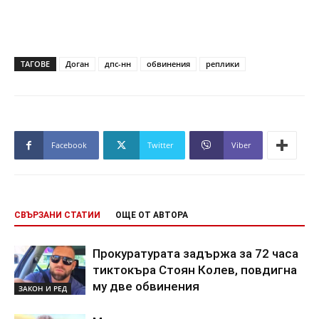
ТАГОВЕ
Доган
дпс-нн
обвинения
реплики
Facebook
Twitter
Viber
СВЪРЗАНИ СТАТИИ
ОЩЕ ОТ АВТОРА
Прокуратурата задържа за 72 часа
тиктокъра Стоян Колев, повдигна
му две обвинения
ЗАКОН И РЕД