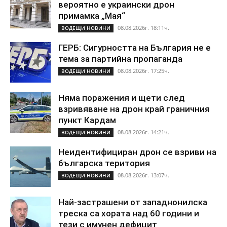
вероятно е украински дрон
примамка „Мая“
08.08.2026г. 18:11ч.
ВОДЕЩИ НОВИНИ
ГЕРБ: Сигурността на България не е
тема за партийна пропаганда
08.08.2026г. 17:25ч.
ВОДЕЩИ НОВИНИ
Няма поражения и щети след
взривяване на дрон край граничния
пункт Кардам
08.08.2026г. 14:21ч.
ВОДЕЩИ НОВИНИ
Неидентифициран дрон се взриви на
българска територия
08.08.2026г. 13:07ч.
ВОДЕЩИ НОВИНИ
Най-застрашени от западнонилска
треска са хората над 60 години и
тези с имунен дефицит