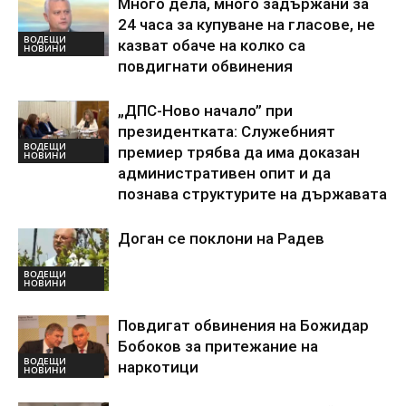
Много дела, много задържани за
24 часа за купуване на гласове, не
ВОДЕЩИ
казват обаче на колко са
НОВИНИ
повдигнати обвинения
„ДПС-Ново начало” при
президентката: Служебният
ВОДЕЩИ
премиер трябва да има доказан
НОВИНИ
административен опит и да
познава структурите на държавата
Доган се поклони на Радев
ВОДЕЩИ
НОВИНИ
Повдигат обвинения на Божидар
Бобоков за притежание на
ВОДЕЩИ
наркотици
НОВИНИ