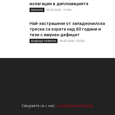
излагации в дипломацията
05.08.2026г. 15:44ч.
МНЕНИЯ
Най-застрашени от западнонилска
треска са хората над 60 години и
тези с имунен дефицит
08.08.2026г. 09:36ч.
ВОДЕЩИ НОВИНИ
Свържете се с нас:
contact@breaking.bg