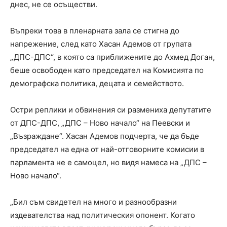
днес, не се осъществи.
Въпреки това в пленарната зала се стигна до
напрежение, след като Хасан Адемов от групата
„ДПС-ДПС“, в която са приближените до Ахмед Доган,
беше освободен като председател на Комисията по
демографска политика, децата и семейството.
Остри реплики и обвинения си размениха депутатите
от ДПС-ДПС, „ДПС – Ново начало“ на Пеевски и
„Възраждане“. Хасан Адемов подчерта, че да бъде
председател на една от най-отговорните комисии в
парламента не е самоцел, но видя намеса на „ДПС –
Ново начало“.
„Бил съм свидетел на много и разнообразни
издевателства над политическия опонент. Когато