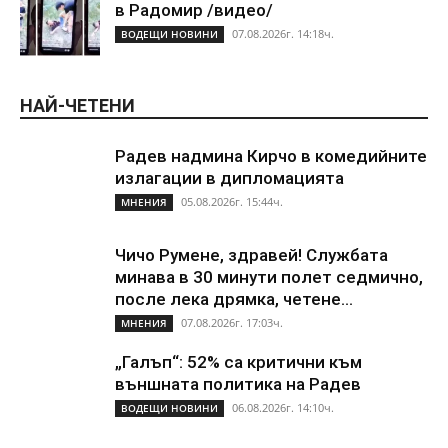
в Радомир /видео/
07.08.2026г. 14:18ч.
ВОДЕЩИ НОВИНИ
НАЙ-ЧЕТЕНИ
Радев надмина Кирчо в комедийните
излагации в дипломацията
05.08.2026г. 15:44ч.
МНЕНИЯ
Чичо Румене, здравей! Службата
минава в 30 минути полет седмично,
после лека дрямка, четене...
07.08.2026г. 17:03ч.
МНЕНИЯ
„Галъп“: 52% са критични към
външната политика на Радев
06.08.2026г. 14:10ч.
ВОДЕЩИ НОВИНИ