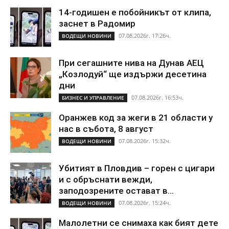
14-годишен е побойникът от клипа,
заснет в Радомир
07.08.2026г. 17:26ч.
ВОДЕЩИ НОВИНИ
При сегашните нива на Дунав АЕЦ
„Козлодуй“ ще издържи десетина
дни
07.08.2026г. 16:53ч.
БИЗНЕС И УПРАВЛЕНИЕ
Оранжев код за жеги в 21 области у
нас в събота, 8 август
07.08.2026г. 15:32ч.
ВОДЕЩИ НОВИНИ
Убитият в Пловдив – горен с цигари
и с обръснати вежди,
заподозрените остават в...
07.08.2026г. 15:24ч.
ВОДЕЩИ НОВИНИ
Малолетни се снимаха как бият дете