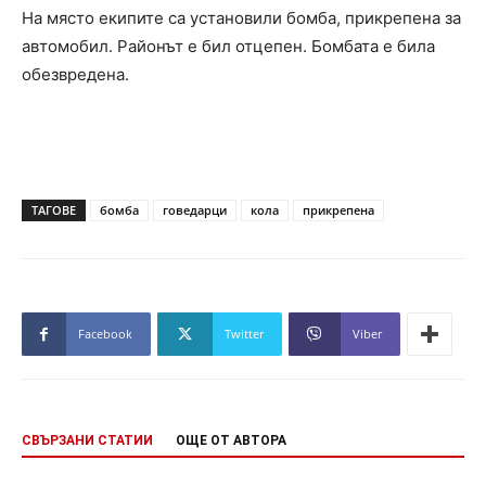
На място екипите са установили бомба, прикрепена за
автомобил. Районът е бил отцепен. Бомбата е била
обезвредена.
ТАГОВЕ
бомба
говедарци
кола
прикрепена
Facebook
Twitter
Viber
СВЪРЗАНИ СТАТИИ
ОЩЕ ОТ АВТОРА