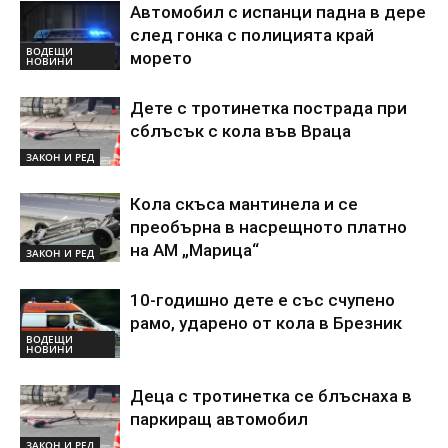
Автомобил с испанци падна в дере
след гонка с полицията край
ВОДЕЩИ
морето
НОВИНИ
Дете с тротинетка пострада при
сблъсък с кола във Враца
ЗАКОН И РЕД
Кола скъса мантинела и се
преобърна в насрещното платно
на АМ „Марица“
ЗАКОН И РЕД
10-годишно дете е със счупено
рамо, ударено от кола в Брезник
ВОДЕЩИ
НОВИНИ
Деца с тротинетка се блъснаха в
паркиращ автомобил
ЗАКОН И РЕД