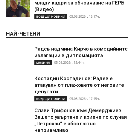
млади кадри за обновяване на ГЕРБ
(Видео)
05.08.2026г. 15:17ч.
ВОДЕЩИ НОВИНИ
НАЙ-ЧЕТЕНИ
Радев надмина Кирчо в комедийните
излагации в дипломацията
05.08.2026г. 15:44ч.
МНЕНИЯ
Костадин Костадинов: Радев е
атакуван от плажoвете от неговите
депутати
05.08.2026г. 17:45ч.
ВОДЕЩИ НОВИНИ
Слави Трифонов към Демерджиев:
Вашето увъртане и криене по случая
„Петрохан“ е абсолютно
неприемливо