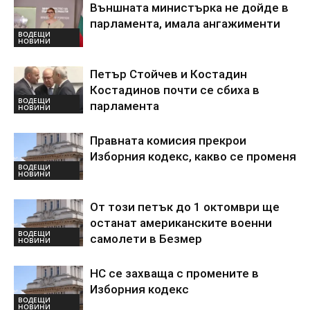
Външната министърка не дойде в
парламента, имала ангажименти
ВОДЕЩИ
НОВИНИ
Петър Стойчев и Костадин
Костадинов почти се сбиха в
ВОДЕЩИ
парламента
НОВИНИ
Правната комисия прекрои
Изборния кодекс, какво се променя
ВОДЕЩИ
НОВИНИ
От този петък до 1 октомври ще
останат американските военни
ВОДЕЩИ
самолети в Безмер
НОВИНИ
НС се захваща с промените в
Изборния кодекс
ВОДЕЩИ
НОВИНИ