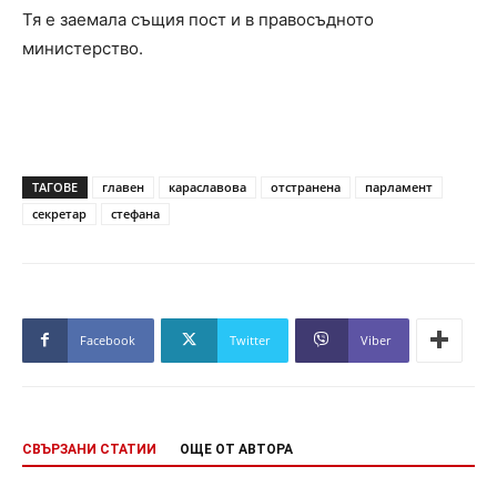
Тя е заемала същия пост и в правосъдното
министерство.
ТАГОВЕ
главен
караславова
отстранена
парламент
секретар
стефана
Facebook
Twitter
Viber
СВЪРЗАНИ СТАТИИ
ОЩЕ ОТ АВТОРА