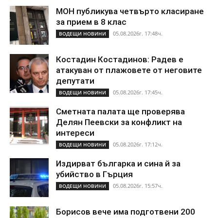
МОН публикува четвърто класиране
за прием в 8 клас
05.08.2026г. 17:48ч.
ВОДЕЩИ НОВИНИ
Костадин Костадинов: Радев е
атакуван от плажoвете от неговите
депутати
05.08.2026г. 17:45ч.
ВОДЕЩИ НОВИНИ
Сметната палата ще проверява
Делян Пеевски за конфликт на
интереси
05.08.2026г. 17:12ч.
ВОДЕЩИ НОВИНИ
Издирват българка и сина й за
убийство в Гърция
05.08.2026г. 15:57ч.
ВОДЕЩИ НОВИНИ
Борисов вече има подготвени 200