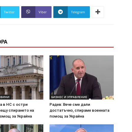
Twitter
Viber
Telegram
ОРА
ОВИНИ
БИЗНЕС И УПРАВЛЕНИЕ
а в НС с остри
Радев: Вече сме дали
рещу спирането на
достатъчно, спираме военната
помощ за Украйна
помощ за Украйна