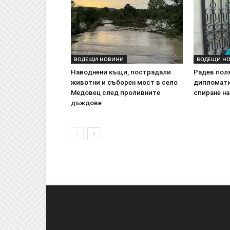
ВОДЕЩИ НОВИНИ
ВОДЕЩИ Н
Наводнени къщи, пострадали
Радев поля
животни и съборен мост в село
дипломати
Медовец след проливните
спиране на
дъждове