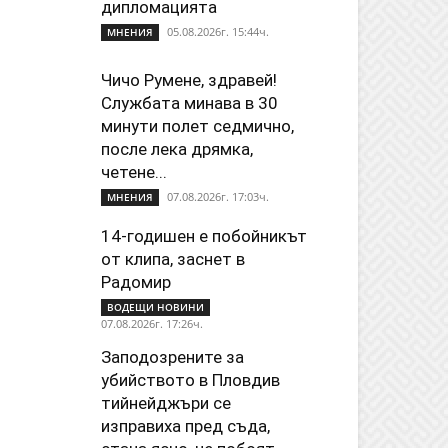
дипломацията
05.08.2026г. 15:44ч.
МНЕНИЯ
Чичо Румене, здравей!
Службата минава в 30
минути полет седмично,
после лека дрямка,
четене...
07.08.2026г. 17:03ч.
МНЕНИЯ
14-годишен е побойникът
от клипа, заснет в
Радомир
ВОДЕЩИ НОВИНИ
07.08.2026г. 17:26ч.
Заподозрените за
убийството в Пловдив
тийнейджъри се
изправиха пред съда,