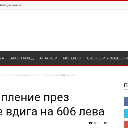
ябва да знаете
КА
ЗАКОН И РЕД
АНАЛИЗИ
ИНТЕРВЮ
БИЗНЕС И УПРАВЛЕН
ие през зимния сезон се вдига на 606 лева
П
пление през
 вдига на 606 лева
49
0