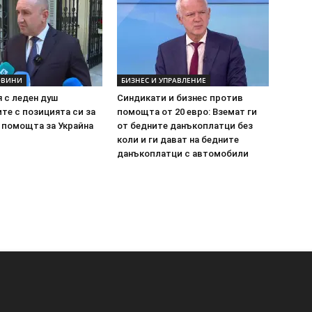
ОВИНИ
БИЗНЕС И УПРАВЛЕНИЕ
 с леден душ
Синдикати и бизнес против
те с позицията си за
помощта от 20 евро: Вземат ги
 помощта за Украйна
от бедните данъкоплатци без
коли и ги дават на бедните
данъкоплатци с автомобили