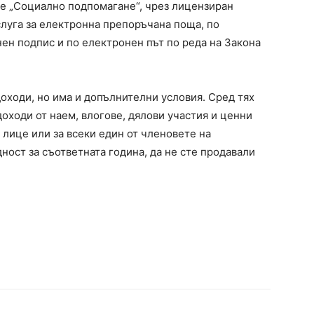
те „Социално подпомагане“, чрез лицензиран
луга за електронна препоръчана поща, по
ен подпис и по електронен път по реда на Закона
доходи, но има и допълнителни условия. Сред тях
доходи от наем, влогове, дялови участия и ценни
 лице или за всеки един от членовете на
ност за съответната година, да не сте продавали