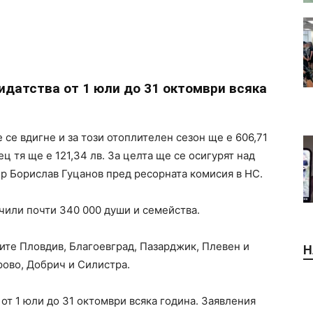
идатства от 1 юли до 31 октомври всяка
се вдигне и за този отоплителен сезон ще е 606,71
ец тя ще е 121,34 лв. За целта ще се осигурят над
ър Борислав Гуцанов пред ресорната комисия в НС.
учили почти 340 000 души и семейства.
ите Пловдив, Благоевград, Пазарджик, Плевен и
Н
рово, Добрич и Силистра.
от 1 юли до 31 октомври всяка година. Заявления