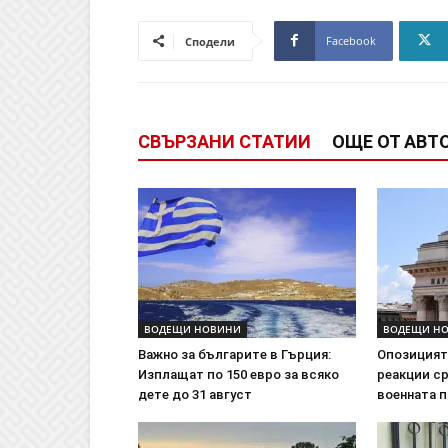
Facebook
Сподели
СВЪРЗАНИ СТАТИИ
ОЩЕ ОТ АВТ
ВОДЕЩИ НОВИНИ
ВОДЕЩИ Н
Важно за българите в Гърция:
Опозицият
Изплащат по 150 евро за всяко
реакции с
дете до 31 август
военната 