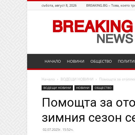
събота, август 8, 2026
BREAKING.BG – Това, което тр
Breaking.bg
НАЧАЛО
НОВИНИ
ОБЩЕСТВО
ПОЛИТИ
Начало
ВОДЕЩИ НОВИНИ
Помощта за отоплен
ВОДЕЩИ НОВИНИ
НОВИНИ
ОБЩЕСТВО
Помощта за ото
зимния сезон се
02.07.2025г. 15:52ч.