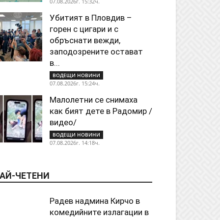
07.08.2026г. 15:32ч.
Убитият в Пловдив –
горен с цигари и с
обръснати вежди,
заподозрените остават
в...
ВОДЕЩИ НОВИНИ
07.08.2026г. 15:24ч.
Малолетни се снимаха
как бият дете в Радомир /
видео/
ВОДЕЩИ НОВИНИ
07.08.2026г. 14:18ч.
АЙ-ЧЕТЕНИ
Радев надмина Кирчо в
комедийните излагации в