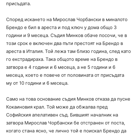
присъдата.
Според искането на Мирослав Чорбански в миналото
Брендо е бил в ареста и под ключ у дома общо 3
години и 9 месеца. Съдия Минков обаче посочи, че в
този срок е включен два пъти престоят на Брендо в
ареста в Италия. Той лежа там близо година, след като
го екстрадираха. Така общото време на Брендо в
затвора е 4 години и 6 месеца, а не 5 години и 6
месеца, което е повече от половината от присъдата
му от 10 години и 6 месеца.
Само на това основание съдия Минков отказа да пусне
Кокаиновия крал. Той може да обжалва пред
Софийския апелативен съд. Бившият началник на
затвора Мирослав Чорбански бе отстранен от поста,
когато стана ясно, че лично той е поискал Брендо да