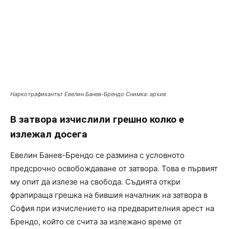
Наркотрафикантът Евелин Банев-Брендо Снимка: архив
В затвора изчислили грешно колко е
излежал досега
Евелин Банев-Брендо се размина с условното
предсрочно освобождаване от затвора. Това е първият
му опит да излезе на свобода. Съдията откри
фрапираща грешка на бившия началник на затвора в
София при изчислението на предварителния арест на
Брендо, който се счита за излежано време от