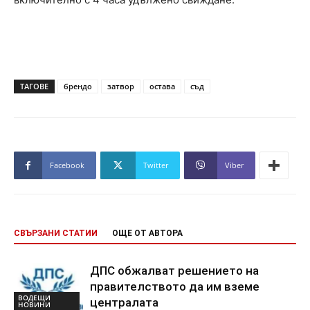
ТАГОВЕ
брендо
затвор
остава
съд
Facebook
Twitter
Viber
СВЪРЗАНИ СТАТИИ
ОЩЕ ОТ АВТОРА
ДПС обжалват решението на
правителството да им вземе
ВОДЕЩИ
централата
НОВИНИ