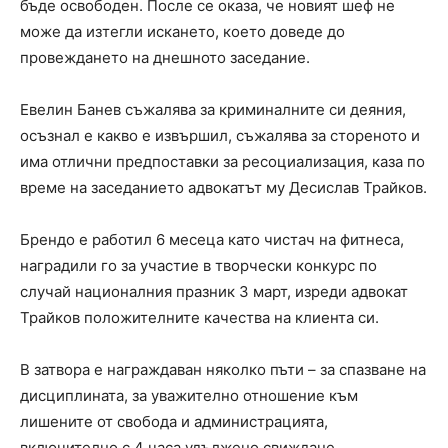
бъде освободен. После се оказа, че новият шеф не
може да изтегли искането, което доведе до
провеждането на днешното заседание.
Евелин Банев съжалява за криминалните си деяния,
осъзнал е какво е извършил, съжалява за стореното и
има отлични предпоставки за ресоциализация, каза по
време на заседанието адвокатът му Десислав Трайков.
Брендо е работил 6 месеца като чистач на фитнеса,
наградили го за участие в творчески конкурс по
случай националния празник 3 март, изреди адвокат
Трайков положителните качества на клиента си.
В затвора е награждаван няколко пъти – за спазване на
дисциплината, за уважително отношение към
лишените от свобода и администрацията,
включително с 4 часа удължено свиждане.