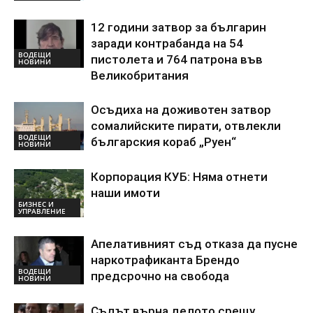
12 години затвор за българин
заради контрабанда на 54
ВОДЕЩИ
пистолета и 764 патрона във
НОВИНИ
Великобритания
Осъдиха на доживотен затвор
сомалийските пирати, отвлекли
ВОДЕЩИ
българския кораб „Руен“
НОВИНИ
Корпорация КУБ: Няма отнети
наши имоти
БИЗНЕС И
УПРАВЛЕНИЕ
Апелативният съд отказа да пусне
наркотрафиканта Брендо
ВОДЕЩИ
предсрочно на свобода
НОВИНИ
Съдът върна делото срещу