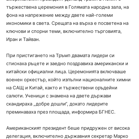
тържествена церемония в Голямата народна зала, на
фона на напрежение между двете най-големи
икономики в света. Срещата на върха е посветена на
ключови и спорни теми, включително търговията,
Иран и Тайван.
При пристигането на Тръмп двамата лидери си
стиснаха ръцете и заедно поздравиха американски и
китайски официални лица. Церемонията включваше
военен оркестър, който изпълни националните химни
на САЩ и Китай, както и тържествени оръдейни
салюти. Ученици с знамена на двете държави
скандираха „добре дошли“, докато лидерите
преминаваха през площада, информира БГНЕС.
Американският президент беше придружен от висока
делегация, включително държавния секретар Марко