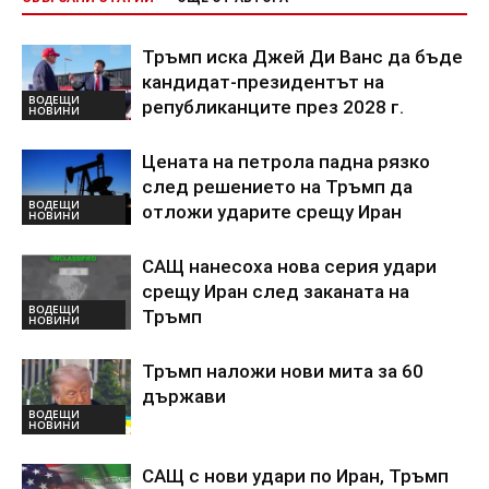
Тръмп иска Джей Ди Ванс да бъде
кандидат-президентът на
ВОДЕЩИ
републиканците през 2028 г.
НОВИНИ
Цената на петрола падна рязко
след решението на Тръмп да
ВОДЕЩИ
отложи ударите срещу Иран
НОВИНИ
САЩ нанесоха нова серия удари
срещу Иран след заканата на
ВОДЕЩИ
Тръмп
НОВИНИ
Тръмп наложи нови мита за 60
държави
ВОДЕЩИ
НОВИНИ
САЩ с нови удари по Иран, Тръмп