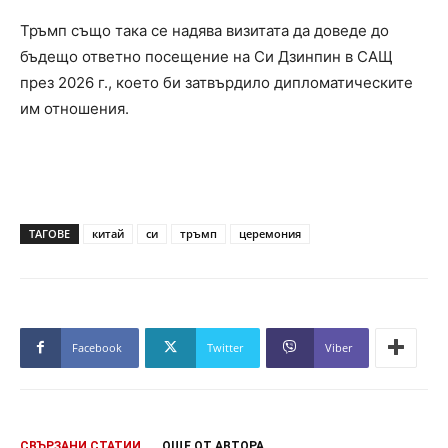
Тръмп също така се надява визитата да доведе до
бъдещо ответно посещение на Си Дзинпин в САЩ
през 2026 г., което би затвърдило дипломатическите
им отношения.
ТАГОВЕ
китай
си
тръмп
церемония
Facebook
Twitter
Viber
СВЪРЗАНИ СТАТИИ
ОЩЕ ОТ АВТОРА