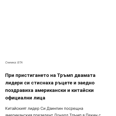
Снимка: БТА
При пристигането на Тръмп двамата
лидери си стиснаха ръцете и заедно
поздравиха американски и китайски
официални лица
Китайският лидер Си Дзинпин посрещна
американския президент Доналд Тръмп в Пекин с