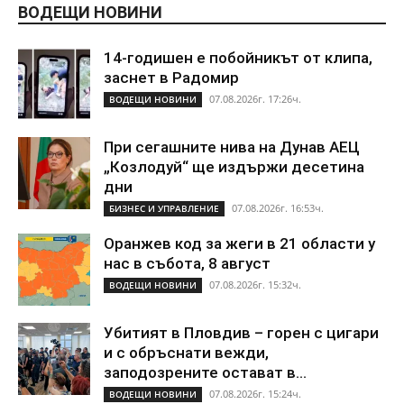
ВОДЕЩИ НОВИНИ
14-годишен е побойникът от клипа,
заснет в Радомир
07.08.2026г. 17:26ч.
ВОДЕЩИ НОВИНИ
При сегашните нива на Дунав АЕЦ
„Козлодуй“ ще издържи десетина
дни
07.08.2026г. 16:53ч.
БИЗНЕС И УПРАВЛЕНИЕ
Оранжев код за жеги в 21 области у
нас в събота, 8 август
07.08.2026г. 15:32ч.
ВОДЕЩИ НОВИНИ
Убитият в Пловдив – горен с цигари
и с обръснати вежди,
заподозрените остават в...
07.08.2026г. 15:24ч.
ВОДЕЩИ НОВИНИ