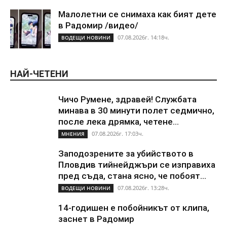
Малолетни се снимаха как бият дете
в Радомир /видео/
07.08.2026г. 14:18ч.
ВОДЕЩИ НОВИНИ
НАЙ-ЧЕТЕНИ
Чичо Румене, здравей! Службата
минава в 30 минути полет седмично,
после лека дрямка, четене...
07.08.2026г. 17:03ч.
МНЕНИЯ
Заподозрените за убийството в
Пловдив тийнейджъри се изправиха
пред съда, стана ясно, че побоят...
07.08.2026г. 13:28ч.
ВОДЕЩИ НОВИНИ
14-годишен е побойникът от клипа,
заснет в Радомир