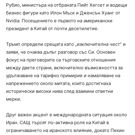
Рубио, министъра на отбраната Пийт Хегсет и водещи
бизнес фигури като Илон Мъск и Дженсън Хуанг от
Nvidia. Посещението е първото на американски
президент в Китай от почти десетилетие.
Тръмп определи срещата като „изключителна чест“ и
заяви, че очаква дълъг разговор със Си. Основен
фокус на преговорите са търговските отношения
между двете страни, включително възможността за
удължаване на тарифно примирие и намаляване на
напрежението около митата, които достигнаха
исторически високи нива след взаимни ответни
мерки.
Друг важен акцент е международната ситуация около
Иран. САЩ търсят по-активна роля на Китай в
ограничаването на иранското влияние, докато Пекин