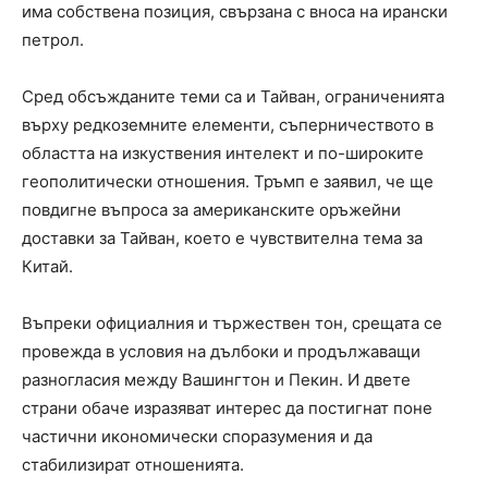
има собствена позиция, свързана с вноса на ирански
петрол.
Сред обсъжданите теми са и Тайван, ограниченията
върху редкоземните елементи, съперничеството в
областта на изкуствения интелект и по-широките
геополитически отношения. Тръмп е заявил, че ще
повдигне въпроса за американските оръжейни
доставки за Тайван, което е чувствителна тема за
Китай.
Въпреки официалния и тържествен тон, срещата се
провежда в условия на дълбоки и продължаващи
разногласия между Вашингтон и Пекин. И двете
страни обаче изразяват интерес да постигнат поне
частични икономически споразумения и да
стабилизират отношенията.