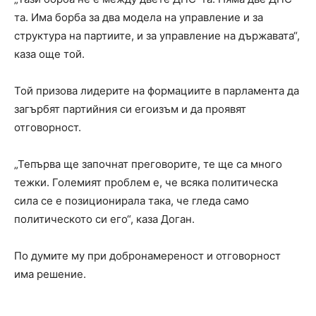
та. Има борба за два модела на управление и за
структура на партиите, и за управление на държавата“,
каза още той.
Той призова лидерите на формациите в парламента да
загърбят партийния си егоизъм и да проявят
отговорност.
„Тепърва ще започнат преговорите, те ще са много
тежки. Големият проблем е, че всяка политическа
сила се е позиционирала така, че гледа само
политическото си его“, каза Доган.
По думите му при добронамереност и отговорност
има решение.