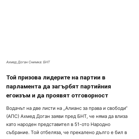
Ахмед Доган Снимка: БНТ
Той призова лидерите на партии в
парламента да загърбят партийния
егоизъм и да проявят отговорност
Водачът на две листи на „Алианс за права и свободи“
(АПС) Ахмед Доган заяви пред БНТ, че няма да влиза
като народен представител в 51-ото Народно
събрание. Той отбеляза, че прекалено дълго е бил в