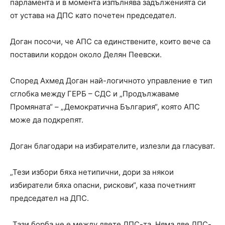
парламента и в момента изпълнява задълженията си
от устава на ДПС като почетен председател.
Доган посочи, че АПС са единствените, които вече са
поставили кордон около Делян Пеевски.
Според Ахмед Доган най-логичното управление е тип
сглобка между ГЕРБ – СДС и „Продължаваме
Промяната“ – „Демократична България“, която АПС
може да подкрепят.
Доган благодари на избирателите, излезли да гласуват.
„Тези избори бяха нетипични, дори за някои
избиратели бяха опасни, рискови“, каза почетният
председател на ДПС.
„Тази борба не е между двете ДПС-та. Няма две ДПС-