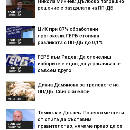
Никола Минчев: Дълбоко погрешно
решение е раздялата на ПП-ДБ
ВОДЕЩИ
НОВИНИ
ЦИК при 87% обработени
протоколи: ГЕРБ стопява
ВОДЕЩИ
разликата с ПП-ДБ до 0,1%
НОВИНИ
ГЕРБ към Радев: Да спечелиш
изборите е едно, да управляваш е
ВОДЕЩИ
съвсем друго
НОВИНИ
Диана Дамянова за троловете на
ПП/ДБ: Свински елфи
МНЕНИЯ
Томислав Дончев: Понесохме щети
от опита да съставим
ВОДЕЩИ
правителство, нямаме право да се
НОВИНИ