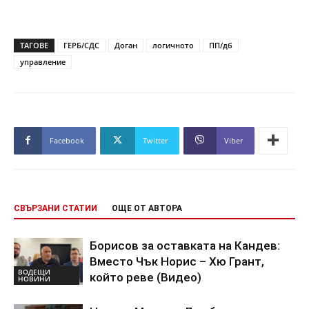
ТАГОВЕ
ГЕРБ/СДС
Доган
логичното
ПП/дб
управление
Facebook
Twitter
Viber
СВЪРЗАНИ СТАТИИ
ОЩЕ ОТ АВТОРА
Борисов за оставката на Кандев:
Вместо Чък Норис – Хю Грант,
ВОДЕЩИ
който реве (Видео)
НОВИНИ