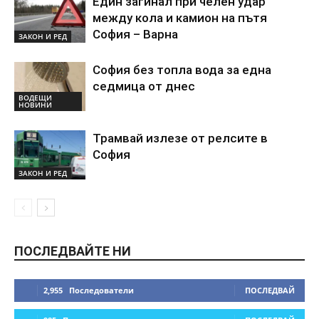
Един загинал при челен удар
между кола и камион на пътя
София – Варна
ЗАКОН И РЕД
София без топла вода за една
седмица от днес
ВОДЕЩИ
НОВИНИ
Трамвай излезе от релсите в
София
ЗАКОН И РЕД
ПОСЛЕДВАЙТЕ НИ
2,955
Последователи
ПОСЛЕДВАЙ