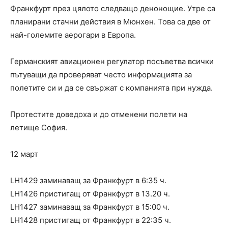
Франкфурт през цялото следващо денонощие. Утре са
планирани стачни действия в Мюнхен. Това са две от
най-големите аерогари в Европа.
Германският авиационен регулатор посъветва всички
пътуващи да проверяват често информацията за
полетите си и да се свържат с компанията при нужда.
Протестите доведоха и до отменени полети на
летище София.
12 март
LH1429 заминаващ за Франкфурт в 6:35 ч.
LH1426 пристигащ от Франкфурт в 13.20 ч.
LH1427 заминаващ за Франкфурт в 15:00 ч.
LH1428 пристигащ от Франкфурт в 22:35 ч.