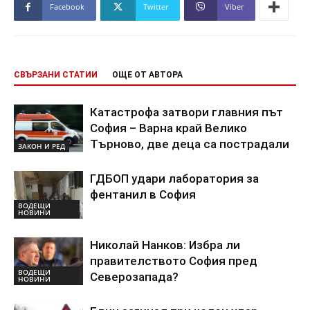
Facebook
Twitter
Viber
СВЪРЗАНИ СТАТИИ
ОЩЕ ОТ АВТОРА
Катастрофа затвори главния път
София – Варна край Велико
Търново, две деца са пострадали
ЗАКОН И РЕД
ГДБОП удари лаборатория за
фентанил в София
ВОДЕЩИ
НОВИНИ
Николай Нанков: Избра ли
правителството София пред
ВОДЕЩИ
Северозапада?
НОВИНИ