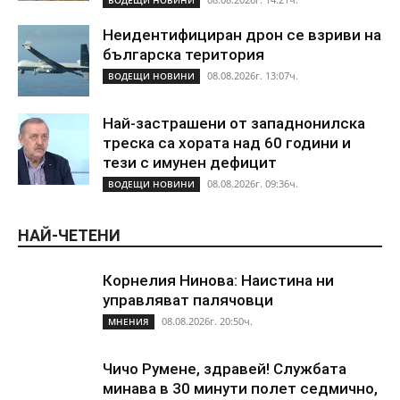
ВОДЕЩИ НОВИНИ
Неидентифициран дрон се взриви на
българска територия
08.08.2026г. 13:07ч.
ВОДЕЩИ НОВИНИ
Най-застрашени от западнонилска
треска са хората над 60 години и
тези с имунен дефицит
08.08.2026г. 09:36ч.
ВОДЕЩИ НОВИНИ
НАЙ-ЧЕТЕНИ
Корнелия Нинова: Наистина ни
управляват палячовци
08.08.2026г. 20:50ч.
МНЕНИЯ
Чичо Румене, здравей! Службата
минава в 30 минути полет седмично,