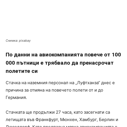
Снимка: pixabay
По данни на авиокомпанията повече от 100
000 пътници е трябвало да пренасрочат
полетите си
Стачка на наземния персонал на „Луфтханза“ днес е
причина за отмяна на повечето полети от и до
Германия.
Стачката ще продължи 27 часа, като засегнати са
летищата във Франкфурт, Мюнхен, Хамбург, Берлин и
Дюселдорф. Като предпазна мярка авиокомпанията е