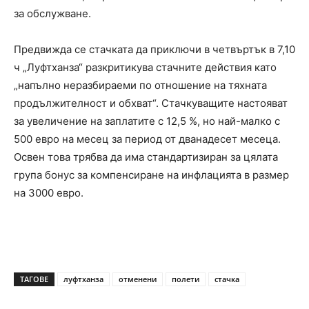
за обслужване.
Предвижда се стачката да приключи в четвъртък в 7,10
ч „Луфтханза“ разкритикува стачните действия като
„напълно неразбираеми по отношение на тяхната
продължителност и обхват“. Стачкуващите настояват
за увеличение на заплатите с 12,5 %, но най-малко с
500 евро на месец за период от дванадесет месеца.
Освен това трябва да има стандартизиран за цялата
група бонус за компенсиране на инфлацията в размер
на 3000 евро.
ТАГОВЕ
луфтханза
отменени
полети
стачка