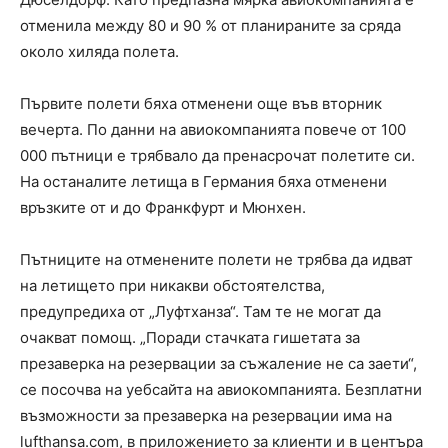
отменила между 80 и 90 % от планираните за сряда
около хиляда полета.
Първите полети бяха отменени още във вторник
вечерта. По данни на авиокомпанията повече от 100
000 пътници е трябвало да пренасрочат полетите си.
На останалите летища в Германия бяха отменени
връзките от и до Франкфурт и Мюнхен.
Пътниците на отменените полети не трябва да идват
на летището при никакви обстоятелства,
предупредиха от „Луфтханза“. Там те не могат да
очакват помощ. „Поради стачката гишетата за
презаверка на резервации за съжаление не са заети“,
се посочва на уебсайта на авиокомпанията. Безплатни
възможности за презаверка на резервации има на
lufthansa.com, в приложението за клиенти и в центъра