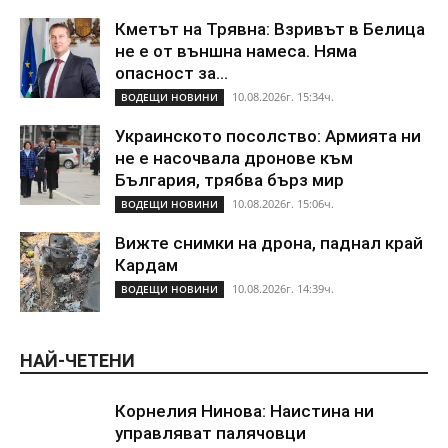
Кметът на Трявна: Взривът в Белица
не е от външна намеса. Няма
опасност за...
10.08.2026г. 15:34ч.
ВОДЕЩИ НОВИНИ
Украинското посолство: Армията ни
не е насочвала дронове към
България, трябва бърз мир
10.08.2026г. 15:06ч.
ВОДЕЩИ НОВИНИ
Вижте снимки на дрона, паднал край
Кардам
10.08.2026г. 14:39ч.
ВОДЕЩИ НОВИНИ
НАЙ-ЧЕТЕНИ
Корнелия Нинова: Наистина ни
управляват палячовци