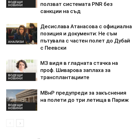
ВОДЕЩИ
ползват системата PNR без
НОВИНИ
санкции на съд
Десислава Атанасова с официална
позиция и документи: Не съм
пътувала с частен полет до Дубай
АНАЛИЗИ
с Пеевски
МЗ видя в гладната стачка на
проф. Шиварова заплаха за
ВОДЕЩИ
трансплантациите
НОВИНИ
МВнР предупреди за закъснения
на полети до три летища в Париж
ВОДЕЩИ
НОВИНИ