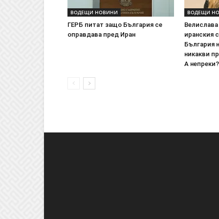
ВОДЕЩИ НОВИНИ
ВОДЕЩИ Н
ГЕРБ питат защо България се
Велислава
оправдава пред Иран
иранския с
България 
никакви пр
А непреки?