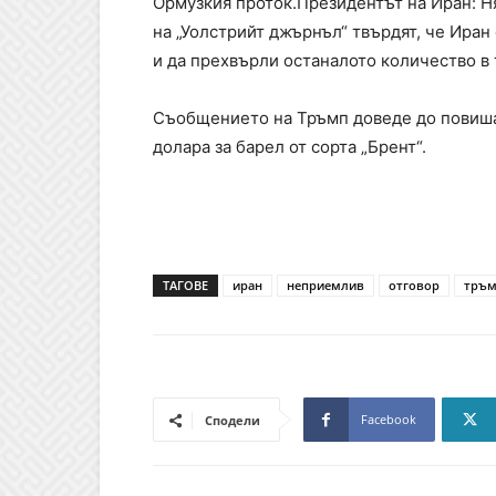
Ормузкия проток.Президентът на Иран: Н
на „Уолстрийт джърнъл“ твърдят, че Иран
и да прехвърли останалото количество в 
Съобщението на Тръмп доведе до повишав
долара за барел от сорта „Брент“.
ТАГОВЕ
иран
неприемлив
отговор
тръ
Facebook
Сподели