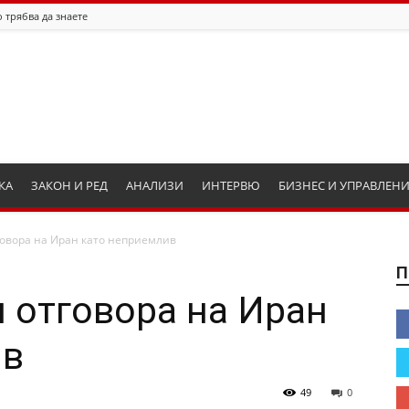
 трябва да знаете
КА
ЗАКОН И РЕД
АНАЛИЗИ
ИНТЕРВЮ
БИЗНЕС И УПРАВЛЕН
говора на Иран като неприемлив
П
 отговора на Иран
ив
49
0