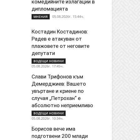
комедийните излагации в
дипломацията
05.08.2026г. 15:44ч.
МНЕНИЯ
Костадин Костадинов:
Радев е атакуван от
плажoвете от неговите
депутати
ВОДЕЩИ НОВИНИ
05.08.2026г. 17:45ч.
Слави Трифонов към
Демерджиев: Вашето
увъртане и криене по
случая „Петрохан“ е
абсолютно неприемливо
ВОДЕЩИ НОВИНИ
05.08.2026г. 10:34ч.
Борисов вече има
подготвени 200 млади