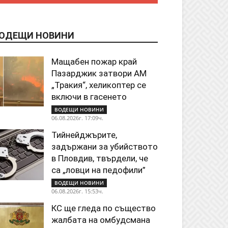
ОДЕЩИ НОВИНИ
Мащабен пожар край
Пазарджик затвори АМ
„Тракия“, хеликоптер се
включи в гасенето
ВОДЕЩИ НОВИНИ
06.08.2026г. 17:09ч.
Тийнейджърите,
задържани за убийството
в Пловдив, твърдели, че
са „ловци на педофили”
ВОДЕЩИ НОВИНИ
06.08.2026г. 15:53ч.
КС ще гледа по същество
жалбата на омбудсмана