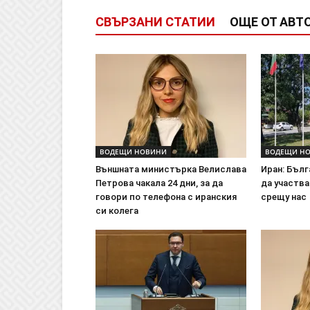
СВЪРЗАНИ СТАТИИ
ОЩЕ ОТ АВТ
ВОДЕЩИ НОВИНИ
ВОДЕЩИ Н
Външната министърка Велислава
Иран: Бълг
Петрова чакала 24 дни, за да
да участва
говори по телефона с иранския
срещу нас
си колега