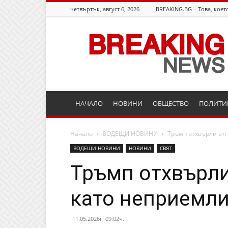
четвъртък, август 6, 2026
BREAKING.BG – Това, което
Breaking.bg
НАЧАЛО
НОВИНИ
ОБЩЕСТВО
ПОЛИТИ
Начало
ВОДЕЩИ НОВИНИ
Тръмп отхвърли от
ВОДЕЩИ НОВИНИ
НОВИНИ
СВЯТ
Тръмп отхвърли
като неприемл
11.05.2026г. 09:02ч.