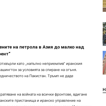
ените на петрола в Азия до малко над
рент“
отхвърли като „напълно неприемлив“ иранския
шингтон за условията за спиране на огъня.
едничеството на Пакистан. Tръмп не даде
Н
ратяване на войната на всички фронтове, вдигане
ранските пристанища и иранско управление на