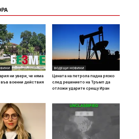
ОРА
ОВИНИ
ВОДЕЩИ НОВИНИ
ария ни увери, че няма
Цената на петрола падна рязко
 във военни действия
след решението на Тръмп да
отложи ударите срещу Иран