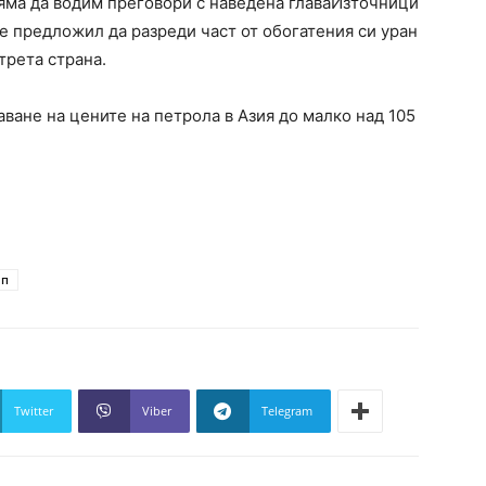
яма да водим преговори с наведена главаИзточници
 е предложил да разреди част от обогатения си уран
трета страна.
ане на цените на петрола в Азия до малко над 105
мп
Twitter
Viber
Telegram