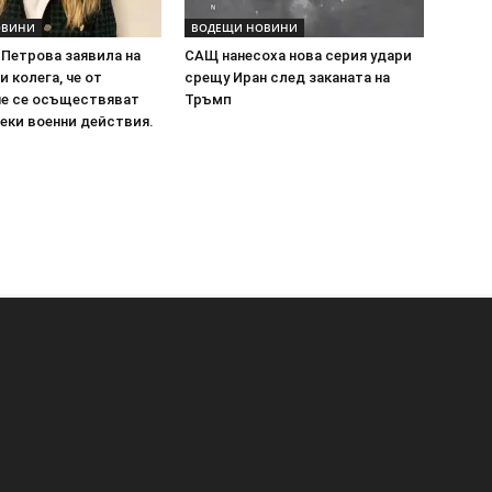
ОВИНИ
ВОДЕЩИ НОВИНИ
 Петрова заявила на
САЩ нанесоха нова серия удари
и колега, че от
срещу Иран след заканата на
не се осъществяват
Тръмп
еки военни действия.