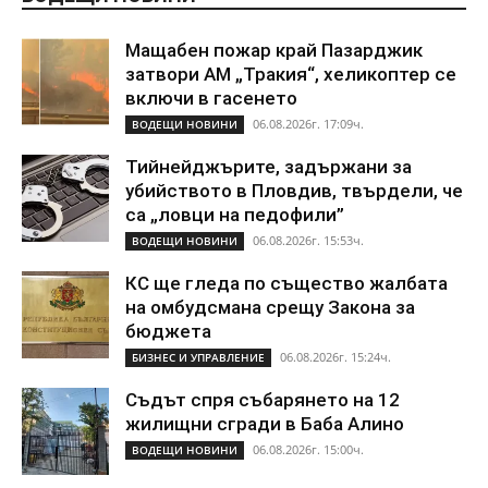
Мащабен пожар край Пазарджик
затвори АМ „Тракия“, хеликоптер се
включи в гасенето
06.08.2026г. 17:09ч.
ВОДЕЩИ НОВИНИ
Тийнейджърите, задържани за
убийството в Пловдив, твърдели, че
са „ловци на педофили”
06.08.2026г. 15:53ч.
ВОДЕЩИ НОВИНИ
КС ще гледа по същество жалбата
на омбудсмана срещу Закона за
бюджета
06.08.2026г. 15:24ч.
БИЗНЕС И УПРАВЛЕНИЕ
Съдът спря събарянето на 12
жилищни сгради в Баба Алино
06.08.2026г. 15:00ч.
ВОДЕЩИ НОВИНИ