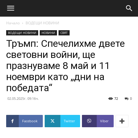
Начало
ВОДЕЩИ НОВИНИ
ВОДЕЩИ НОВИНИ
НОВИНИ
СВЯТ
Тръмп: Спечелихме двете
световни войни, ще
празнуваме 8 май и 11
ноември като „дни на
победата“
02.05.2025г. 09:16ч.
72
0
Facebook
Twitter
Viber