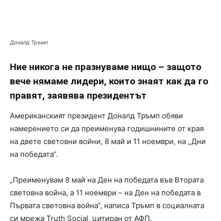
Доналд Тръмп
Ние никога не празнуваме нищо – защото
вече нямаме лидери, които знаят как да го
правят, заявява президентът
Американският президент Доналд Тръмп обяви
намерението си да преименува годишнините от края
на двете световни войни, 8 май и 11 ноември, на „Дни
на победата“.
„Преименувам 8 май на Ден на победата във Втората
световна война, а 11 ноември – на Ден на победата в
Първата световна война“, написа Тръмп в социалната
си мрежа Truth Social, цитиран от АФП.