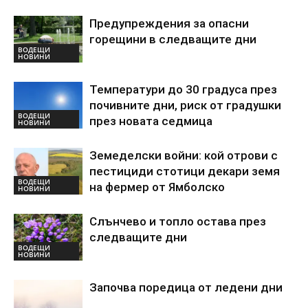
Предупреждения за опасни
горещини в следващите дни
ВОДЕЩИ
НОВИНИ
Температури до 30 градуса през
почивните дни, риск от градушки
ВОДЕЩИ
през новата седмица
НОВИНИ
Земеделски войни: кой отрови с
пестициди стотици декари земя
ВОДЕЩИ
на фермер от Ямболско
НОВИНИ
Слънчево и топло остава през
следващите дни
ВОДЕЩИ
НОВИНИ
Започва поредица от ледени дни