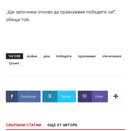
„Ще започнем отново да празнуваме победите си!“,
обеща той.
ТАГОВЕ
войни
дни
победата
празнваме
спечелихме
тръмп
Facebook
Twitter
Viber
СВЪРЗАНИ СТАТИИ
ОЩЕ ОТ АВТОРА