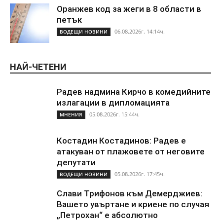
Оранжев код за жеги в 8 области в
петък
06.08.2026г. 14:14ч.
ВОДЕЩИ НОВИНИ
НАЙ-ЧЕТЕНИ
Радев надмина Кирчо в комедийните
излагации в дипломацията
05.08.2026г. 15:44ч.
МНЕНИЯ
Костадин Костадинов: Радев е
атакуван от плажoвете от неговите
депутати
05.08.2026г. 17:45ч.
ВОДЕЩИ НОВИНИ
Слави Трифонов към Демерджиев:
Вашето увъртане и криене по случая
„Петрохан“ е абсолютно