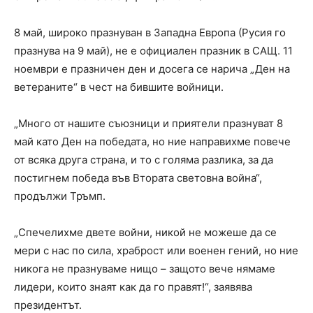
8 май, широко празнуван в Западна Европа (Русия го
празнува на 9 май), не е официален празник в САЩ. 11
ноември е празничен ден и досега се нарича „Ден на
ветераните“ в чест на бившите войници.
„Много от нашите съюзници и приятели празнуват 8
май като Ден на победата, но ние направихме повече
от всяка друга страна, и то с голяма разлика, за да
постигнем победа във Втората световна война“,
продължи Тръмп.
„Спечелихме двете войни, никой не можеше да се
мери с нас по сила, храброст или военен гений, но ние
никога не празнуваме нищо – защото вече нямаме
лидери, които знаят как да го правят!“, заявява
президентът.