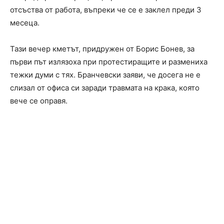
отсъства от работа, въпреки че се е заклел преди 3
месеца.
Тази вечер кметът, придружен от Борис Бонев, за
първи път излязоха при протестиращите и размениха
тежки думи с тях. Бранчевски заяви, че досега не е
слизал от офиса си заради травмата на крака, която
вече се оправя.