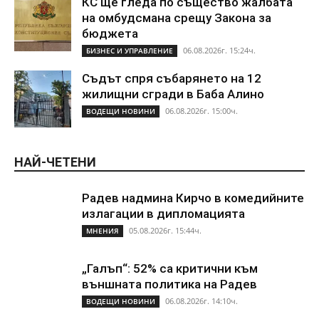
КС ще гледа по същество жалбата
на омбудсмана срещу Закона за
бюджета
06.08.2026г. 15:24ч.
БИЗНЕС И УПРАВЛЕНИЕ
Съдът спря събарянето на 12
жилищни сгради в Баба Алино
06.08.2026г. 15:00ч.
ВОДЕЩИ НОВИНИ
НАЙ-ЧЕТЕНИ
Радев надмина Кирчо в комедийните
излагации в дипломацията
05.08.2026г. 15:44ч.
МНЕНИЯ
„Галъп“: 52% са критични към
външната политика на Радев
06.08.2026г. 14:10ч.
ВОДЕЩИ НОВИНИ