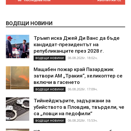
ВОДЕЩИ НОВИНИ
Тръмп иска Джей Ди Ванс да бъде
кандидат-президентът на
републиканците през 2028 г.
06.08.2026г. 18:02ч.
ВОДЕЩИ НОВИНИ
Мащабен пожар край Пазарджик
затвори АМ „Тракия“, хеликоптер се
включи в гасенето
06.08.2026г. 17:09ч.
ВОДЕЩИ НОВИНИ
Тийнейджърите, задържани за
убийството в Пловдив, твърдели, че
са „ловци на педофили”
06.08.2026г. 15:53ч.
ВОДЕЩИ НОВИНИ