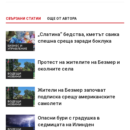
СВЪРЗАНИ СТАТИИ
ОЩЕ ОТ АВТОРА
„Слатина“ бедства, кметът свика
спешна среща заради боклука
БИЗНЕС И
УПРАВЛЕНИЕ
Протест на жителите на Безмер и
околните села
ВОДЕЩИ
НОВИНИ
Жители на Безмер започват
подписка срещу американските
ВОДЕЩИ
самолети
НОВИНИ
Опасни бури с градушка в
седмицата на Илинден
ВОДЕЩИ