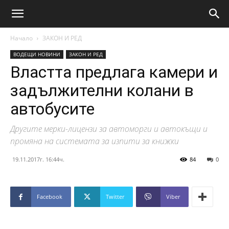
Начало
ЗАКОН И РЕД
ВОДЕЩИ НОВИНИ
ЗАКОН И РЕД
Властта предлага камери и
задължителни колани в
автобусите
Другите мерки-лицензи за автоморги и автокъщи и
промяна на системата за изпити за книжки
19.11.2017г. 16:44ч.
84
0
Facebook
Twitter
Viber