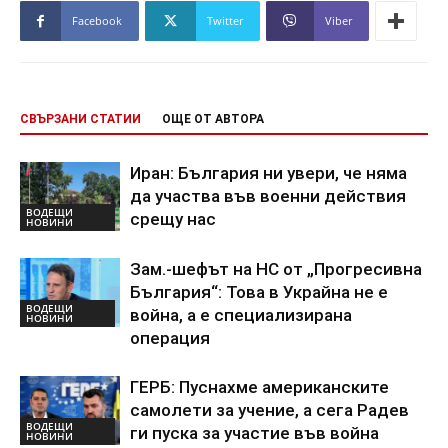
Facebook
Twitter
Viber
СВЪРЗАНИ СТАТИИ
ОЩЕ ОТ АВТОРА
Иран: България ни увери, че няма
да участва във военни действия
ВОДЕЩИ
срещу нас
НОВИНИ
Зам.-шефът на НС от „Прогресивна
България“: Това в Украйна не е
ВОДЕЩИ
война, а е специализирана
НОВИНИ
операция
ГЕРБ: Пуснахме американските
самолети за учение, а сега Радев
ВОДЕЩИ
ги пуска за участие във война
НОВИНИ