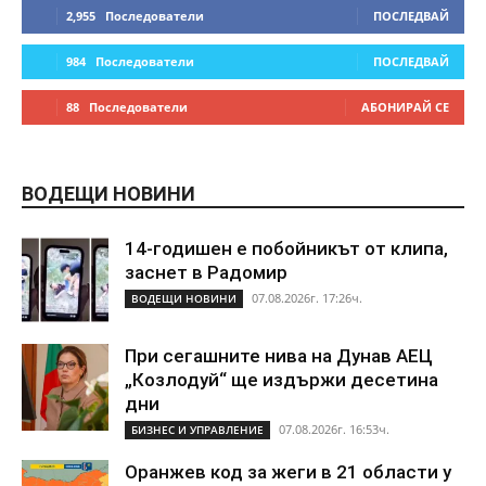
2,955
Последователи
ПОСЛЕДВАЙ
984
Последователи
ПОСЛЕДВАЙ
88
Последователи
АБОНИРАЙ СЕ
ВОДЕЩИ НОВИНИ
14-годишен е побойникът от клипа,
заснет в Радомир
07.08.2026г. 17:26ч.
ВОДЕЩИ НОВИНИ
При сегашните нива на Дунав АЕЦ
„Козлодуй“ ще издържи десетина
дни
07.08.2026г. 16:53ч.
БИЗНЕС И УПРАВЛЕНИЕ
Оранжев код за жеги в 21 области у