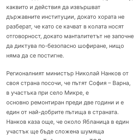
каквито и действия да извършват
държавните институции, докато хората не
разберат, че като се качват в колата носят
отговорност, докато манталитетът не започне
да диктува по-безопасно шофиране, нищо
няма да се постигне.
Регионалният министър Николай Нанков от
своя страна посочи, че пътят София – Варна,
в участъка при село Микре, е
основно ремонтиран преди две години и е
един от най-добрите пътища в страната.
Нанков каза още, че около Ябланица в един
участък ще бъде сложена шумяща