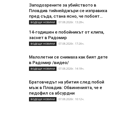
Заподозрените за убийството в
Пловдив тийнейджъри се изправиха
пред съда, стана ясно, че побоят...
07.08.2026г. 13:28ч.
ВОДЕЩИ НОВИНИ
14-годишен е побойникът от клипа,
заснет в Радомир
07.08.2026г. 17:26ч.
ВОДЕЩИ НОВИНИ
Малолетни се снимаха как бият дете
в Радомир /видео/
07.08.2026г. 14:18ч.
ВОДЕЩИ НОВИНИ
Братовчедът на убития след побой
мъж в Пловдив: Обвиненията, че е
педофил са абсурдни
07.08.2026г. 10:12ч.
ВОДЕЩИ НОВИНИ