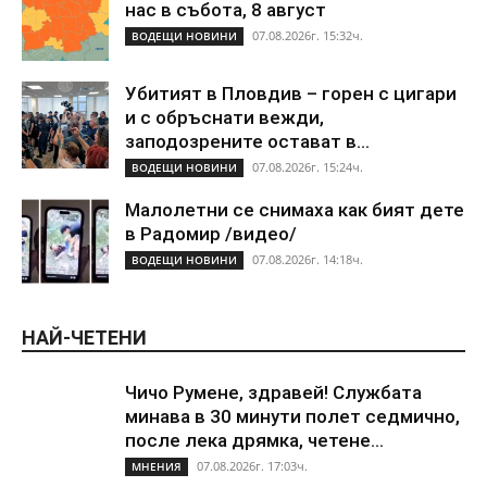
нас в събота, 8 август
07.08.2026г. 15:32ч.
ВОДЕЩИ НОВИНИ
Убитият в Пловдив – горен с цигари
и с обръснати вежди,
заподозрените остават в...
07.08.2026г. 15:24ч.
ВОДЕЩИ НОВИНИ
Малолетни се снимаха как бият дете
в Радомир /видео/
07.08.2026г. 14:18ч.
ВОДЕЩИ НОВИНИ
НАЙ-ЧЕТЕНИ
Чичо Румене, здравей! Службата
минава в 30 минути полет седмично,
после лека дрямка, четене...
07.08.2026г. 17:03ч.
МНЕНИЯ