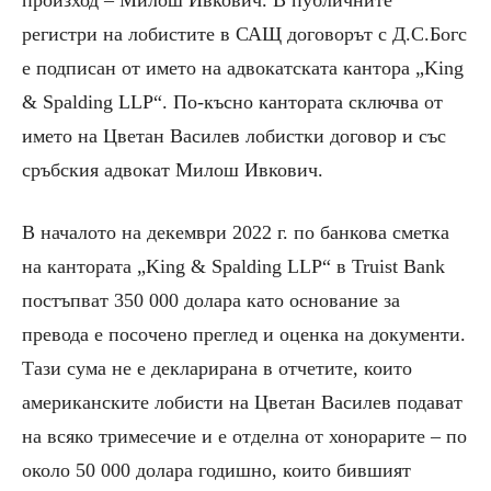
регистри на лобистите в САЩ договорът с Д.С.Богс
е подписан от името на адвокатската кантора „King
& Spalding LLP“. По-късно кантората сключва от
името на Цветан Василев лобистки договор и със
сръбския адвокат Милош Ивкович.
В началото на декември 2022 г. по банкова сметка
на кантората „King & Spalding LLP“ в Truist Bank
постъпват 350 000 долара като основание за
превода е посочено преглед и оценка на документи.
Тази сума не е декларирана в отчетите, които
американските лобисти на Цветан Василев подават
на всяко тримесечие и е отделна от хонорарите – по
около 50 000 долара годишно, които бившият