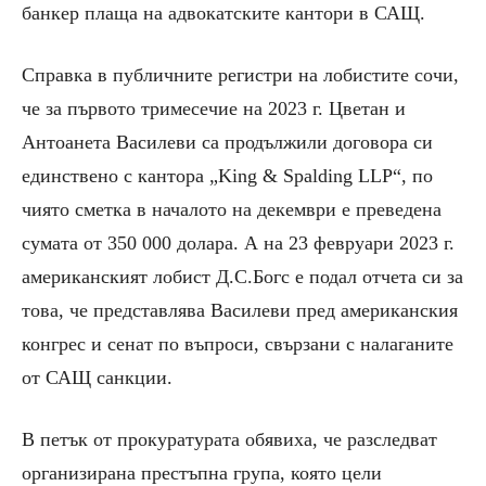
банкер плаща на адвокатските кантори в САЩ.
Справка в публичните регистри на лобистите сочи,
че за първото тримесечие на 2023 г. Цветан и
Антоанета Василеви са продължили договора си
единствено с кантора „King & Spalding LLP“, по
чиято сметка в началото на декември е преведена
сумата от 350 000 долара. А на 23 февруари 2023 г.
американският лобист Д.С.Богс е подал отчета си за
това, че представлява Василеви пред американския
конгрес и сенат по въпроси, свързани с налаганите
от САЩ санкции.
В петък от прокуратурата обявиха, че разследват
организирана престъпна група, която цели