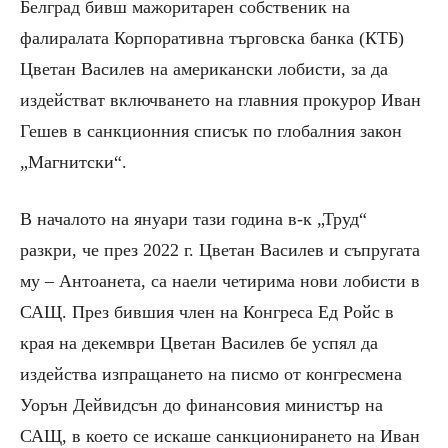
Белград бивш мажоритарен собственик на
фалиралата Корпоративна търговска банка (КТБ)
Цветан Василев на американски лобисти, за да
издействат включването на главния прокурор Иван
Гешев в санкционния списък по глобалния закон
„Магнитски“.
В началото на януари тази година в-к „Труд“
разкри, че през 2022 г. Цветан Василев и съпругата
му – Антоанета, са наели четирима нови лобисти в
САЩ. През бившия член на Конгреса Ед Ройс в
края на декември Цветан Василев бе успял да
издейства изпращането на писмо от конгресмена
Уорън Дейвидсън до финансовия министър на
САЩ, в което се искаше санкционирането на Иван