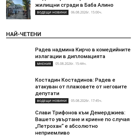
жилищни сгради в Баба Алино
06.08.2026г. 15:00ч.
ВОДЕЩИ НОВИНИ
НАЙ-ЧЕТЕНИ
Радев надмина Кирчо в комедийните
излагации в дипломацията
05.08.2026г. 15:44ч.
МНЕНИЯ
Костадин Костадинов: Радев е
атакуван от плажoвете от неговите
депутати
05.08.2026г. 17:45ч.
ВОДЕЩИ НОВИНИ
Слави Трифонов към Демерджиев:
Вашето увъртане и криене по случая
„Петрохан“ е абсолютно
неприемливо