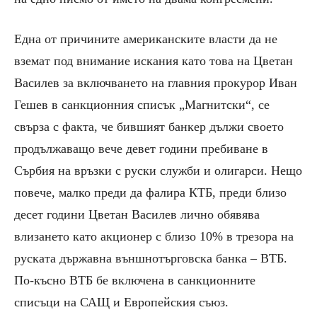
Една от причините американските власти да не
вземат под внимание искания като това на Цветан
Василев за включването на главния прокурор Иван
Гешев в санкционния списък „Магнитски“, се
свърза с факта, че бившият банкер дължи своето
продължаващо вече девет години пребиване в
Сърбия на връзки с руски служби и олигарси. Нещо
повече, малко преди да фалира КТБ, преди близо
десет години Цветан Василев лично обявява
влизането като акционер с близо 10% в трезора на
руската държавна външнотърговска банка – ВТБ.
По-късно ВТБ бе включена в санкционните
списъци на САЩ и Европейския съюз.