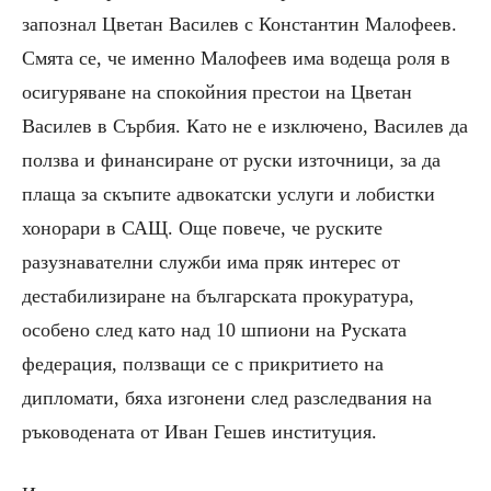
запознал Цветан Василев с Константин Малофеев.
Смята се, че именно Малофеев има водеща роля в
осигуряване на спокойния престои на Цветан
Василев в Сърбия. Като не е изключено, Василев да
ползва и финансиране от руски източници, за да
плаща за скъпите адвокатски услуги и лобистки
хонорари в САЩ. Още повече, че руските
разузнавателни служби има пряк интерес от
дестабилизиране на българската прокуратура,
особено след като над 10 шпиони на Руската
федерация, ползващи се с прикритието на
дипломати, бяха изгонени след разследвания на
ръководената от Иван Гешев институция.