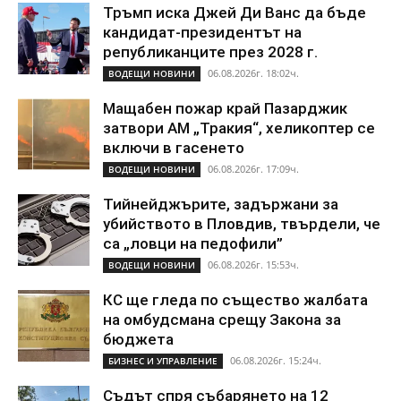
Тръмп иска Джей Ди Ванс да бъде
кандидат-президентът на
републиканците през 2028 г.
06.08.2026г. 18:02ч.
ВОДЕЩИ НОВИНИ
Мащабен пожар край Пазарджик
затвори АМ „Тракия“, хеликоптер се
включи в гасенето
06.08.2026г. 17:09ч.
ВОДЕЩИ НОВИНИ
Тийнейджърите, задържани за
убийството в Пловдив, твърдели, че
са „ловци на педофили”
06.08.2026г. 15:53ч.
ВОДЕЩИ НОВИНИ
КС ще гледа по същество жалбата
на омбудсмана срещу Закона за
бюджета
06.08.2026г. 15:24ч.
БИЗНЕС И УПРАВЛЕНИЕ
Съдът спря събарянето на 12