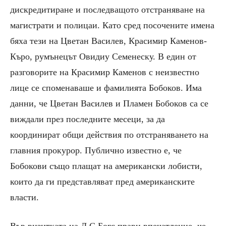
дискредитиране и последващото отстраняване на
магистрати и полицаи. Като сред посочените имена
бяха тези на Цветан Василев, Красимир Каменов-
Къро, румънецът Овидиу Семенеску. В един от
разговорите на Красимир Каменов с неизвестно
лице се споменаваше и фамилията Бобоков. Има
данни, че Цветан Василев и Пламен Бобоков са се
виждали през последните месеци, за да
координират общи действия по отстраняването на
главния прокурор. Публично известно е, че
Бобокови също плащат на американски лобисти,
които да ги представляват пред американските
власти.
Във визитката на Д.С.Богс прави впечатление, че