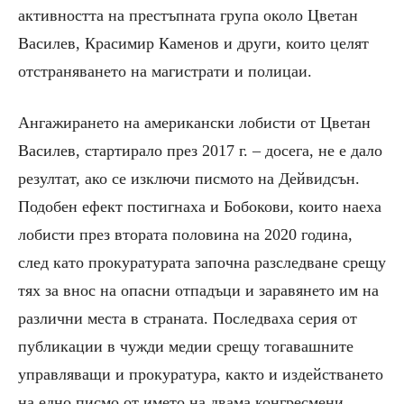
активността на престъпната група около Цветан
Василев, Красимир Каменов и други, които целят
отстраняването на магистрати и полицаи.
Ангажирането на американски лобисти от Цветан
Василев, стартирало през 2017 г. – досега, не е дало
резултат, ако се изключи писмото на Дейвидсън.
Подобен ефект постигнаха и Бобокови, които наеха
лобисти през втората половина на 2020 година,
след като прокуратурата започна разследване срещу
тях за внос на опасни отпадъци и заравянето им на
различни места в страната. Последваха серия от
публикации в чужди медии срещу тогавашните
управляващи и прокуратура, както и издействането
на едно писмо от името на двама конгресмени.