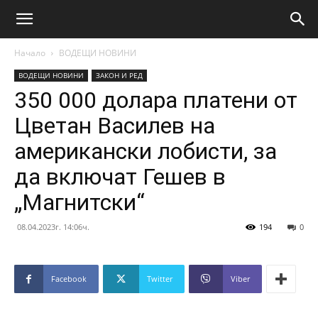
Начало
ВОДЕЩИ НОВИНИ
ВОДЕЩИ НОВИНИ
ЗАКОН И РЕД
350 000 долара платени от
Цветан Василев на
американски лобисти, за
да включат Гешев в
„Магнитски“
08.04.2023г. 14:06ч.
194
0
Facebook
Twitter
Viber