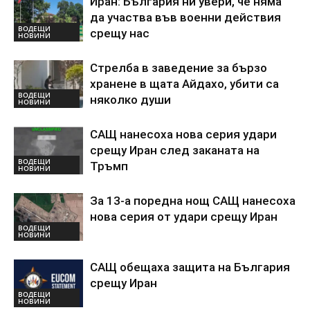
Иран: България ни увери, че няма
да участва във военни действия
ВОДЕЩИ
срещу нас
НОВИНИ
Стрелба в заведение за бързо
хранене в щата Айдахо, убити са
ВОДЕЩИ
няколко души
НОВИНИ
САЩ нанесоха нова серия удари
срещу Иран след заканата на
ВОДЕЩИ
Тръмп
НОВИНИ
За 13-а поредна нощ САЩ нанесоха
нова серия от удари срещу Иран
ВОДЕЩИ
НОВИНИ
САЩ обещаха защита на България
срещу Иран
ВОДЕЩИ
НОВИНИ