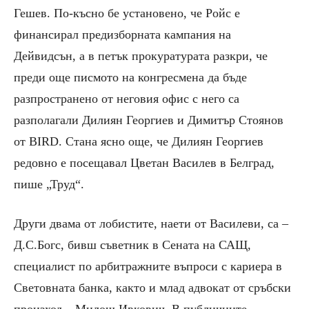
Гешев. По-късно бе установено, че Ройс е
финансирал предизборната кампания на
Дейвидсън, а в петък прокуратурата разкри, че
преди още писмото на конгресмена да бъде
разпространено от неговия офис с него са
разполагали Дилиян Георгиев и Димитър Стоянов
от BIRD. Стана ясно още, че Дилиян Георгиев
редовно е посещавал Цветан Василев в Белград,
пише „Труд“.
Други двама от лобистите, наети от Василеви, са –
Д.С.Богс, бивш съветник в Сената на САЩ,
специалист по арбитражните въпроси с кариера в
Световната банка, както и млад адвокат от сръбски
произход – Милош Ивкович. В публичните