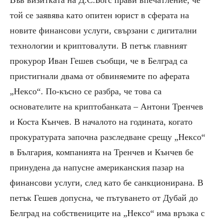
той се заявява като опитен юрист в сферата на
новите финансови услуги, свързани с дигитални
технологии и криптовалути. В петък главният
прокурор Иван Гешев съобщи, че в Белград са
пристигнали двама от обвиняемите по аферата
„Нексо“. По-късно се разбра, че това са
основателите на криптобанката – Антони Тренчев
и Коста Кънчев. В началото на годината, когато
прокуратурата започна разследване срещу „Нексо“
в България, компанията на Тренчев и Кънчев бе
принудена да напусне американския пазар на
финансови услуги, след като бе санкционирана. В
петък Гешев допусна, че пътуването от Дубай до
Белград на собствениците на „Нексо“ има връзка с