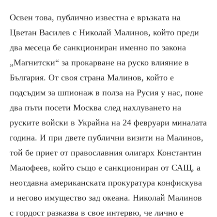
Освен това, публично известна е връзката на
Цветан Василев с Николай Малинов, който преди
два месеца бе санкциониран именно по закона
„Магнитски“ за прокарване на руско влияние в
България. От своя страна Малинов, който е
подсъдим за шпионаж в полза на Русия у нас, поне
два пъти посети Москва след нахлуването на
руските войски в Украйна на 24 февруари миналата
година. И при двете публични визити на Малинов,
той бе приет от православния олигарх Константин
Малофеев, който също е санкциониран от САЩ, а
неотдавна американската прокуратура конфискува
и негово имущество зад океана. Николай Малинов
с гордост разказва в свое интервю, че лично е