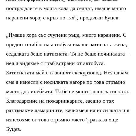
пострадалите в моята кола да седнат, имаше много
наранени хора, с кръв по тях“, продължи Буцев.
„Имаше хора със счупени ръце, много наранени. С
предното табло на автобуса имаше затисната жена,
седалката беше натисната. Тя не беше починалата –
нея я видяхме с гръб встрани от автобуса.
Затиснатата май е главният екскурзовод. Нея едвам
сме я изнесли с носилката нагоре по това стръмно
място до линейката. Тя беше много лошо затисната.
Благодарение на пожарникарите, заедно с тях
разпънахме ламарините, качихме я на носилката и я
изнесохме от това стръмно място“, разказа още
Буцев.