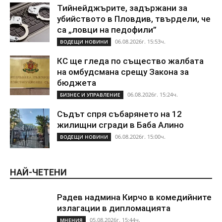
Тийнейджърите, задържани за
убийството в Пловдив, твърдели, че
са „ловци на педофили”
06.08.2026г. 15:53ч.
ВОДЕЩИ НОВИНИ
КС ще гледа по същество жалбата
на омбудсмана срещу Закона за
бюджета
06.08.2026г. 15:24ч.
БИЗНЕС И УПРАВЛЕНИЕ
Съдът спря събарянето на 12
жилищни сгради в Баба Алино
06.08.2026г. 15:00ч.
ВОДЕЩИ НОВИНИ
НАЙ-ЧЕТЕНИ
Радев надмина Кирчо в комедийните
излагации в дипломацията
05.08.2026г. 15:44ч.
МНЕНИЯ