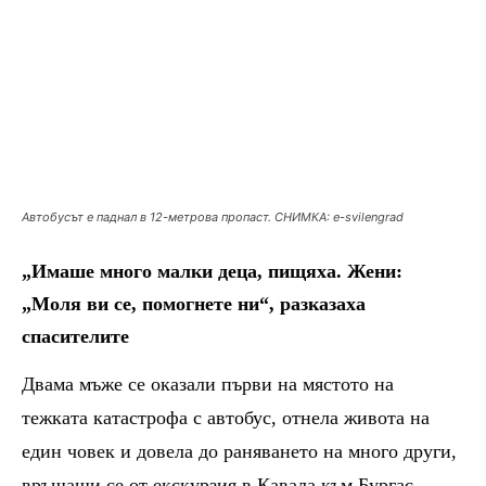
Автобусът е паднал в 12-метрова пропаст. СНИМКА: е-svilengrad
„Имаше много малки деца, пищяха. Жени:
„Моля ви се, помогнете ни“,
разказаха
спасителите
Двама мъже се оказали първи на мястото на
тежката катастрофа с автобус, отнела живота на
един човек и довела до раняването на много други,
връщащи се от екскурзия в Кавала към Бургас.