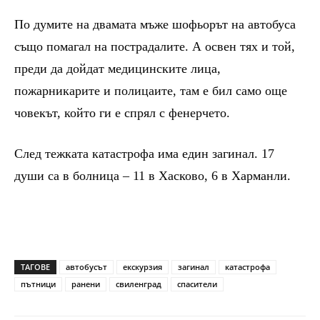
По думите на двамата мъже шофьорът на автобуса
също помагал на пострадалите. А освен тях и той,
преди да дойдат медицинските лица,
пожарникарите и полицаите, там е бил само още
човекът, който ги е спрял с фенерчето.
След тежката катастрофа има един загинал. 17
души са в болница – 11 в Хасково, 6 в Харманли.
ТАГОВЕ
автобусът
екскурзия
загинал
катастрофа
пътници
ранени
свиленград
спасители