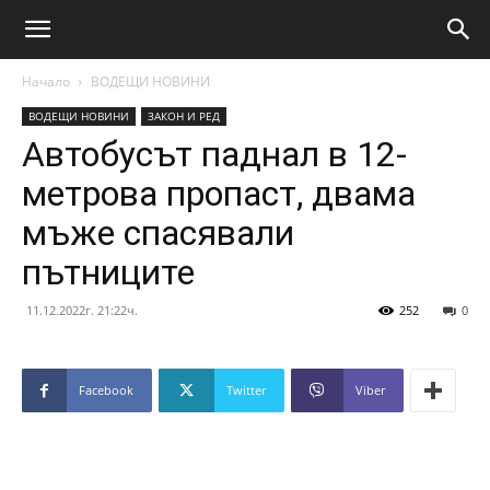
Начало
ВОДЕЩИ НОВИНИ
ВОДЕЩИ НОВИНИ
ЗАКОН И РЕД
Автобусът паднал в 12-
метрова пропаст, двама
мъже спасявали
пътниците
11.12.2022г. 21:22ч.
252
0
Facebook
Twitter
Viber