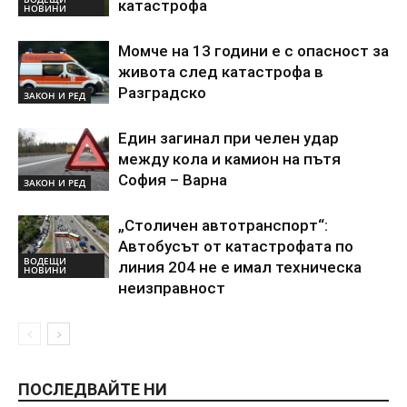
катастрофа
НОВИНИ
Момче на 13 години е с опасност за
живота след катастрофа в
Разградско
ЗАКОН И РЕД
Един загинал при челен удар
между кола и камион на пътя
София – Варна
ЗАКОН И РЕД
„Столичен автотранспорт“:
Автобусът от катастрофата по
ВОДЕЩИ
линия 204 не е имал техническа
НОВИНИ
неизправност
ПОСЛЕДВАЙТЕ НИ