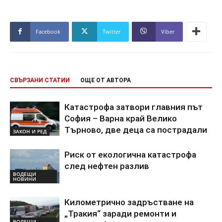
Facebook
Twitter
Viber
СВЪРЗАНИ СТАТИИ
ОЩЕ ОТ АВТОРА
Катастрофа затвори главния път
София – Варна край Велико
Търново, две деца са пострадали
ЗАКОН И РЕД
Риск от екологична катастрофа
след нефтен разлив
ВОДЕЩИ
НОВИНИ
Километрично задръстване на
„Тракия“ заради ремонти и
ВОДЕЩИ