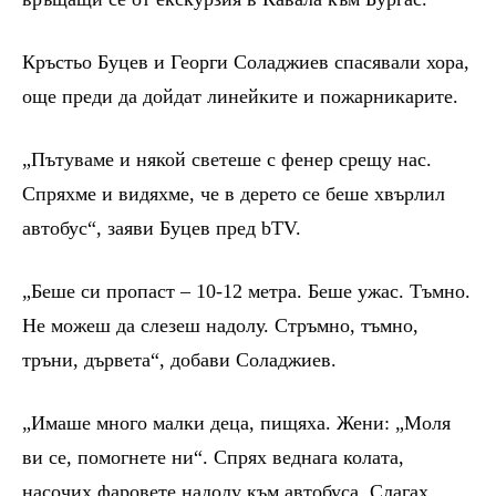
Кръстьо Буцев и Георги Соладжиев спасявали хора,
още преди да дойдат линейките и пожарникарите.
„Пътуваме и някой светеше с фенер срещу нас.
Спряхме и видяхме, че в дерето се беше хвърлил
автобус“, заяви Буцев пред bTV.
„Беше си пропаст – 10-12 метра. Беше ужас. Тъмно.
Не можеш да слезеш надолу. Стръмно, тъмно,
тръни, дървета“, добави Соладжиев.
„Имаше много малки деца, пищяха. Жени: „Моля
ви се, помогнете ни“. Спрях веднага колата,
насочих фаровете надолу към автобуса. Слагах