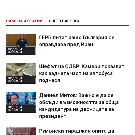
СВЪРЗАНИ СТАТИИ
ОЩЕ ОТ АВТОРА
ГЕРБ питат защо България се
оправдава пред Иран
ВОДЕЩИ
НОВИНИ
Шефът на СДВР: Камери показват
как задната част на автобуса
ВОДЕЩИ
поднася
НОВИНИ
Даниел Митов: Важно е да се
обсъди възможността за обща
ВОДЕЩИ
кандидатура на десницата за
НОВИНИ
президент
Румънски тираджия опита да