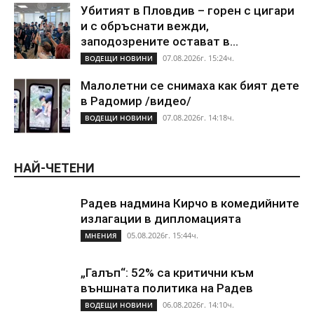
Убитият в Пловдив – горен с цигари
и с обръснати вежди,
заподозрените остават в...
07.08.2026г. 15:24ч.
ВОДЕЩИ НОВИНИ
Малолетни се снимаха как бият дете
в Радомир /видео/
07.08.2026г. 14:18ч.
ВОДЕЩИ НОВИНИ
НАЙ-ЧЕТЕНИ
Радев надмина Кирчо в комедийните
излагации в дипломацията
05.08.2026г. 15:44ч.
МНЕНИЯ
„Галъп“: 52% са критични към
външната политика на Радев
06.08.2026г. 14:10ч.
ВОДЕЩИ НОВИНИ