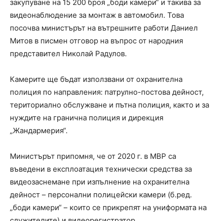
закупуване на 15 200 броя „боди камери“ и такива за
видеонаблюдение за монтаж в автомобил. Това
посочва министърът на вътрешните работи Даниел
Митов в писмен отговор на въпрос от народния
представител Николай Радулов.
Камерите ще бъдат използвани от охранителна
полиция по направления: патрулно-постова дейност,
териториално обслужване и пътна полиция, както и за
нуждите на гранична полиция и дирекция
„Жандармерия“.
Министърът припомня, че от 2020 г. в МВР са
въведени в експлоатация технически средства за
видеозаснемане при изпълнение на охранителна
дейност – персонални полицейски камери (б.ред.
„боди камери“ – които се прикрепят на униформата на
служителите) и видеорегистратор.