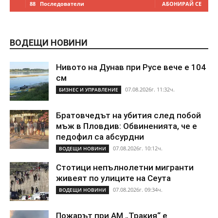
88
Последователи
АБОНИРАЙ СЕ
ВОДЕЩИ НОВИНИ
Нивото на Дунав при Русе вече е 104
см
07.08.2026г. 11:32ч.
БИЗНЕС И УПРАВЛЕНИЕ
Братовчедът на убития след побой
мъж в Пловдив: Обвиненията, че е
педофил са абсурдни
07.08.2026г. 10:12ч.
ВОДЕЩИ НОВИНИ
Стотици непълнолетни мигранти
живеят по улиците на Сеута
07.08.2026г. 09:34ч.
ВОДЕЩИ НОВИНИ
Пожарът при АМ „Тракия“ е