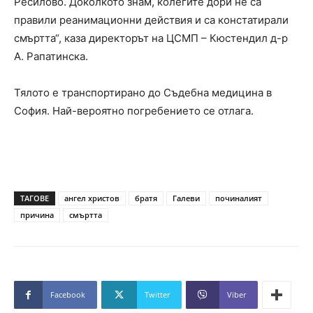
Ресилово. Доколкото знам, колегите дори не са
правили реанимационни действия и са констатирали
смъртта“, каза директорът на ЦСМП – Кюстендил д-р
А. Рапатинска.
Тялото е транспортирано до Съдебна медицина в
София. Най-вероятно погребението се отлага.
ТАГОВЕ
ангел христов
братя
Галеви
починалият
причина
смъртта
Facebook
Twitter
Viber