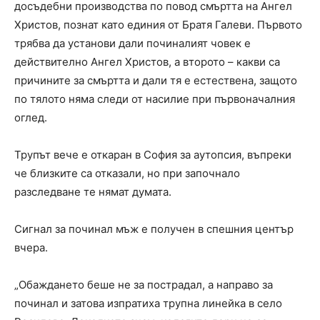
досъдебни производства по повод смъртта на Ангел
Христов, познат като единия от Братя Галеви. Първото
трябва да установи дали починалият човек е
действително Ангел Христов, а второто – какви са
причините за смъртта и дали тя е естествена, защото
по тялото няма следи от насилие при първоначалния
оглед.
Трупът вече е откаран в София за аутопсия, въпреки
че близките са отказали, но при започнало
разследване те нямат думата.
Сигнал за починал мъж е получен в спешния център
вчера.
„Обаждането беше не за пострадал, а направо за
починал и затова изпратиха трупна линейка в село