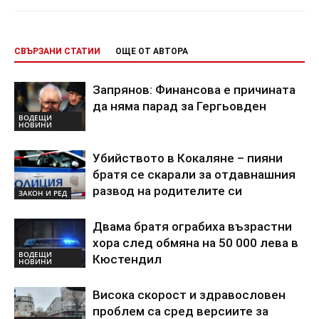
СВЪРЗАНИ СТАТИИ
ОЩЕ ОТ АВТОРА
Запрянов: Финансова е причината
да няма парад за Гергьовден
ВОДЕЩИ
НОВИНИ
Убийството в Кокаляне – пияни
братя се скарали за отдавнашния
развод на родителите си
ЗАКОН И РЕД
Двама братя ограбиха възрастни
хора след обмяна на 50 000 лева в
ВОДЕЩИ
Кюстендил
НОВИНИ
Висока скорост и здравословен
проблем са сред версиите за