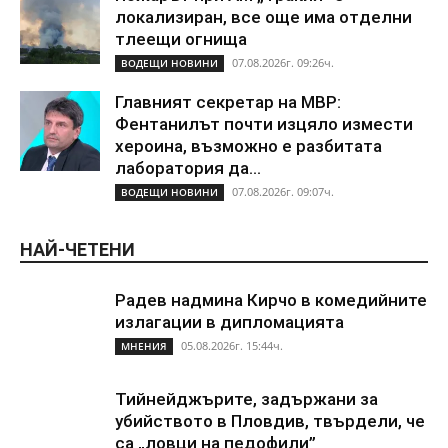
локализиран, все още има отделни
тлеещи огнища
07.08.2026г. 09:26ч.
ВОДЕЩИ НОВИНИ
Главният секретар на МВР:
Фентанилът почти изцяло измести
хероина, възможно е разбитата
лаборатория да...
07.08.2026г. 09:07ч.
ВОДЕЩИ НОВИНИ
НАЙ-ЧЕТЕНИ
Радев надмина Кирчо в комедийните
излагации в дипломацията
05.08.2026г. 15:44ч.
МНЕНИЯ
Тийнейджърите, задържани за
убийството в Пловдив, твърдели, че
са „ловци на педофили”