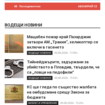
88
Последователи
АБОНИРАЙ СЕ
ВОДЕЩИ НОВИНИ
Мащабен пожар край Пазарджик
затвори АМ „Тракия“, хеликоптер се
включи в гасенето
06.08.2026г. 17:09ч.
ВОДЕЩИ НОВИНИ
Тийнейджърите, задържани за
убийството в Пловдив, твърдели, че
са „ловци на педофили”
06.08.2026г. 15:53ч.
ВОДЕЩИ НОВИНИ
КС ще гледа по същество жалбата
на омбудсмана срещу Закона за
бюджета
06.08.2026г. 15:24ч.
БИЗНЕС И УПРАВЛЕНИЕ