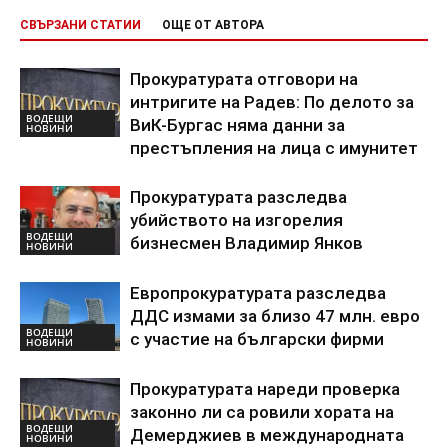
СВЪРЗАНИ СТАТИИ
ОЩЕ ОТ АВТОРА
Прокуратурата отговори на
интригите на Радев: По делото за
ВОДЕЩИ
ВиК-Бургас няма данни за
НОВИНИ
престъпления на лица с имунитет
Прокуратурата разследва
убийството на изгорелия
ВОДЕЩИ
бизнесмен Владимир Янков
НОВИНИ
Европрокуратурата разследва
ДДС измами за близо 47 млн. евро
ВОДЕЩИ
с участие на български фирми
НОВИНИ
Прокуратурата нареди проверка
законно ли са ровили хората на
ВОДЕЩИ
Демерджиев в международната
НОВИНИ