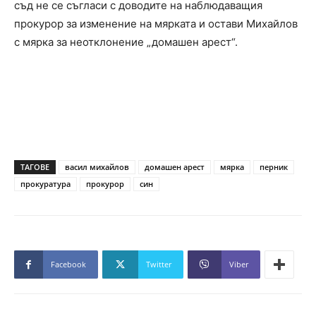
съд не се съгласи с доводите на наблюдаващия
прокурор за изменение на мярката и остави Михайлов
с мярка за неотклонение „домашен арест“.
ТАГОВЕ
васил михайлов
домашен арест
мярка
перник
прокуратура
прокурор
син
Facebook
Twitter
Viber