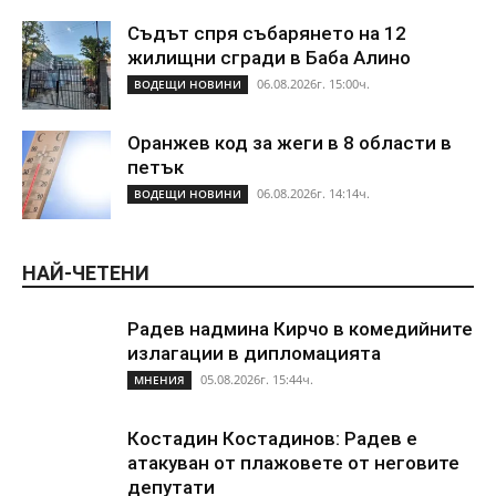
Съдът спря събарянето на 12
жилищни сгради в Баба Алино
06.08.2026г. 15:00ч.
ВОДЕЩИ НОВИНИ
Оранжев код за жеги в 8 области в
петък
06.08.2026г. 14:14ч.
ВОДЕЩИ НОВИНИ
НАЙ-ЧЕТЕНИ
Радев надмина Кирчо в комедийните
излагации в дипломацията
05.08.2026г. 15:44ч.
МНЕНИЯ
Костадин Костадинов: Радев е
атакуван от плажoвете от неговите
депутати