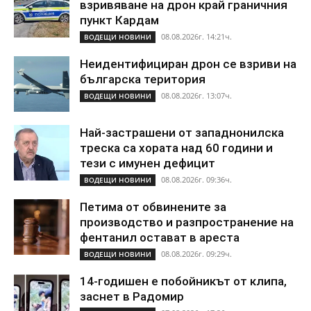
взривяване на дрон край граничния
пункт Кардам
08.08.2026г. 14:21ч.
ВОДЕЩИ НОВИНИ
Неидентифициран дрон се взриви на
българска територия
08.08.2026г. 13:07ч.
ВОДЕЩИ НОВИНИ
Най-застрашени от западнонилска
треска са хората над 60 години и
тези с имунен дефицит
08.08.2026г. 09:36ч.
ВОДЕЩИ НОВИНИ
Петима от обвинените за
производство и разпространение на
фентанил остават в ареста
08.08.2026г. 09:29ч.
ВОДЕЩИ НОВИНИ
14-годишен е побойникът от клипа,
заснет в Радомир