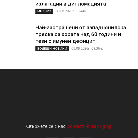
излагации в дипломацията
05.08.2026г. 15:44ч.
МНЕНИЯ
Най-застрашени от западнонилска
треска са хората над 60 години и
тези с имунен дефицит
08.08.2026г. 09:36ч.
ВОДЕЩИ НОВИНИ
Свържете се с нас:
contact@breaking.bg