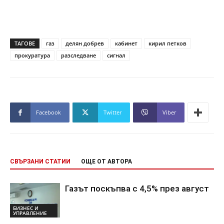
ТАГОВЕ
газ
делян добрев
кабинет
кирил петков
прокуратура
разследване
сигнал
Facebook
Twitter
Viber
СВЪРЗАНИ СТАТИИ
ОЩЕ ОТ АВТОРА
Газът поскъпва с 4,5% през август
БИЗНЕС И
УПРАВЛЕНИЕ