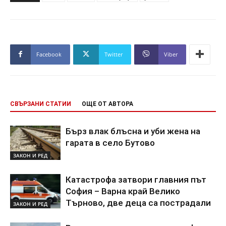
Facebook
Twitter
Viber
СВЪРЗАНИ СТАТИИ
ОЩЕ ОТ АВТОРА
Бърз влак блъсна и уби жена на
гарата в село Бутово
ЗАКОН И РЕД
Катастрофа затвори главния път
София – Варна край Велико
Търново, две деца са пострадали
ЗАКОН И РЕД