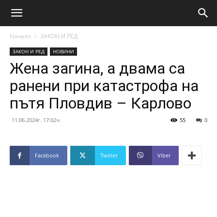
Начало
ЗАКОН И РЕД
ЗАКОН И РЕД
НОВИНИ
Жена загина, а двама са
ранени при катастрофа на
пътя Пловдив – Карлово
11.06.2024г. 17:02ч.
55
0
Facebook
Twitter
Viber