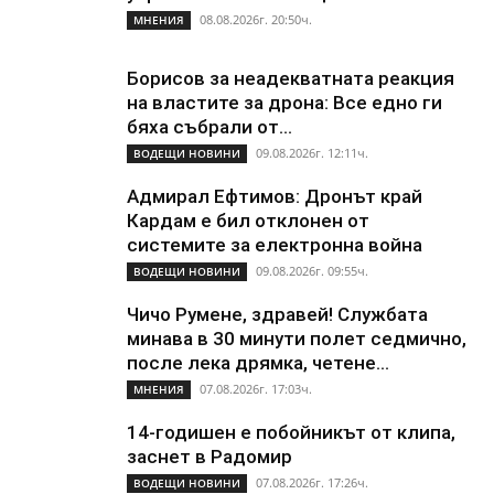
08.08.2026г. 20:50ч.
МНЕНИЯ
Борисов за неадекватната реакция
на властите за дрона: Все едно ги
бяха събрали от...
09.08.2026г. 12:11ч.
ВОДЕЩИ НОВИНИ
Адмирал Ефтимов: Дронът край
Кардам е бил отклонен от
системите за електронна война
09.08.2026г. 09:55ч.
ВОДЕЩИ НОВИНИ
Чичо Румене, здравей! Службата
минава в 30 минути полет седмично,
после лека дрямка, четене...
07.08.2026г. 17:03ч.
МНЕНИЯ
14-годишен е побойникът от клипа,
заснет в Радомир
07.08.2026г. 17:26ч.
ВОДЕЩИ НОВИНИ