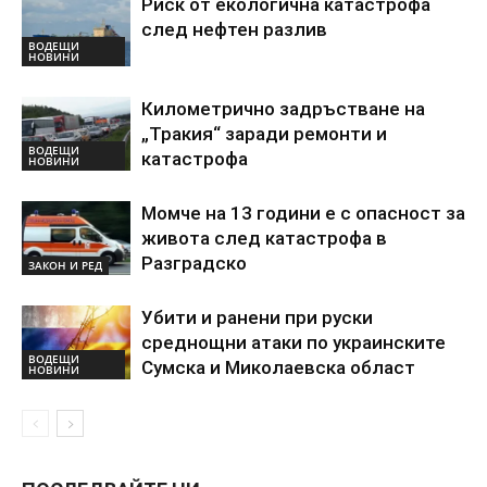
Риск от екологична катастрофа
след нефтен разлив
ВОДЕЩИ
НОВИНИ
Километрично задръстване на
„Тракия“ заради ремонти и
ВОДЕЩИ
катастрофа
НОВИНИ
Момче на 13 години е с опасност за
живота след катастрофа в
Разградско
ЗАКОН И РЕД
Убити и ранени при руски
среднощни атаки по украинските
ВОДЕЩИ
Сумска и Миколаевска област
НОВИНИ