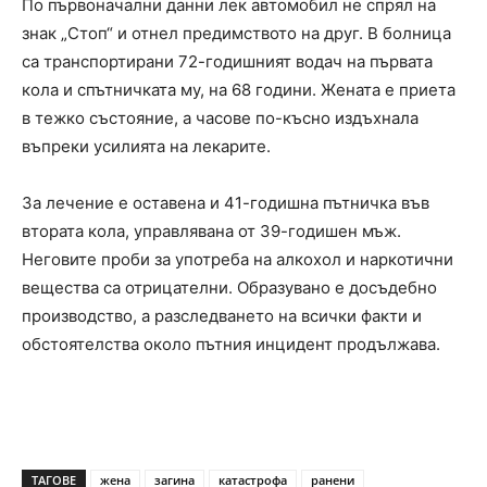
По първоначални данни лек автомобил не спрял на
знак „Стоп“ и отнел предимството на друг. В болница
са транспортирани 72-годишният водач на първата
кола и спътничката му, на 68 години. Жената е приета
в тежко състояние, а часове по-късно издъхнала
въпреки усилията на лекарите.
За лечение е оставена и 41-годишна пътничка във
втората кола, управлявана от 39-годишен мъж.
Неговите проби за употреба на алкохол и наркотични
вещества са отрицателни. Образувано е досъдебно
производство, а разследването на всички факти и
обстоятелства около пътния инцидент продължава.
ТАГОВЕ
жена
загина
катастрофа
ранени