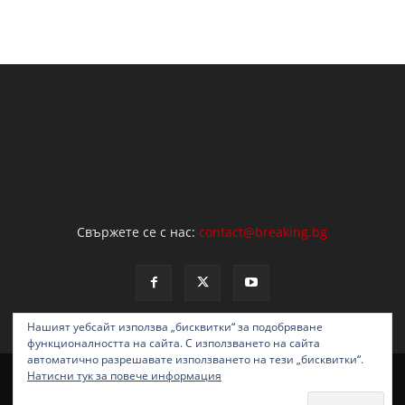
Свържете се с нас:
contact@breaking.bg
Нашият уебсайт използва „бисквитки“ за подобряване
функционалността на сайта. С използването на сайта
автоматично разрешавате използването на тези „бисквитки“.
НОВИНИ
ОБЩЕСТВО
ПОЛИТИКА
ЗАКОН И РЕД
АНАЛИЗИ
Натисни тук за повече информация
ИНТЕРВЮ
ТУРИЗЪМ
СВЯТ
МНЕНИЯ