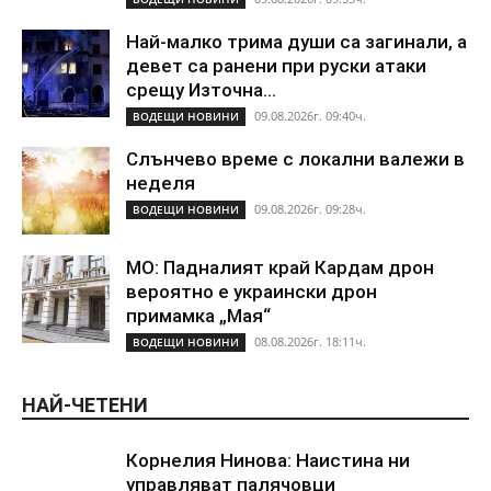
Най-малко трима души са загинали, а
девет са ранени при руски атаки
срещу Източна...
09.08.2026г. 09:40ч.
ВОДЕЩИ НОВИНИ
Слънчево време с локални валежи в
неделя
09.08.2026г. 09:28ч.
ВОДЕЩИ НОВИНИ
МО: Падналият край Кардам дрон
вероятно е украински дрон
примамка „Мая“
08.08.2026г. 18:11ч.
ВОДЕЩИ НОВИНИ
НАЙ-ЧЕТЕНИ
Корнелия Нинова: Наистина ни
управляват палячовци