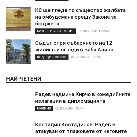
КС ще гледа по същество жалбата
на омбудсмана срещу Закона за
бюджета
06.08.2026г. 15:24ч.
БИЗНЕС И УПРАВЛЕНИЕ
Съдът спря събарянето на 12
жилищни сгради в Баба Алино
06.08.2026г. 15:00ч.
ВОДЕЩИ НОВИНИ
НАЙ-ЧЕТЕНИ
Радев надмина Кирчо в комедийните
излагации в дипломацията
05.08.2026г. 15:44ч.
МНЕНИЯ
Костадин Костадинов: Радев е
атакуван от плажoвете от неговите