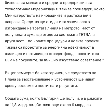
бизнеса, за малките и средните предприятия, за
технологична модернизация, такива процедури, които
Министерството на иновациите и растежа вече
направи. Средства ще отидат и за започналото
изграждане на третата линия на метрото. Част от
получената сума ще отиде за системата TETRA, а
друга част – по новите процедури и новите проекти.
Такива са проектите за енергийна ефективност в
жилищен и нежилищен сграден фонд, проектите за
ВЕИ на покривите, за външно изкуствено осветление.“
Вицепремиерът бе категоричен, че средствата по
Плана за възстановяване и устойчивост ще идват
срещу реформи и постигнати резултати.
Общата сума, която България ще получи, е в рамките
на 11,8 млрд. лв. „Остават още около 9 млрд. лв.