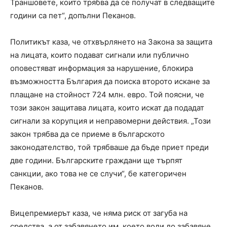
Траншовете, които трябва да се получат в следващите
години са пет“, допълни Пеканов.
Политикът каза, че отхвърлянето на Закона за защита
на лицата, които подават сигнали или публично
оповестяват информация за нарушение, блокира
възможността България да поиска второто искане за
плащане на стойност 724 млн. евро. Той поясни, че
този закон защитава лицата, които искат да подадат
сигнали за корупция и неправомерни действия. „Този
закон трябва да се приеме в българското
законодателство, той трябваше да бъде приет преди
две години. Българските граждани ще търпят
санкции, ако това не се случи“, бе категоричен
Пеканов.
Вицепремиерът каза, че няма риск от загуба на
средства, а от забавянето им, което води до забавяне