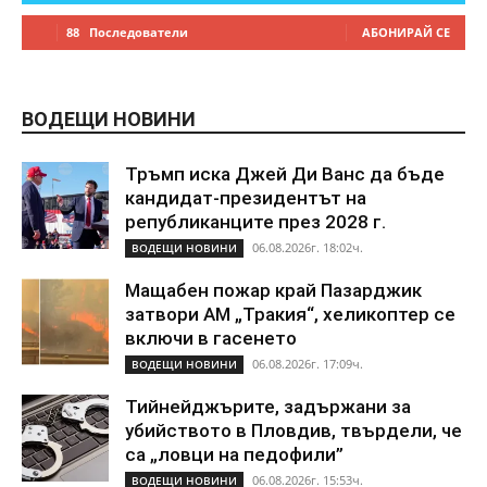
88
Последователи
АБОНИРАЙ СЕ
ВОДЕЩИ НОВИНИ
Тръмп иска Джей Ди Ванс да бъде
кандидат-президентът на
републиканците през 2028 г.
06.08.2026г. 18:02ч.
ВОДЕЩИ НОВИНИ
Мащабен пожар край Пазарджик
затвори АМ „Тракия“, хеликоптер се
включи в гасенето
06.08.2026г. 17:09ч.
ВОДЕЩИ НОВИНИ
Тийнейджърите, задържани за
убийството в Пловдив, твърдели, че
са „ловци на педофили”
06.08.2026г. 15:53ч.
ВОДЕЩИ НОВИНИ