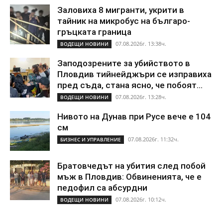
Заловиха 8 мигранти, укрити в
тайник на микробус на българо-
гръцката граница
07.08.2026г. 13:38ч.
ВОДЕЩИ НОВИНИ
Заподозрените за убийството в
Пловдив тийнейджъри се изправиха
пред съда, стана ясно, че побоят...
07.08.2026г. 13:28ч.
ВОДЕЩИ НОВИНИ
Нивото на Дунав при Русе вече е 104
см
07.08.2026г. 11:32ч.
БИЗНЕС И УПРАВЛЕНИЕ
Братовчедът на убития след побой
мъж в Пловдив: Обвиненията, че е
педофил са абсурдни
07.08.2026г. 10:12ч.
ВОДЕЩИ НОВИНИ