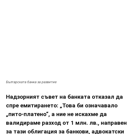
Българската банка за развитие
Надзорният съвет на банката отказал да
спре емитирането: „Това би означавало
„пито-платено“, а ние не искахме да
валидираме разход от 1 млн. лв., направен
за тази облигация за банкови, адвокатски