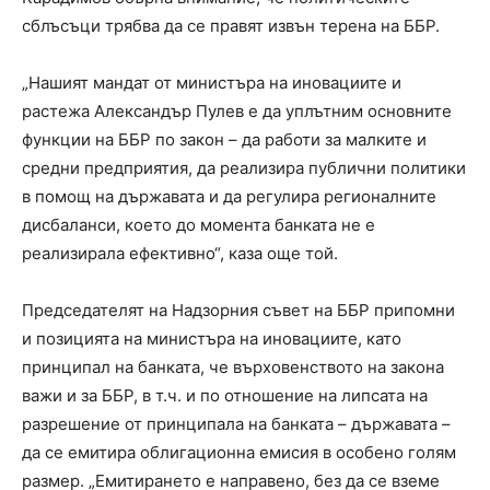
сблъсъци трябва да се правят извън терена на ББР.
„Нашият мандат от министъра на иновациите и
растежа Александър Пулев е да уплътним основните
функции на ББР по закон – да работи за малките и
средни предприятия, да реализира публични политики
в помощ на държавата и да регулира регионалните
дисбаланси, което до момента банката не е
реализирала ефективно“, каза още той.
Председателят на Надзорния съвет на ББР припомни
и позицията на министъра на иновациите, като
принципал на банката, че върховенството на закона
важи и за ББР, в т.ч. и по отношение на липсата на
разрешение от принципала на банката – държавата –
да се емитира облигационна емисия в особено голям
размер. „Емитирането е направено, без да се вземе