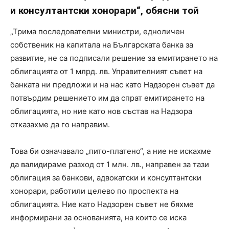
и консултантски хонорари“, обясни той
„Трима последователни министри, едноличен
собственик на капитала на Българската банка за
развитие, не са подписали решение за емитирането на
облигацията от 1 млрд. лв. Управителният съвет на
банката ни предложи и на нас като Надзорен съвет да
потвърдим решението им да спрат емитирането на
облигацията, но ние като нов състав на Надзора
отказахме да го направим.
Това би означавало „пито-платено“, а ние не искахме
да валидираме разход от 1 млн. лв., направен за тази
облигация за банкови, адвокатски и консултантски
хонорари, работили целево по проспекта на
облигацията. Ние като Надзорен съвет не бяхме
информирани за основанията, на които се иска