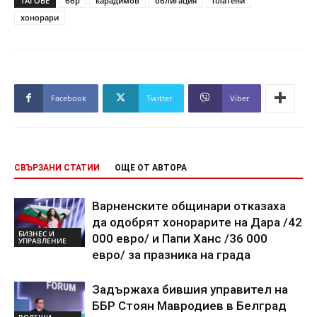
ТАГОВЕ
ббр
карадимов
облигация
платени
хонорари
Facebook
Twitter
Viber
СВЪРЗАНИ СТАТИИ
ОЩЕ ОТ АВТОРА
Варненските общинари отказаха
да одобрят хонорарите на Дара /42
БИЗНЕС И
000 евро/ и Папи Ханс /36 000
УПРАВЛЕНИЕ
евро/ за празника на града
Задържаха бившия управител на
ББР Стоян Мавродиев в Белград
ВОДЕЩИ