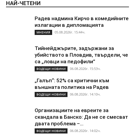
НАЙ-ЧЕТЕНИ
Радев надмина Кирчо в комедийните
излагации в дипломацията
05.08.2026г. 15:44ч.
МНЕНИЯ
Тийнейджърите, задържани за
убийството в Пловдив, твърдели, че
са „ловци на педофили”
06.08.2026г. 15:53ч.
ВОДЕЩИ НОВИНИ
„Галъп“: 52% са критични към
външната политика на Радев
06.08.2026г. 14:10ч.
ВОДЕЩИ НОВИНИ
Организациите на евреите за
скандала в Банско: Да не се смесват
двата проблема –...
06.08.2026г. 14:02ч.
ВОДЕЩИ НОВИНИ