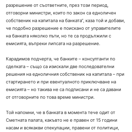
разрешение от съответните, през този период,
отговорни министри, които по закон са едноличен
собственик на капитала на банката“, каза той и добави,
че подобно разрешение е поискано от управителите
на банката няколко пъти, но те са продължили с
емисията, въпреки липсата на разрешение.
Карадимов подчерта, че банките – консултанти по
сделката – също са изискали две последователни
решения на едноличния собственик на капитала – при
стартирането и при евентуалното приключване на
емисията – но такива не са подписани и не са давани
от отговорните по това време министри.
Той напомни, че в банката в момента тече одит от
Сметната палата, какъвто не е правен от 15 години
насам и всякакви спекулации, правени от политици,