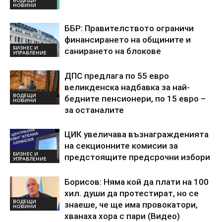
НОВИНИ
ББР: Правителството ограничи
финансирането на общините и
БИЗНЕС И
санирането на блокове
УПРАВЛЕНИЕ
ДПС предлага по 55 евро
великденска надбавка за най-
ВОДЕЩИ
бедните пенсионери, по 15 евро –
НОВИНИ
за останалите
ЦИК увеличава възнагражденията
на секционните комисии за
БИЗНЕС И
предстоящите предсрочни избори
УПРАВЛЕНИЕ
Борисов: Няма кой да плати на 100
хил. души да протестират, но се
ВОДЕЩИ
знаеше, че ще има провокатори,
НОВИНИ
хванаха хора с пари (Видео)