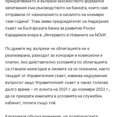
прекратяването ѝ въпреки множеството формални
запитвания към ръководството на банката, които сме
отправили от назначението в началото на ноември
тази година“. Това заяви председателят на Надзорния
съвет на Българската банка за развитие Росен
Карадимов вчера в „Интервюто в Новините на NOVA”.
По думите му, въпреки че облигацията не е
реализирана, разходът за хонорари и комисиони е
платен. Ако действително условията по облигацията
са станали неизгодни и лихвите са се покачили, както
твърдят от Управителния съвет, извиква недоумение
въпросът защо Управителният съвет е чакал толкова
дълго време – от есента на 2021 г. до ноември 2022 г.,
да се прекрати емисията в условията на служебен
кабинет, попита също той.
Карадимов обърна внимание, че политическите