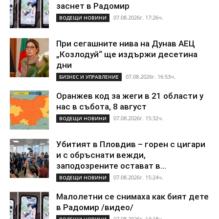
заснет в Радомир
07.08.2026г. 17:26ч.
ВОДЕЩИ НОВИНИ
При сегашните нива на Дунав АЕЦ
„Козлодуй“ ще издържи десетина
дни
07.08.2026г. 16:53ч.
БИЗНЕС И УПРАВЛЕНИЕ
Оранжев код за жеги в 21 области у
нас в събота, 8 август
07.08.2026г. 15:32ч.
ВОДЕЩИ НОВИНИ
Убитият в Пловдив – горен с цигари
и с обръснати вежди,
заподозрените остават в...
07.08.2026г. 15:24ч.
ВОДЕЩИ НОВИНИ
Малолетни се снимаха как бият дете
в Радомир /видео/
07.08.2026г. 14:18ч.