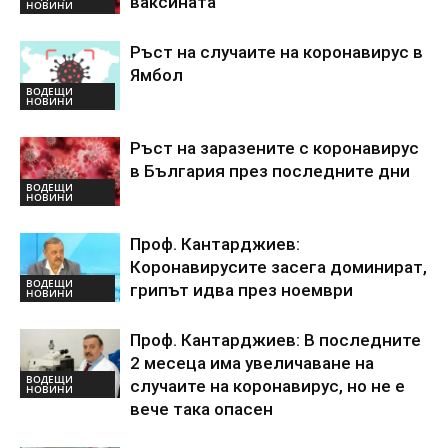
ваксината
НОВИНИ
Ръст на случаите на коронавирус в
Ямбол
ВОДЕЩИ
НОВИНИ
Ръст на заразените с коронавирус
в България през последните дни
ВОДЕЩИ
НОВИНИ
Проф. Кантарджиев:
Коронавирусите засега доминират,
ВОДЕЩИ
грипът идва през ноември
НОВИНИ
Проф. Кантарджиев: В последните
2 месеца има увеличаване на
ВОДЕЩИ
случаите на коронавирус, но не е
НОВИНИ
вече така опасен