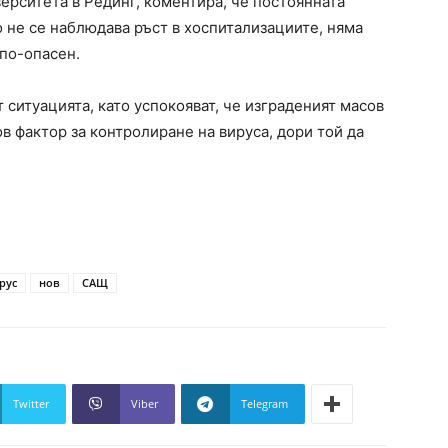
ерситета в Рединг, коментира, че постоянната
о не се наблюдава ръст в хоспитализациите, няма
 по-опасен.
ситуацията, като успокояват, че изграденият масов
 фактор за контролиране на вируса, дори той да
рус
нов
САЩ
Twitter
Viber
Telegram