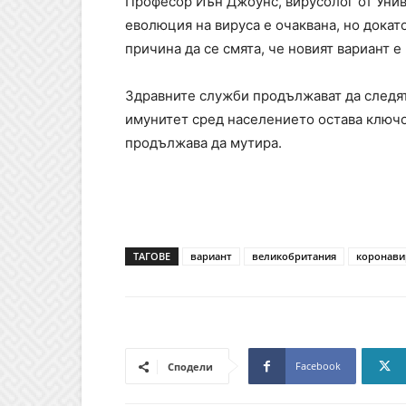
Професор Иън Джоунс, вирусолог от Унив
еволюция на вируса е очаквана, но докат
причина да се смята, че новият вариант е
Здравните служби продължават да следят 
имунитет сред населението остава ключов
продължава да мутира.
ТАГОВЕ
вариант
великобритания
коронави
Facebook
Сподели