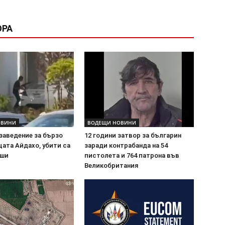
ОРА
ОВИНИ
ВОДЕЩИ НОВИНИ
заведение за бързо
12 години затвор за българин
щата Айдахо, убити са
заради контрабанда на 54
уши
пистолета и 764 патрона във
Великобритания