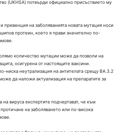
ство (UKHSA) потвърди официално присъствието му
 и превенция на заболяванията новата мутация носи
шипов протеин, което я прави значително по-
амове.
 голямо количество мутации може да позволи на
ащита, осигурена от настоящите ваксини.
по-ниска неутрализация на антителата срещу BA.3.2
 може да наложи актуализация на препаратите за
 на вируса експертите подчертават, че към
 протичане на заболяването или по-висока
мове.