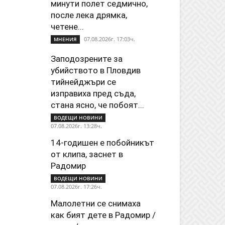
минути полет седмично,
после лека дрямка,
четене...
07.08.2026г. 17:03ч.
МНЕНИЯ
Заподозрените за
убийството в Пловдив
тийнейджъри се
изправиха пред съда,
стана ясно, че побоят...
ВОДЕЩИ НОВИНИ
07.08.2026г. 13:28ч.
14-годишен е побойникът
от клипа, заснет в
Радомир
ВОДЕЩИ НОВИНИ
07.08.2026г. 17:26ч.
Малолетни се снимаха
как бият дете в Радомир /