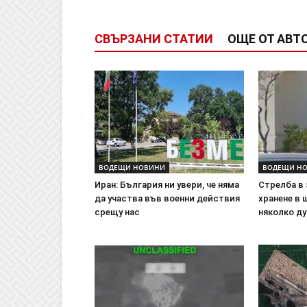
СВЪРЗАНИ СТАТИИ
ОЩЕ ОТ АВТ
ВОДЕЩИ НОВИНИ
ВОДЕЩИ Н
Иран: България ни увери, че няма
Стрелба в 
да участва във военни действия
хранене в 
срещу нас
няколко д