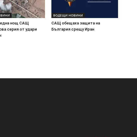
ОВИНИ
ВОДЕЩИ НОВИНИ
оредна нощ САЩ
САЩ обещаха защита на
ова серия от удари
България срещу Иран
н