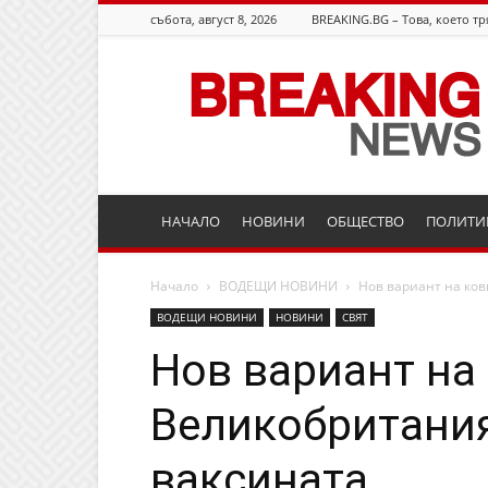
събота, август 8, 2026
BREAKING.BG – Това, което тр
Breaking.bg
НАЧАЛО
НОВИНИ
ОБЩЕСТВО
ПОЛИТИ
Начало
ВОДЕЩИ НОВИНИ
Нов вариант на ков
ВОДЕЩИ НОВИНИ
НОВИНИ
СВЯТ
Нов вариант на
Великобритани
ваксината