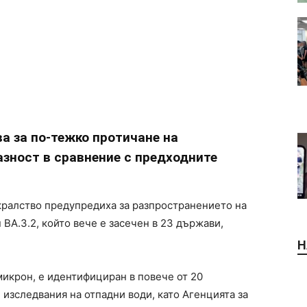
а за по-тежко протичане на
азност в сравнение с предходните
кралство предупредиха за разпространението на
 BA.3.2, който вече е засечен в 23 държави,
Н
микрон, е идентифициран в повече от 20
изследвания на отпадни води, като Агенцията за