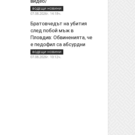
видео/
ВОДЕЩИ НОВИНИ
07.08.2026г. 14:18ч.
Братовчедът на убития
след побой мъж в
Пловдив: Обвиненията, че
е педофил са абсурдни
ВОДЕЩИ НОВИНИ
07.08.2026г. 10:12ч.