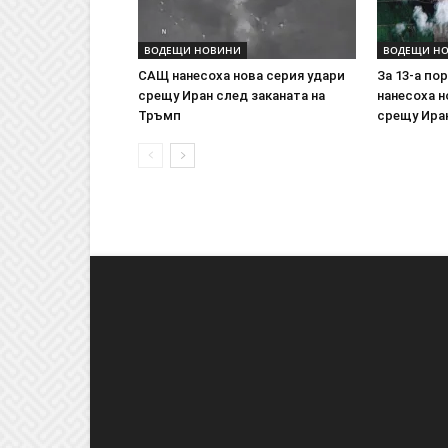
ВОДЕЩИ НОВИНИ
ВОДЕЩИ Н
САЩ нанесоха нова серия удари
За 13-а п
срещу Иран след заканата на
нанесоха н
Тръмп
срещу Ира