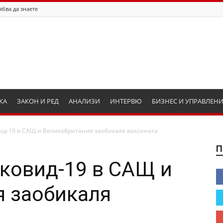
ябва да знаете
КА
ЗАКОН И РЕД
АНАЛИЗИ
ИНТЕРВЮ
БИЗНЕС И УПРАВЛЕН
ид-19 в САЩ и Великобритания заобикаля ваксината
П
 ковид-19 в САЩ и
я заобикаля