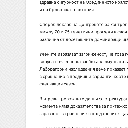
здравна сигурност на Обединеното крал
и на британска територия.
Според доклад на Центровете за контрол
между 70 и 75 генетични промени в своя 
различна от досегашните доминиращи щ
Учените изразяват загриженост, че това
вируса по-лесно да заобикаля имунната з
Лабораторни изследвания вече показват 
в сравнение с предишни варианти, което
следващия сезон.
Въпреки тревожните данни за структурата
момента няма доказателства за по-тежко
заразност в сравнение с предходните ща