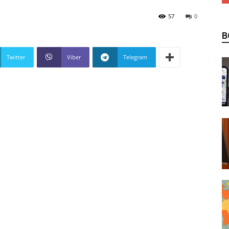
57
0
В
Twitter
Viber
Telegram