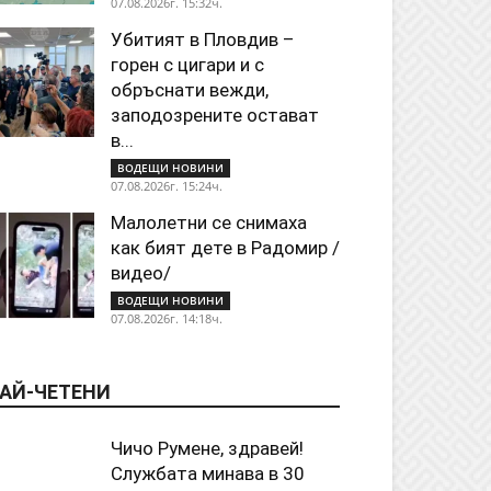
07.08.2026г. 15:32ч.
Убитият в Пловдив –
горен с цигари и с
обръснати вежди,
заподозрените остават
в...
ВОДЕЩИ НОВИНИ
07.08.2026г. 15:24ч.
Малолетни се снимаха
как бият дете в Радомир /
видео/
ВОДЕЩИ НОВИНИ
07.08.2026г. 14:18ч.
АЙ-ЧЕТЕНИ
Чичо Румене, здравей!
Службата минава в 30