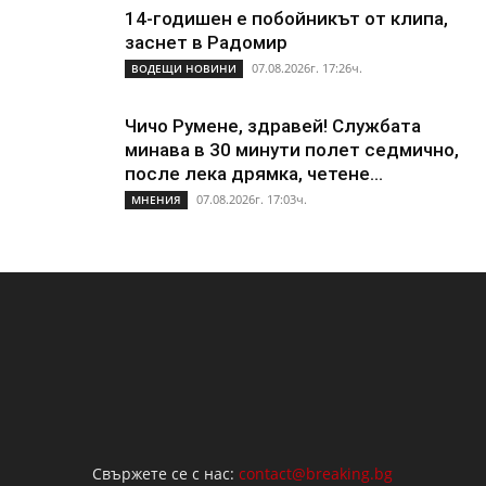
14-годишен е побойникът от клипа,
заснет в Радомир
07.08.2026г. 17:26ч.
ВОДЕЩИ НОВИНИ
Чичо Румене, здравей! Службата
минава в 30 минути полет седмично,
после лека дрямка, четене...
07.08.2026г. 17:03ч.
МНЕНИЯ
Свържете се с нас:
contact@breaking.bg