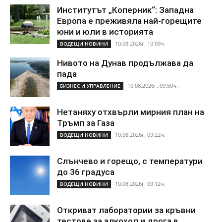
Институтът „Коперник“: Западна
Европа е преживяла най-горещите
юни и юли в историята
10.08.2026г. 10:09ч.
ВОДЕЩИ НОВИНИ
Нивото на Дунав продължава да
пада
10.08.2026г. 09:50ч.
БИЗНЕС И УПРАВЛЕНИЕ
Нетаняху отхвърли мирния план на
Тръмп за Газа
10.08.2026г. 09:22ч.
ВОДЕЩИ НОВИНИ
Слънчево и горещо, с температури
до 36 градуса
10.08.2026г. 09:12ч.
ВОДЕЩИ НОВИНИ
Откриват лаборатории за кръвни
тестове за алкохол и дрога в