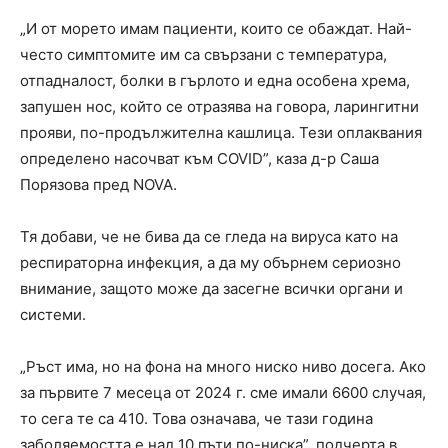
„И от морето имам пациенти, които се обаждат. Най-
често симптомите им са свързани с температура,
отпадналост, болки в гърлото и една особена хрема,
запушен нос, който се отразява на говора, ларингитни
прояви, по-продължителна кашлица. Тези оплаквания
определено насочват към COVID”, каза д-р Саша
Порязова пред NOVA.
Тя добави, че не бива да се гледа на вируса като на
респираторна инфекция, а да му обърнем сериозно
внимание, защото може да засегне всички органи и
системи.
„Ръст има, но на фона на много ниско ниво досега. Ако
за първите 7 месеца от 2024 г. сме имали 6600 случая,
то сега те са 410. Това означава, че тази година
заболяемостта е над 10 пъти по-ниска”, подчерта в