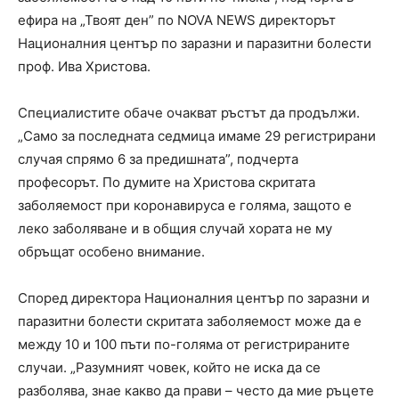
ефира на „Твоят ден” по NOVA NEWS директорът
Националния център по заразни и паразитни болести
проф. Ива Христова.
Специалистите обаче очакват ръстът да продължи.
„Само за последната седмица имаме 29 регистрирани
случая спрямо 6 за предишната”, подчерта
професорът. По думите на Христова скритата
заболяемост при коронавируса е голяма, защото е
леко заболяване и в общия случай хората не му
обръщат особено внимание.
Според директора Националния център по заразни и
паразитни болести скритата заболяемост може да е
между 10 и 100 пъти по-голяма от регистрираните
случаи. „Разумният човек, който не иска да се
разболява, знае какво да прави – често да мие ръцете