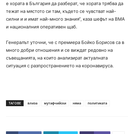
е хората в България да разберат, че хората трябва да
тежат на мястото си там, където се чувстват най-
силни и и имат най-много знания“, каза шефът на ВМА
и националния оперативен щаб.
Генералът уточни, че с премиера Бойко Борисов са в
много добри отношения и се виждат редовно на
съвещанията, на които анализират актуалната
ситуация с разпространението на коронавируса.
ТАГОВЕ
влиза
мутафчийски
няма
политиката