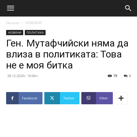
Начало
НОВИНИ
НОВИНИ
ПОЛИТИКА
Ген. Мутафчийски няма да
влиза в политиката: Това
не е моя битка
28.12.2020г. 10:06ч.
79
0
Facebook
Twitter
Viber