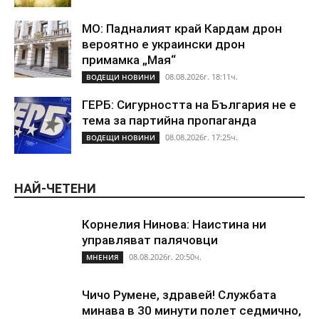
МО: Падналият край Кардам дрон
вероятно е украински дрон
примамка „Мая“
08.08.2026г. 18:11ч.
ВОДЕЩИ НОВИНИ
ГЕРБ: Сигурността на България не е
тема за партийна пропаганда
08.08.2026г. 17:25ч.
ВОДЕЩИ НОВИНИ
НАЙ-ЧЕТЕНИ
Корнелия Нинова: Наистина ни
управляват палячовци
08.08.2026г. 20:50ч.
МНЕНИЯ
Чичо Румене, здравей! Службата
минава в 30 минути полет седмично,