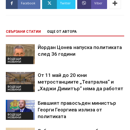
Facebook
Twitter
Viber
СВЪРЗАНИ СТАТИИ
ОЩЕ ОТ АВТОРА
Йордан Цонев напуска политиката
след 36 години
ВОДЕЩИ
НОВИНИ
От 11 май до 20 юни
метростанциите „Театрална“ и
ВОДЕЩИ
„Хаджи Димитър“ няма да работят
НОВИНИ
Бившият правосъден министър
Георги Георгиев излиза от
ВОДЕЩИ
политиката
НОВИНИ