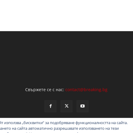
Свържете се с нас:
contact@breaking.bg
т използва „бисквитки“ за подобряване функционалността на сайта.
ването на сайта автоматично разрешавате използването на тези