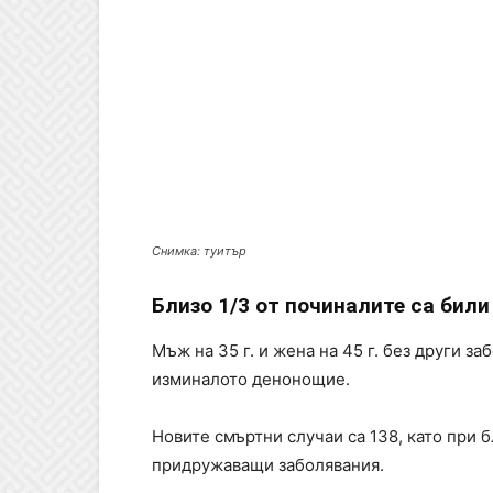
Снимка: туитър
Близо 1/3 от починалите са били
Мъж на 35 г. и жена на 45 г. без други з
изминалото денонощие.
Новите смъртни случаи са 138, като при бл
придружаващи заболявания.