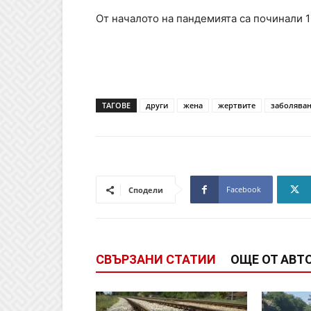
От началото на пандемията са починали 1
ТАГОВЕ
други
жена
жертвите
заболява
Facebook
Сподели
СВЪРЗАНИ СТАТИИ
ОЩЕ ОТ АВТ