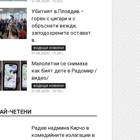
07.08.2026г. 15:32ч.
Убитият в Пловдив –
горен с цигари и с
обръснати вежди,
заподозрените остават
в...
ВОДЕЩИ НОВИНИ
07.08.2026г. 15:24ч.
Малолетни се снимаха
как бият дете в Радомир /
видео/
ВОДЕЩИ НОВИНИ
07.08.2026г. 14:18ч.
АЙ-ЧЕТЕНИ
Радев надмина Кирчо в
комедийните излагации в