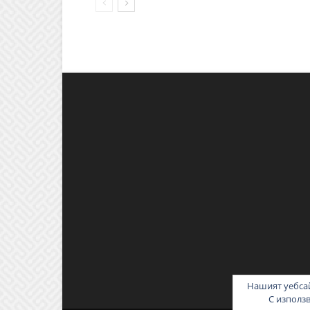
Нашият уебсай
С използ