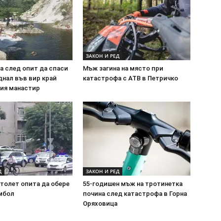
ЗАКОН И РЕД
а след опит да спаси
Мъж загина на място при
днал във вир край
катастрофа с АТВ в Петричко
ия манастир
Д
ЗАКОН И РЕД
толет опита да обере
55-годишен мъж на тротинетка
Ямбол
почина след катастрофа в Горна
Оряховица