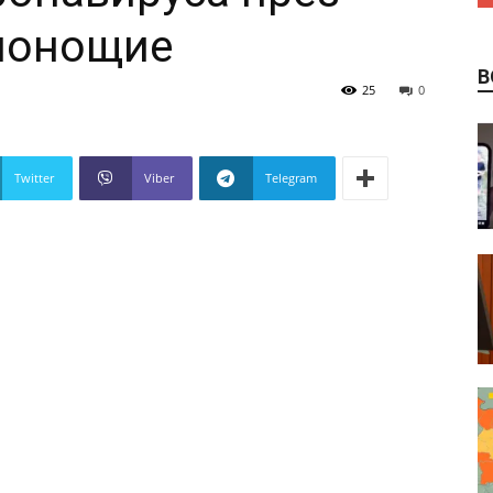
нонощие
В
25
0
Twitter
Viber
Telegram