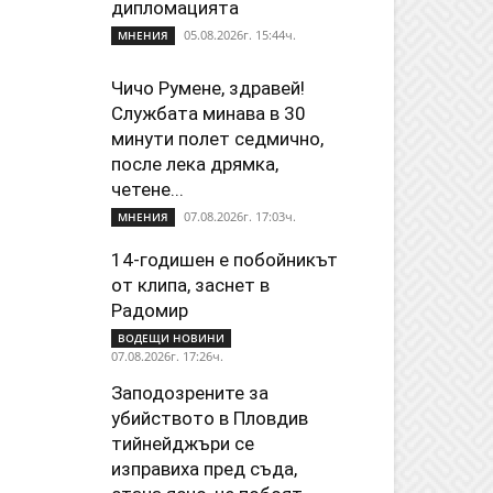
дипломацията
05.08.2026г. 15:44ч.
МНЕНИЯ
Чичо Румене, здравей!
Службата минава в 30
минути полет седмично,
после лека дрямка,
четене...
07.08.2026г. 17:03ч.
МНЕНИЯ
14-годишен е побойникът
от клипа, заснет в
Радомир
ВОДЕЩИ НОВИНИ
07.08.2026г. 17:26ч.
Заподозрените за
убийството в Пловдив
тийнейджъри се
изправиха пред съда,