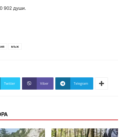
0 902 души.
ния
мъж
Twitter
Viber
Telegram
ОРА