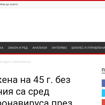
ябва да знаете
КА
ЗАКОН И РЕД
АНАЛИЗИ
ИНТЕРВЮ
БИЗНЕС И УПРАВЛЕН
без други заболявания...
П
ена на 45 г. без
ния са сред
ронавируса през