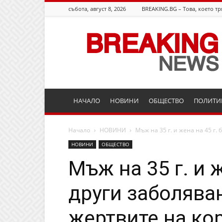
събота, август 8, 2026
BREAKING.BG – Това, което тр
Breaking.bg
НАЧАЛО
НОВИНИ
ОБЩЕСТВО
ПОЛИТИ
Начало
НОВИНИ
Мъж на 35 г. и жена на 45 г. 
НОВИНИ
ОБЩЕСТВО
Мъж на 35 г. и ж
други заболява
жертвите на ко