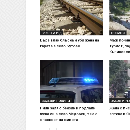
ЗАКОН И РЕД
НОВИНИ
Бърз влак блъсна и уби жена на
Мъж почин
гарата в село Бутово
турист, па
Къпиновск
ВОДЕЩИ НОВИНИ
ЗАКОН И РЕ
Пиян заля с бензин и подпали
Жена с пис
жена си в село Медовец, тя е с
аптека в 
опасност за живота