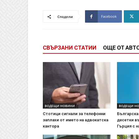
Facebook
Сподели
СВЪРЗАНИ СТАТИИ
ОЩЕ ОТ АВТ
ВОДЕЩИ НОВИНИ
ВОДЕЩИ Н
Стотици сигнали за телефонни
Българска
заплахи от името на адвокатска
десетки в
кантора
Гърция с н