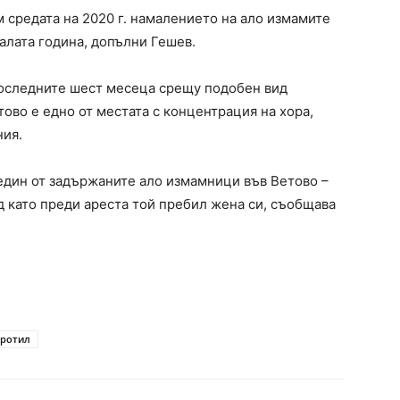
 средата на 2020 г. намалението на ало измамите
алата година, допълни Гешев.
 последните шест месеца срещу подобен вид
ово е едно от местата с концентрация на хора,
ния.
един от задържаните ало измамници във Ветово –
ед като преди ареста той пребил жена си, съобщава
тротил