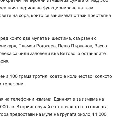
конкретни телефонни измами за сумата от над 300
е реалният период на функциониране на тази
вете на хора, които се занимават с тази престъпна
ред които две мулета и шестима, свързани с
рникаря, Пламен Роджера, Пешо Първанов, Васьо
овека са били заловени във Ветово, а останалите
ария.
ени 400 грама тротил, което е количество, колкото
и телефони.
я на телефонни измами. Единият е за измама на
00 лв. Вторият случай е от началото на годината,
гора предостави на муле на групата около 44 000