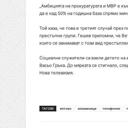
„Амбицията на прокуратурата и МВР е към
да е над 50% на годишна база спрямо мин
Той каза, че това е третият случай през
престъпни групи. Гешев припомни, че Вет
които се занимават с този вид престъпле
Социални служители са взели детето на 
Васьо Гръка. До мярката се стигнало, сл
Нова телевизия.
ТАГОВЕ
ветово
измамници
телефонни