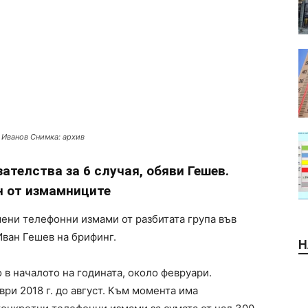
о Иванов Снимка: архив
ателства за 6 случая, обяви Гешев.
н от измамниците
шени телефонни измами от разбитата група във
Иван Гешев на брифинг.
Н
в началото на годината, около февруари.
ври 2018 г. до август. Към момента има