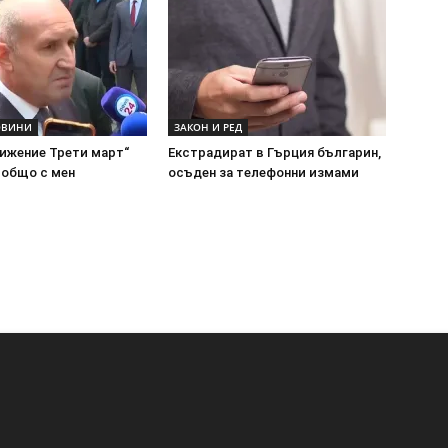
ОВИНИ
ЗАКОН И РЕД
вижение Трети март“
Екстрадират в Гърция българин,
 общо с мен
осъден за телефонни измами