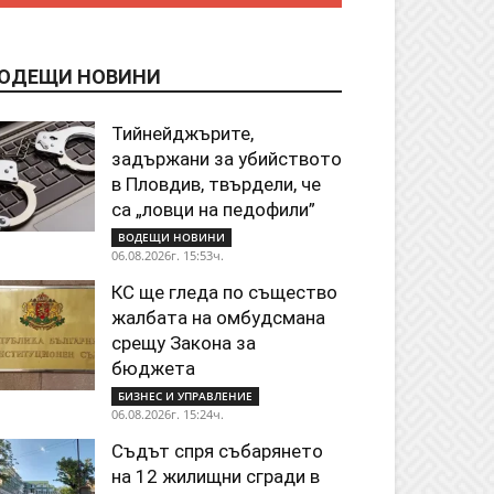
ОДЕЩИ НОВИНИ
Тийнейджърите,
задържани за убийството
в Пловдив, твърдели, че
са „ловци на педофили”
ВОДЕЩИ НОВИНИ
06.08.2026г. 15:53ч.
КС ще гледа по същество
жалбата на омбудсмана
срещу Закона за
бюджета
БИЗНЕС И УПРАВЛЕНИЕ
06.08.2026г. 15:24ч.
Съдът спря събарянето
на 12 жилищни сгради в