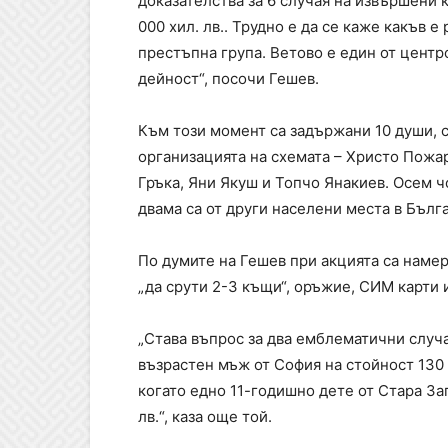
доказателства за 6 случая на извършени 
000 хил. лв.. Трудно е да се каже какъв 
престъпна група. Ветово е един от центро
дейност“, посочи Гешев.
Към този момент са задържани 10 души, с
организацията на схемата – Христо Пожа
Гръка, Яни Якуш и Топчо Янакиев. Осем ч
двама са от други населени места в Бълг
По думите на Гешев при акцията са намер
„да срути 2-3 къщи“, оръжие, СИМ карти 
„Става въпрос за два емблематични случа
възрастен мъж от София на стойност 130 0
когато едно 11-годишно дете от Стара За
лв.“, каза още той.