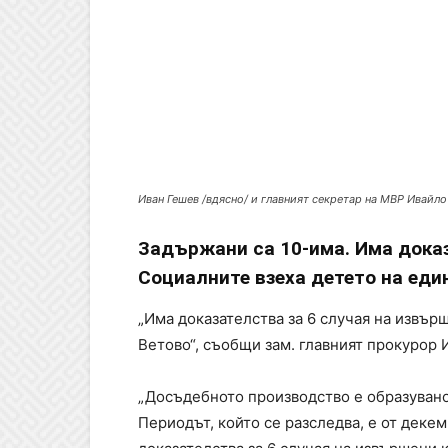
Иван Гешев /вдясно/ и главният секретар на МВР Ивайл
Задържани са 10-има. Има доказ
Социалните взеха детето на еди
„Има доказателства за 6 случая на извър
Ветово“, съобщи зам. главният прокурор 
„Досъдебното производство е образувано 
Периодът, който се разследва, е от декем