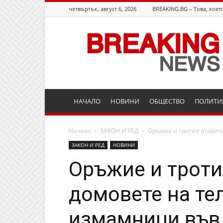
четвъртък, август 6, 2026
BREAKING.BG – Това, което
Breaking.bg
НАЧАЛО
НОВИНИ
ОБЩЕСТВО
ПОЛИТИ
Начало
ЗАКОН И РЕД
Оръжие и тротил открит
ЗАКОН И РЕД
НОВИНИ
Оръжие и троти
домовете на те
измамници във