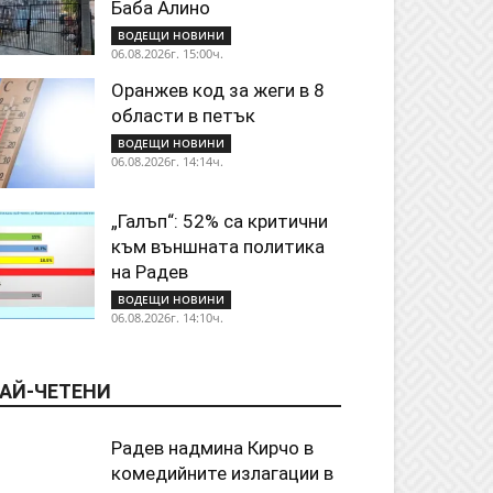
Баба Алино
ВОДЕЩИ НОВИНИ
06.08.2026г. 15:00ч.
Оранжев код за жеги в 8
области в петък
ВОДЕЩИ НОВИНИ
06.08.2026г. 14:14ч.
„Галъп“: 52% са критични
към външната политика
на Радев
ВОДЕЩИ НОВИНИ
06.08.2026г. 14:10ч.
АЙ-ЧЕТЕНИ
Радев надмина Кирчо в
комедийните излагации в