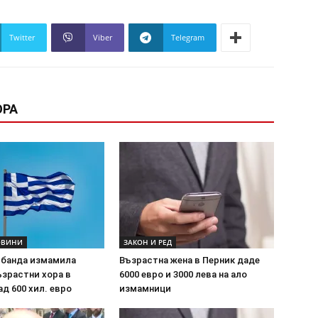
Twitter
Viber
Telegram
ОРА
ОВИНИ
ЗАКОН И РЕД
 банда измамила
Възрастна жена в Перник даде
ъзрастни хора в
6000 евро и 3000 лева на ало
ад 600 хил. евро
измамници