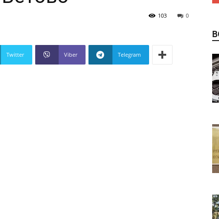
103
0
В
Twitter
Viber
Telegram