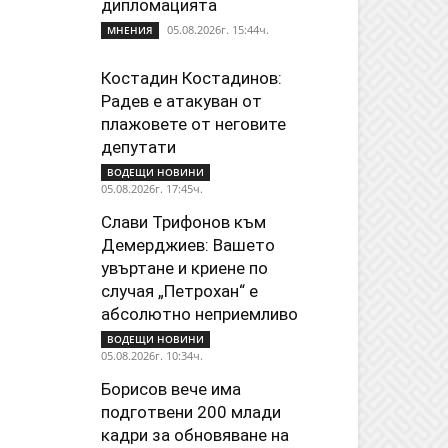
дипломацията
05.08.2026г. 15:44ч.
МНЕНИЯ
Костадин Костадинов:
Радев е атакуван от
плажoвете от неговите
депутати
ВОДЕЩИ НОВИНИ
05.08.2026г. 17:45ч.
Слави Трифонов към
Демерджиев: Вашето
увъртане и криене по
случая „Петрохан“ е
абсолютно неприемливо
ВОДЕЩИ НОВИНИ
05.08.2026г. 10:34ч.
Борисов вече има
подготвени 200 млади
кадри за обновяване на