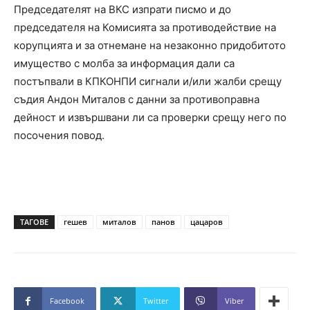
Председателят на ВКС изпрати писмо и до
председателя на Комисията за противодействие на
корупцията и за отнемане на незаконно придобитото
имущество с молба за информация дали са
постъпвали в КПКОНПИ сигнали и/или жалби срещу
съдия Андон Миталов с данни за противоправна
дейност и извършвани ли са проверки срещу него по
посочения повод.
ТАГОВЕ
гешев
миталов
панов
цацаров
Facebook
Twitter
Viber