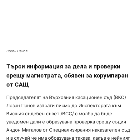
Лозан Панов
Търси информация за дела и проверки
срещу магистрата, обявен за корумпиран
от САЩ
Председателят на Върховния касационен съд (ВКС)
Лозан Панов изпрати писмо до Инспектората към
Висшия съдебен съвет /ВСС/ с молба да бъде
уведомен дали е образувана проверка срещу съдия
Андон Миталов от Специализирания наказателен съд
и в случай че има образувана такава, какъв е нейният