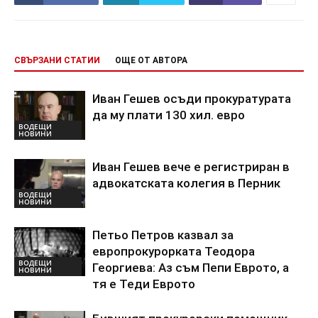
СВЪРЗАНИ СТАТИИ
ОЩЕ ОТ АВТОРА
Иван Гешев осъди прокуратурата
да му плати 130 хил. евро
ВОДЕЩИ
НОВИНИ
Иван Гешев вече е регистриран в
адвокатската колегия в Перник
ВОДЕЩИ
НОВИНИ
Петьо Петров казвал за
европрокурорката Теодора
ВОДЕЩИ
Георгиева: Аз съм Пепи Еврото, а
НОВИНИ
тя е Теди Еврото