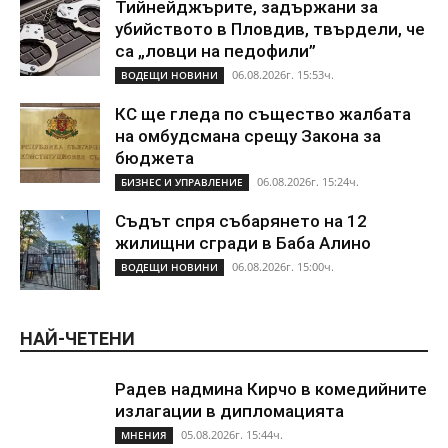
Тийнейджърите, задържани за
убийството в Пловдив, твърдели, че
са „ловци на педофили”
06.08.2026г. 15:53ч.
ВОДЕЩИ НОВИНИ
КС ще гледа по същество жалбата
на омбудсмана срещу Закона за
бюджета
06.08.2026г. 15:24ч.
БИЗНЕС И УПРАВЛЕНИЕ
Съдът спря събарянето на 12
жилищни сгради в Баба Алино
06.08.2026г. 15:00ч.
ВОДЕЩИ НОВИНИ
НАЙ-ЧЕТЕНИ
Радев надмина Кирчо в комедийните
излагации в дипломацията
05.08.2026г. 15:44ч.
МНЕНИЯ