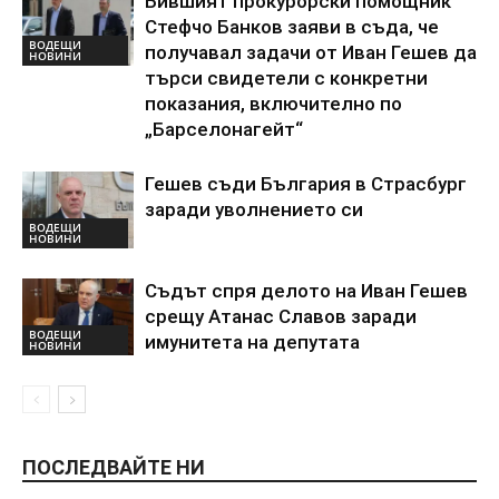
Бившият прокурорски помощник
Стефчо Банков заяви в съда, че
ВОДЕЩИ
получавал задачи от Иван Гешев да
НОВИНИ
търси свидетели с конкретни
показания, включително по
„Барселонагейт“
Гешев съди България в Страсбург
заради уволнението си
ВОДЕЩИ
НОВИНИ
Съдът спря делото на Иван Гешев
срещу Атанас Славов заради
ВОДЕЩИ
имунитета на депутата
НОВИНИ
ПОСЛЕДВАЙТЕ НИ