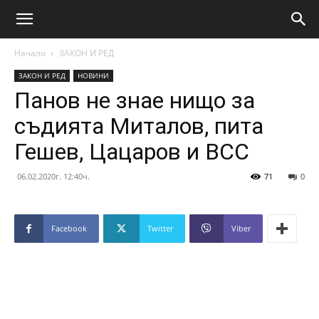
Начало
ЗАКОН И РЕД
ЗАКОН И РЕД
НОВИНИ
Панов не знае нищо за
съдията Миталов, пита
Гешев, Цацаров и ВСС
06.02.2020г. 12:40ч.
71
0
Facebook
Twitter
Viber