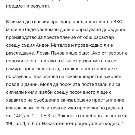
предмет и резултат.
В писмо до главния прокурор председателят на ВКС
моли да бъде уведомен дали е образувано досъдебно
производство за престъпление от общ характер
срещу съдия Андон Миталов и провеждано ли е
разследване. Лозан Панов пише още: „Ако отговорът е
положителен – на какъв етап от развитието си се
намира производството, за какво престъпление е
образувано, въз основа на какви конкретни законен
повод и данни. Моля да посочите постъпвали ли са
сигнали и/или жалби срещу посоченото лице с
характер на съобщение за извършено престъпление;
извършвани ли са в тази връзка проверки по реда на
чл. 145, ал. 1, т. 1 – 3 от Закона за съдебната власт и чл.
196, ал. 1, т. 6 от Наказателно-процесуалния кодекс.“