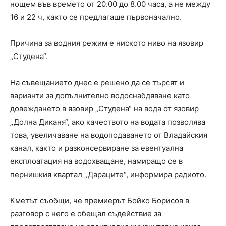
нощем във времето от 20.00 до 8.00 часа, а не между
16 и 22 ч, както се предлагаше първоначално.
Причина за водния режим е ниското ниво на язовир
„Студена“.
На съвещанието днес е решено да се търсят и
варианти за допълнително водоснабдяване като
довеждането в язовир „Студена“ на вода от язовир
„Долна Диканя“, ако качеството на водата позволява
това, увеличаване на водоподаването от Владайския
канал, както и разконсервиране за евентуална
експлоатация на водохващане, намиращо се в
пернишкия квартал „Дараците“, информира радиото.
Кметът съобщи, че премиерът Бойко Борисов в
разговор с него е обещал съдействие за