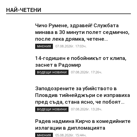
НАЙ-ЧЕТЕНИ
Чичо Румене, здравей! Службата
минава в 30 минути полет седмично,
после лека дрямка, четене...
07.08.2026г. 17:03ч.
МНЕНИЯ
14-годишен е побойникът от клипа,
заснет в Радомир
07.08.2026г. 17:26ч.
ВОДЕЩИ НОВИНИ
Заподозрените за убийството в
Пловдив тийнейджъри се изправиха
пред съда, стана ясно, че побоят...
07.08.2026г. 13:28ч.
ВОДЕЩИ НОВИНИ
Радев надмина Кирчо в комедийните
излагации в дипломацията
05.08.2026г. 15:44ч.
МНЕНИЯ