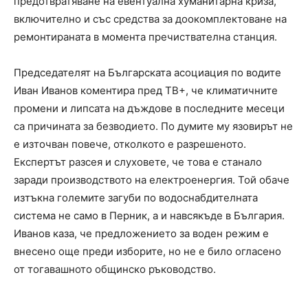
предотвратяване на евентуална хуманитарна криза,
включително и със средства за доокомплектоване на
ремонтираната в момента пречиствателна станция.
Председателят на Българската асоциация по водите
Иван Иванов коментира пред ТВ+, че климатичните
промени и липсата на дъждове в последните месеци
са причината за безводието. По думите му язовирът не
е източван повече, отколкото е разрешеното.
Експертът разсея и слуховете, че това е станало
заради производството на електроенергия. Той обаче
изтъкна големите загуби по водоснабдителната
система не само в Перник, а и навсякъде в България.
Иванов каза, че предложението за воден режим е
внесено още преди изборите, но не е било огласено
от тогавашното общинско ръководство.