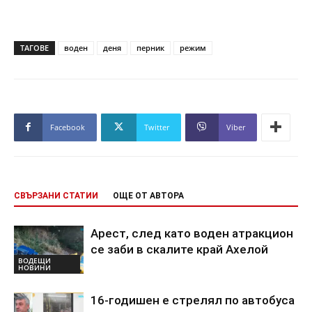
ТАГОВЕ
воден
деня
перник
режим
Facebook
Twitter
Viber
СВЪРЗАНИ СТАТИИ
ОЩЕ ОТ АВТОРА
Арест, след като воден атракцион
се заби в скалите край Ахелой
ВОДЕЩИ
НОВИНИ
16-годишен е стрелял по автобуса