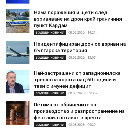
Няма поражения и щети след
взривяване на дрон край граничния
пункт Кардам
08.08.2026г. 14:21ч.
ВОДЕЩИ НОВИНИ
Неидентифициран дрон се взриви на
българска територия
08.08.2026г. 13:07ч.
ВОДЕЩИ НОВИНИ
Най-застрашени от западнонилска
треска са хората над 60 години и
тези с имунен дефицит
08.08.2026г. 09:36ч.
ВОДЕЩИ НОВИНИ
Петима от обвинените за
производство и разпространение на
фентанил остават в ареста
08.08.2026г. 09:29ч.
ВОДЕЩИ НОВИНИ