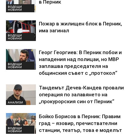
в Перник
ВОДЕЩИ
НОВИНИ
Пожар в жилищен блок в Перник,
има загинал
ВОДЕЩИ
НОВИНИ
Георг Георгиев: В Перник побои и
нападения над полицаи, но МВР
ВОДЕЩИ
заплашва председателя на
НОВИНИ
общинския съвет с „протокол“
Тандемът Дечев-Кандев провали
операция по залавянето на
„прокурорския син от Перник“
АНАЛИЗИ
Бойко Борисов в Перник: Правим
град – язовир, пречиствателни
ВОДЕЩИ
станции, театър, това е моделът
НОВИНИ