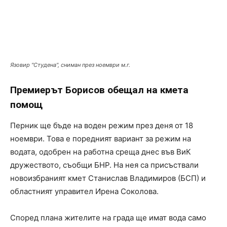
Язовир "Студена", сниман през ноември м.г.
Премиерът Борисов обещал на кмета
помощ
Перник ще бъде на воден режим през деня от 18
ноември. Това е поредният вариант за режим на
водата, одобрен на работна среща днес във ВиК
дружеството, съобщи БНР. На нея са присъствали
новоизбраният кмет Станислав Владимиров (БСП) и
областният управител Ирена Соколова.
Според плана жителите на града ще имат вода само