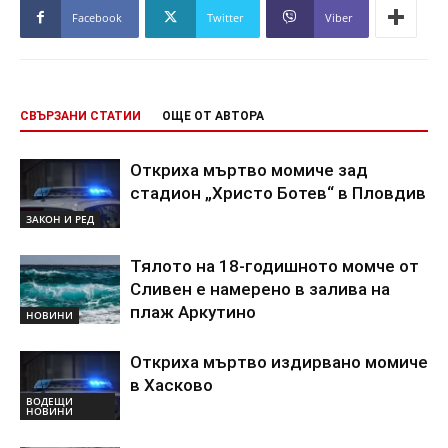
Facebook
Twitter
Viber
СВЪРЗАНИ СТАТИИ
ОЩЕ ОТ АВТОРА
Откриха мъртво момиче зад
стадион „Христо Ботев“ в Пловдив
ЗАКОН И РЕД
Тялото на 18-годишното момче от
Сливен е намерено в залива на
плаж Аркутино
НОВИНИ
Откриха мъртво издирвано момиче
в Хасково
ВОДЕЩИ
НОВИНИ