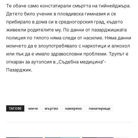
Те обаче само констатирали смъртта на тийнейджъра.
Детето било ученик в пловдивска гимназия и се
прибирало в дома си в средногорския град, където
живеели родителите му. По данни от пазарджишката
полиция по тялото няма следи от насилие. Няма данни
момчето да е злоупотребявало с наркотици и алкохол
или пък да е имало здравословни проблеми. Трупът е
откаран за аутопсия в „Съдебна медицина“-
Пазарджик.
ТАГОВЕ
ммче
мъртво
намерено
панагюрище