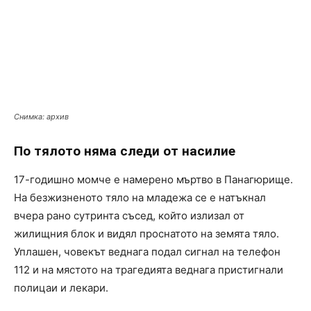
Снимка: архив
По тялото няма следи от насилие
17-годишно момче е намерено мъртво в Панагюрище.
На безжизненото тяло на младежа се е натъкнал
вчера рано сутринта съсед, който излизал от
жилищния блок и видял проснатото на земята тяло.
Уплашен, човекът веднага подал сигнал на телефон
112 и на мястото на трагедията веднага пристигнали
полицаи и лекари.