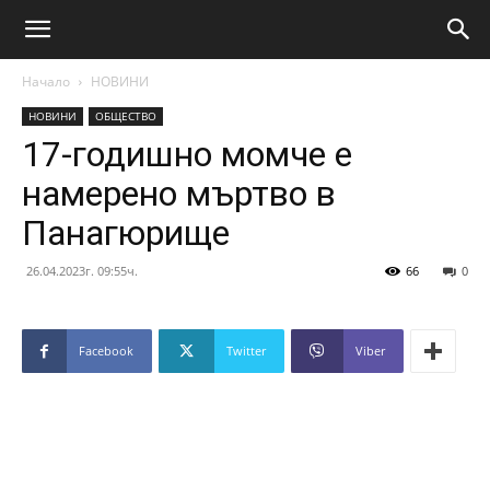
Начало
НОВИНИ
НОВИНИ
ОБЩЕСТВО
17-годишно момче е
намерено мъртво в
Панагюрище
26.04.2023г. 09:55ч.
66
0
Facebook
Twitter
Viber